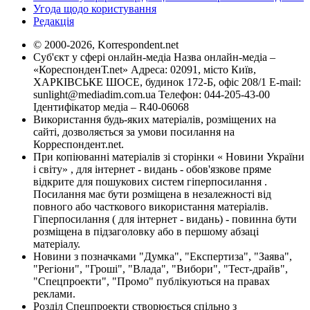
Угода щодо користування
Редакція
© 2000-2026, Korrespondent.net
Суб'єкт у сфері онлайн-медіа Назва онлайн-медіа –
«КореспонденТ.net» Адреса: 02091, місто Київ,
ХАРКІВСЬКЕ ШОСЕ, будинок 172-Б, офіс 208/1 E-mail:
sunlight@mediadim.com.ua
Телефон: 044-205-43-00
Ідентифікатор медіа – R40-06068
Використання будь-яких матеріалів, розміщених на
сайті, дозволяється за умови посилання на
Корреспондент.net.
При копіюванні матеріалів зі сторінки « Новини України
і світу» , для інтернет - видань - обов'язкове пряме
відкрите для пошукових систем гіперпосилання .
Посилання має бути розміщена в незалежності від
повного або часткового використання матеріалів.
Гіперпосилання ( для інтернет - видань) - повинна бути
розміщена в підзаголовку або в першому абзаці
матеріалу.
Новини з позначками "Думка", "Експертиза", "Заява",
"Регіони", "Гроші", "Влада", "Вибори", "Тест-драйв",
"Спецпроекти", "Промо" публікуються на правах
реклами.
Розділ Спецпроекти створюється спільно з