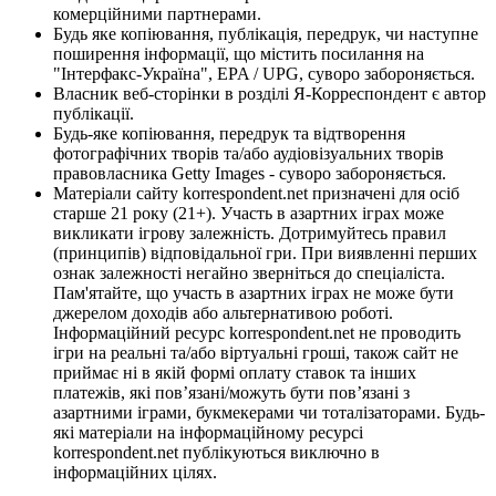
комерційними партнерами.
Будь яке копіювання, публікація, передрук, чи наступне
поширення інформації, що містить посилання на
"Інтерфакс-Україна", EPA / UPG, суворо забороняється.
Власник веб-сторінки в розділі Я-Корреспондент є автор
публікації.
Будь-яке копіювання, передрук та відтворення
фотографічних творів та/або аудіовізуальних творів
правовласника Getty Images - суворо забороняється.
Матеріали сайту korrespondent.net призначені для осіб
старше 21 року (21+). Участь в азартних іграх може
викликати ігрову залежність. Дотримуйтесь правил
(принципів) відповідальної гри. При виявленні перших
ознак залежності негайно зверніться до спеціаліста.
Пам'ятайте, що участь в азартних іграх не може бути
джерелом доходів або альтернативою роботі.
Інформаційний ресурс korrespondent.net не проводить
ігри на реальні та/або віртуальні гроші, також сайт не
приймає ні в якій формі оплату ставок та інших
платежів, які пов’язані/можуть бути пов’язані з
азартними іграми, букмекерами чи тоталізаторами. Будь-
які матеріали на інформаційному ресурсі
korrespondent.net публікуються виключно в
інформаційних цілях.