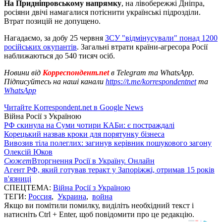
На Придніпровському напрямку
, на лівобережжі Дніпра,
росіяни двічі намагалися потіснити українські підрозділи.
Втрат позицій не допущено.
Нагадаємо, за добу 25 червня
ЗСУ "відмінусували" понад 1200
російських окупантів
. Загальні втрати країни-агресора Росії
наближаються до 540 тисяч осіб.
Новини від
Корреспондент.net
в Telegram та WhatsApp.
Підписуйтесь на наші канали
https://t.me/korrespondentnet
та
WhatsApp
Читайте Korrespondent.net в Google News
Війна Росії з Україною
РФ скинула на Суми чотири КАБи: є постраждалі
Корецький назвав кроки для порятунку бізнеса
Вивозив тіла полеглих: загинув керівник пошукового загону
Олексій Юков
Сюжет
Вторгнення Росії в Україну. Онлайн
Агент РФ, який готував теракт у Запоріжжі, отримав 15 років
в'язниці
СПЕЦТЕМА:
Війна Росії з Україною
ТЕГИ:
Россия
,
Украина
,
война
Якщо ви помітили помилку, виділіть необхідний текст і
натисніть Ctrl + Enter, щоб повідомити про це редакцію.