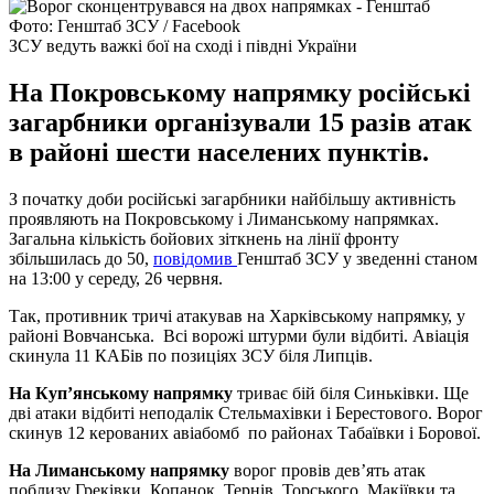
Фото: Генштаб ЗСУ / Facebook
ЗСУ ведуть важкі бої на сході і півдні України
На Покровському напрямку російські
загарбники організували 15 разів атак
в районі шести населених пунктів.
З початку доби російські загарбники найбільшу активність
проявляють на Покровському і Лиманському напрямках.
Загальна кількість бойових зіткнень на лінії фронту
збільшилась до 50,
повідомив
Генштаб ЗСУ у зведенні станом
на 13:00 у середу, 26 червня.
Так, противник тричі атакував на Харківському напрямку, у
районі Вовчанська. Всі ворожі штурми були відбиті. Авіація
скинула 11 КАБів по позиціях ЗСУ біля Липців.
На Куп’янському напрямку
триває бій біля Синьківки. Ще
дві атаки відбиті неподалік Стельмахівки і Берестового. Ворог
скинув 12 керованих авіабомб по районах Табаївки і Борової.
На Лиманському напрямку
ворог провів дев’ять атак
поблизу Греківки, Копанок, Тернів, Торського, Макіївки та