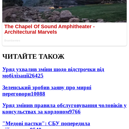
ЧИТАЙТЕ ТАКОЖ
Уряд ухвалив зміни щодо відстрочки від
мобілізації
26425
Зеленський зробив заяву про мирні
переговори
10088
Уряд змінив правила обслуговування чоловіків у
консульствах за кордоном
9766
"Медові пастки": СБУ попередила