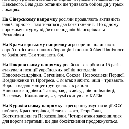
Невського. Біля двох останніх ще тривають бойові дії у трьох
локаціях.
На Сіверському напрямку
росіяни проявляють активність
біля Спірного – там точаться два боєзіткнення. По одному
ворожому штурму відбито неподалік Білогорівки та
Роздолівки.
На Краматорському напрямку
агресори не полишають
спроб потіснити наших оборонців із позицій біля Північного
та Залізного. Там тривають бої.
На Покровському напрямку
російські загарбники 15 разів
атакували позиції українських воїнів неподалік
Новоолександрівки, Євгенівки, Сокола, Новоселівки Першої,
Воздвиженки та Прогреса. Сім атак відбито, інші – тривають.
Ворог і надалі концентрує зусилля в районі
Новоолександрівки. Також, завдав авіаударів по Іванівці,
Веселому і Калиновому – у сумі скинув сім КАБів.
На Курахівському напрямку
агресор штурмує позиції ЗСУ
поблизу Красногорівки, Невельського, Георгіївки,
Костянтинівки та Парасковіївки. Чотири атаки завершилися
для ворога втратами, ще два боєзіткнення продовжуються.