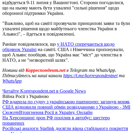
відбудеться 9-11 липня у Вашингтоні. Сторони погодилися,
що на ньому мають бути ухвалені "сильні рішення" щодо
оборонної підтримки України.
"Важливо, щоб на саміті прозвучали принципові заяви та були
ухвалені рішення щодо майбутнього членства України в
Альянсі", – йдеться в повідомленні.
Раніше повідомлялося, що
у НАТО сперечаються щодо
обіцянок Україні
на саміті. США і Німеччина пропонували,
щоб Альянс пообіцяв, що Україна має "міст" до членства в
НАТО, а не "незворотній шлях".
Новини від
Корреспондент.net
в Telegram та WhatsApp.
Підписуйтесь на наші канали
https://t.me/korrespondentnet
та
WhatsApp
Читайте Korrespondent.net в Google News
Війна Росії з Україною
РФ вдарила по судну з українською пшеницею: загинув моряк
США відновили повний обмін розвідданими з Україною - ЗМІ
Сюжет
Вторгнення Росії в Україну. Онлайн
На Херсонщині дрон РФ поцілив в автобус: шестеро
поранених
Російські аналоги Starlink досягли вікна стабільного покриття