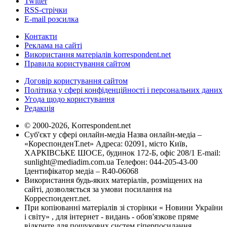
Twitter
RSS-стрічки
E-mail розсилка
Контакти
Реклама на сайті
Використання матеріалів korrespondent.net
Правила користування сайтом
Договір користування сайтом
Політика у сфері конфіденційності і персональних даних
Угода щодо користування
Редакція
© 2000-2026, Korrespondent.net
Суб'єкт у сфері онлайн-медіа Назва онлайн-медіа –
«КореспонденТ.net» Адреса: 02091, місто Київ,
ХАРКІВСЬКЕ ШОСЕ, будинок 172-Б, офіс 208/1 E-mail:
sunlight@mediadim.com.ua
Телефон: 044-205-43-00
Ідентифікатор медіа – R40-06068
Використання будь-яких матеріалів, розміщених на
сайті, дозволяється за умови посилання на
Корреспондент.net.
При копіюванні матеріалів зі сторінки « Новини України
і світу» , для інтернет - видань - обов'язкове пряме
відкрите для пошукових систем гіперпосилання .