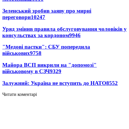
Зеленський зробив заяву про мирні
переговори
10247
Уряд змінив правила обслуговування чоловіків у
консульствах за кордоном
9946
"Медові пастки": СБУ попередила
військових
9758
Майора ВСП викрили на "допомозі"
військовому в СЗЧ
9329
Залужний: Україна не вступить до НАТО
8552
Читати коментарі