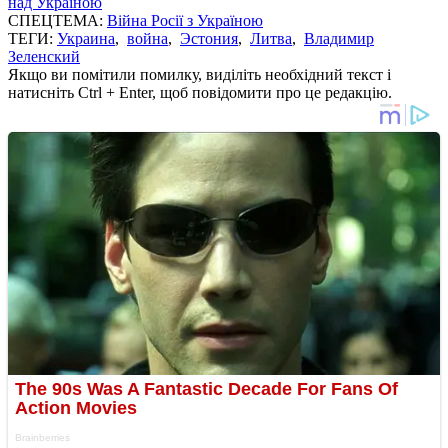
над Україною
СПЕЦТЕМА:
Війна Росії з Україною
ТЕГИ:
Украина
,
война
,
Эстония
,
Литва
,
Владимир
Зеленский
Якщо ви помітили помилку, виділіть необхідний текст і
натисніть Ctrl + Enter, щоб повідомити про це редакцію.