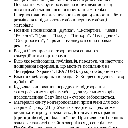
Посилання має бути розміщена в незалежності від
повного або часткового використання матеріалів.
Гіперпосилання ( для інтернет - видань) - повинна бути
розміщена в підзаголовку або в першому абзаці
матеріалу.
Новини з позначками "Думка", "Експертиза", "Заява",
"Регіони", "Гроші", "Влада", "Вибори", "Тест-драйв",
"Спецпроекти", "Промо" публікуються на правах
реклами.
Розділ Спецпроекти створюється спільно з
комерційними партнерами.
Будь яке копіювання, публікація, передрук, чи наступне
поширення інформації, що містить посилання на
"Інтерфакс-Україна", EPA / UPG, суворо забороняється.
Власник веб-сторінки в розділі Я-Корреспондент є автор
публікації.
Будь-яке копіювання, передрук та відтворення
фотографічних творів та/або аудіовізуальних творів
правовласника Getty Images - суворо забороняється.
Матеріали сайту korrespondent.net призначені для осіб
старше 21 року (21+). Участь в азартних іграх може
викликати ігрову залежність. Дотримуйтесь правил
(принципів) відповідальної гри. При виявленні перших
ознак залежності негайно зверніться до спеціаліста.
Пам'ятайте, що участь в азартних іграх не може бути