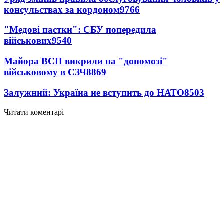
консульствах за кордоном
9766
"Медові пастки": СБУ попередила
військових
9540
Майора ВСП викрили на "допомозі"
військовому в СЗЧ
8869
Залужний: Україна не вступить до НАТО
8503
Читати коментарі