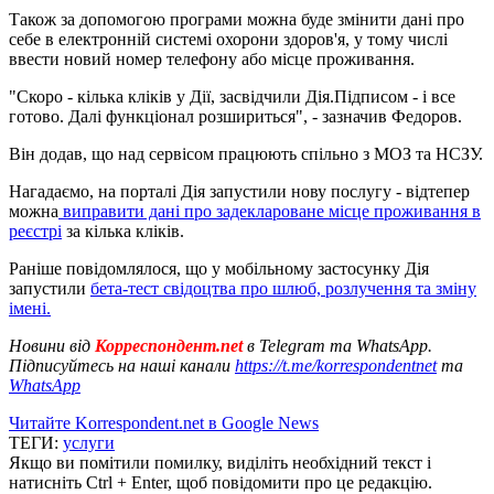
Також за допомогою програми можна буде змінити дані про
себе в електронній системі охорони здоров'я, у тому числі
ввести новий номер телефону або місце проживання.
"Скоро - кілька кліків у Дії, засвідчили Дія.Підписом - і все
готово. Далі функціонал розшириться", - зазначив Федоров.
Він додав, що над сервісом працюють спільно з МОЗ та НСЗУ.
Нагадаємо, на порталі Дія запустили нову послугу - відтепер
можна
виправити дані про задеклароване місце проживання в
реєстрі
за кілька кліків.
Раніше повідомлялося, що у мобільному застосунку Дія
запустили
бета-тест свідоцтва про шлюб, розлучення та зміну
імені.
Новини від
Корреспондент.net
в Telegram та WhatsApp.
Підписуйтесь на наші канали
https://t.me/korrespondentnet
та
WhatsApp
Читайте Korrespondent.net в Google News
ТЕГИ:
услуги
Якщо ви помітили помилку, виділіть необхідний текст і
натисніть Ctrl + Enter, щоб повідомити про це редакцію.