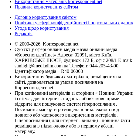
Використання матеріалів korrespondent.net
Правила користування сайтом
Договір користування сайтом
Політика у сфері конфіденційності і персональних даних
Угода щодо користування
Редакція
© 2000-2026, Korrespondent.net
Суб'єкт у сфері онлайн-медіа Назва онлайн-медіа –
«КореспонденТ.net» Адреса: 02091, місто Київ,
ХАРКІВСЬКЕ ШОСЕ, будинок 172-Б, офіс 208/1 E-mail:
sunlight@mediadim.com.ua
Телефон: 044-205-43-00
Ідентифікатор медіа – R40-06068
Використання будь-яких матеріалів, розміщених на
сайті, дозволяється за умови посилання на
Корреспондент.net.
При копіюванні матеріалів зі сторінки « Новини України
і світу» , для інтернет - видань - обов'язкове пряме
відкрите для пошукових систем гіперпосилання .
Посилання має бути розміщена в незалежності від
повного або часткового використання матеріалів.
Гіперпосилання ( для інтернет - видань) - повинна бути
розміщена в підзаголовку або в першому абзаці
матеріалу.