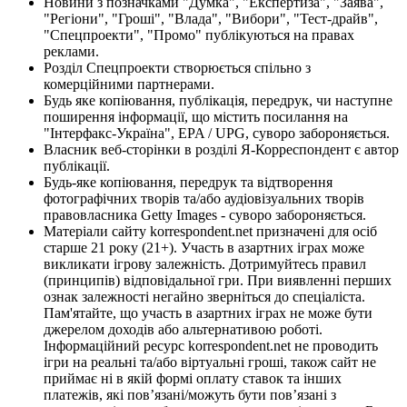
Новини з позначками "Думка", "Експертиза", "Заява",
"Регіони", "Гроші", "Влада", "Вибори", "Тест-драйв",
"Спецпроекти", "Промо" публікуються на правах
реклами.
Розділ Спецпроекти створюється спільно з
комерційними партнерами.
Будь яке копіювання, публікація, передрук, чи наступне
поширення інформації, що містить посилання на
"Інтерфакс-Україна", EPA / UPG, суворо забороняється.
Власник веб-сторінки в розділі Я-Корреспондент є автор
публікації.
Будь-яке копіювання, передрук та відтворення
фотографічних творів та/або аудіовізуальних творів
правовласника Getty Images - суворо забороняється.
Матеріали сайту korrespondent.net призначені для осіб
старше 21 року (21+). Участь в азартних іграх може
викликати ігрову залежність. Дотримуйтесь правил
(принципів) відповідальної гри. При виявленні перших
ознак залежності негайно зверніться до спеціаліста.
Пам'ятайте, що участь в азартних іграх не може бути
джерелом доходів або альтернативою роботі.
Інформаційний ресурс korrespondent.net не проводить
ігри на реальні та/або віртуальні гроші, також сайт не
приймає ні в якій формі оплату ставок та інших
платежів, які пов’язані/можуть бути пов’язані з