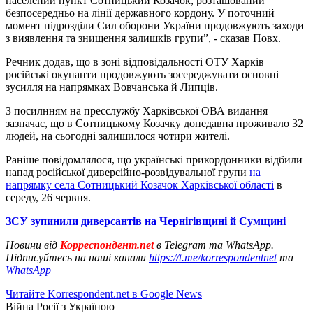
населений пункт Сотницький Козачок, розташований
безпосередньо на лінії державного кордону. У поточний
момент підрозділи Сил оборони України продовжують заходи
з виявлення та знищення залишків групи”, - сказав Повх.
Речник додав, що в зоні відповідальності ОТУ Харків
російські окупанти продовжують зосереджувати основні
зусилля на напрямках Вовчанська й Липців.
З посилнням на пресслужбу Харківської ОВА видання
зазначає, що в Сотницькому Козачку донедавна проживало 32
людей, на сьогодні залишилося чотири жителі.
Раніше повідомлялося, що українські прикордонники відбили
напад російської диверсійно-розвідувальної групи
на
напрямку села Сотницький Козачок Харківської області
в
середу, 26 червня.
ЗСУ зупинили диверсантів на Чернігівщині й Сумщині
Новини від
Корреспондент.net
в Telegram та WhatsApp.
Підписуйтесь на наші канали
https://t.me/korrespondentnet
та
WhatsApp
Читайте Korrespondent.net в Google News
Війна Росії з Україною