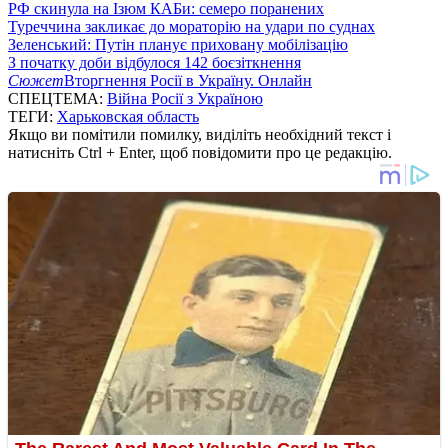
РФ скинула на Ізюм КАБи: семеро поранених
Туреччина закликає до мораторію на удари по суднах
Зеленський: Путін планує приховану мобілізацію
З початку доби відбулося 142 боєзіткнення
Сюжет
Вторгнення Росії в Україну. Онлайн
СПЕЦТЕМА:
Війна Росії з Україною
ТЕГИ:
Харьковская область
Якщо ви помітили помилку, виділіть необхідний текст і
натисніть Ctrl + Enter, щоб повідомити про це редакцію.