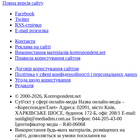
Повна версія сайту
Facebook
Twitter
RSS-стрічки
E-mail розсилка
Контакти
Реклама на сайті
Використання матеріалів korrespondent.net
Правила користування сайтом
Договір користування сайтом
Політика у сфері конфіденційності і персональних даних
Угода щодо користування
Редакція
© 2000-2026, Korrespondent.net
Суб'єкт у сфері онлайн-медіа Назва онлайн-медіа –
«КореспонденТ.net» Адреса: 02091, місто Київ,
ХАРКІВСЬКЕ ШОСЕ, будинок 172-Б, офіс 208/1 E-mail:
sunlight@mediadim.com.ua
Телефон: 044-205-43-00
Ідентифікатор медіа – R40-06068
Використання будь-яких матеріалів, розміщених на
сайті, дозволяється за умови посилання на