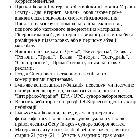
Корреспондент.net.
При копіюванні матеріалів зі сторінки « Новини України
і світу» , для інтернет - видань - обов'язкове пряме
відкрите для пошукових систем гіперпосилання .
Посилання має бути розміщена в незалежності від
повного або часткового використання матеріалів.
Гіперпосилання ( для інтернет - видань) - повинна бути
розміщена в підзаголовку або в першому абзаці
матеріалу.
Новини з позначками "Думка", "Експертиза", "Заява",
"Регіони", "Гроші", "Влада", "Вибори", "Тест-драйв",
"Спецпроекти", "Промо" публікуються на правах
реклами.
Розділ Спецпроекти створюється спільно з
комерційними партнерами.
Будь яке копіювання, публікація, передрук, чи наступне
поширення інформації, що містить посилання на
"Інтерфакс-Україна", EPA / UPG, суворо забороняється.
Власник веб-сторінки в розділі Я-Корреспондент є автор
публікації.
Будь-яке копіювання, передрук та відтворення
фотографічних творів та/або аудіовізуальних творів
правовласника Getty Images - суворо забороняється.
Матеріали сайту korrespondent.net призначені для осіб
старше 21 року (21+). Участь в азартних іграх може