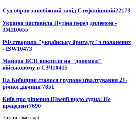
Суд обрав запобіжний захід Стефанішиній
22173
Україна поставила Путіна перед дилемою -
ЗМІ
10655
РФ створила "українську бригаду" з полонених
- ISW
10473
Майора ВСП викрили на "допомозі"
військовому в СЗЧ
10415
На Київщині сталося групове зґвалтування 21-
річної дівчини
7851
Київ про рішення Швеції щодо судна: Це
прецедент
7690
Читати коментарі