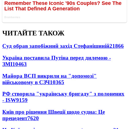
ЧИТАЙТЕ ТАКОЖ
Суд обрав запобіжний захід Стефанішиній
21866
Україна поставила Путіна перед дилемою -
ЗМІ
10463
Майора ВСП викрили на "допомозі"
військовому в СЗЧ
10365
РФ створила "українську бригаду" з полонених
- ISW
9159
Київ про рішення Швеції щодо судна: Це
прецедент
7620