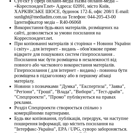
Суб'єкт у сфері онлайн-медіа Назва онлайн-медіа –
«КореспонденТ.net» Адреса: 02091, місто Київ,
ХАРКІВСЬКЕ ШОСЕ, будинок 172-Б, офіс 208/1 E-mail:
sunlight@mediadim.com.ua
Телефон: 044-205-43-00
Ідентифікатор медіа – R40-06068
Використання будь-яких матеріалів, розміщених на
сайті, дозволяється за умови посилання на
Корреспондент.net.
При копіюванні матеріалів зі сторінки « Новини України
і світу» , для інтернет - видань - обов'язкове пряме
відкрите для пошукових систем гіперпосилання .
Посилання має бути розміщена в незалежності від
повного або часткового використання матеріалів.
Гіперпосилання ( для інтернет - видань) - повинна бути
розміщена в підзаголовку або в першому абзаці
матеріалу.
Новини з позначками "Думка", "Експертиза", "Заява",
"Регіони", "Гроші", "Влада", "Вибори", "Тест-драйв",
"Спецпроекти", "Промо" публікуються на правах
реклами.
Розділ Спецпроекти створюється спільно з
комерційними партнерами.
Будь яке копіювання, публікація, передрук, чи наступне
поширення інформації, що містить посилання на
"Інтерфакс-Україна", EPA / UPG, суворо забороняється.