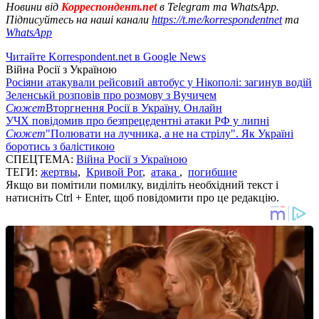
Новини від
Корреспондент.net
в Telegram та WhatsApp.
Підписуйтесь на наші канали
https://t.me/korrespondentnet
та
WhatsApp
Читайте Korrespondent.net в Google News
Війна Росії з Україною
Росіяни атакували рейсовий автобус у Нікополі: загинув водій
Зеленськй розповів про розмову з Вучичем
Сюжет
Вторгнення Росії в Україну. Онлайн
УЧХ повідомив про безпрецедентні атаки РФ у липні
Сюжет
"Полювати на лучника, а не на стрілу". Як Україні
боротись з балістикою
СПЕЦТЕМА:
Війна Росії з Україною
ТЕГИ:
жертвы
,
Кривой Рог
,
атака
,
погибшие
Якщо ви помітили помилку, виділіть необхідний текст і
натисніть Ctrl + Enter, щоб повідомити про це редакцію.