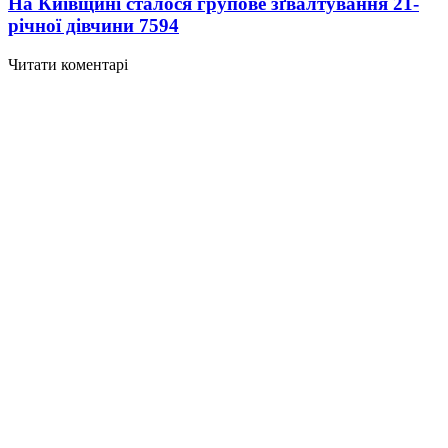
На Київщині сталося групове зґвалтування 21-
річної дівчини
7594
Читати коментарі