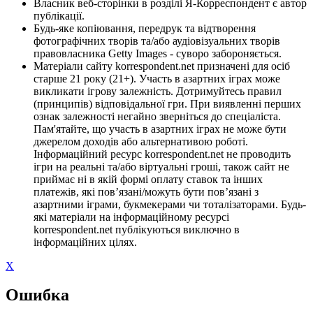
Власник веб-сторінки в розділі Я-Корреспондент є автор
публікації.
Будь-яке копіювання, передрук та відтворення
фотографічних творів та/або аудіовізуальних творів
правовласника Getty Images - суворо забороняється.
Матеріали сайту korrespondent.net призначені для осіб
старше 21 року (21+). Участь в азартних іграх може
викликати ігрову залежність. Дотримуйтесь правил
(принципів) відповідальної гри. При виявленні перших
ознак залежності негайно зверніться до спеціаліста.
Пам'ятайте, що участь в азартних іграх не може бути
джерелом доходів або альтернативою роботі.
Інформаційний ресурс korrespondent.net не проводить
ігри на реальні та/або віртуальні гроші, також сайт не
приймає ні в якій формі оплату ставок та інших
платежів, які пов’язані/можуть бути пов’язані з
азартними іграми, букмекерами чи тоталізаторами. Будь-
які матеріали на інформаційному ресурсі
korrespondent.net публікуються виключно в
інформаційних цілях.
X
Ошибка