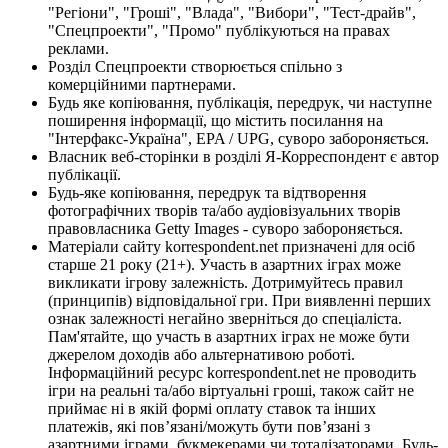
"Регіони", "Гроші", "Влада", "Вибори", "Тест-драйв",
"Спецпроекти", "Промо" публікуються на правах
реклами.
Розділ Спецпроекти створюється спільно з
комерційними партнерами.
Будь яке копіювання, публікація, передрук, чи наступне
поширення інформації, що містить посилання на
"Інтерфакс-Україна", EPA / UPG, суворо забороняється.
Власник веб-сторінки в розділі Я-Корреспондент є автор
публікації.
Будь-яке копіювання, передрук та відтворення
фотографічних творів та/або аудіовізуальних творів
правовласника Getty Images - суворо забороняється.
Матеріали сайту korrespondent.net призначені для осіб
старше 21 року (21+). Участь в азартних іграх може
викликати ігрову залежність. Дотримуйтесь правил
(принципів) відповідальної гри. При виявленні перших
ознак залежності негайно зверніться до спеціаліста.
Пам'ятайте, що участь в азартних іграх не може бути
джерелом доходів або альтернативою роботі.
Інформаційний ресурс korrespondent.net не проводить
ігри на реальні та/або віртуальні гроші, також сайт не
приймає ні в якій формі оплату ставок та інших
платежів, які пов’язані/можуть бути пов’язані з
азартними іграми, букмекерами чи тоталізаторами. Будь-