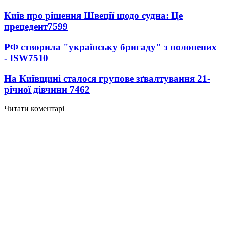
Київ про рішення Швеції щодо судна: Це
прецедент
7599
РФ створила "українську бригаду" з полонених
- ISW
7510
На Київщині сталося групове зґвалтування 21-
річної дівчини
7462
Читати коментарі