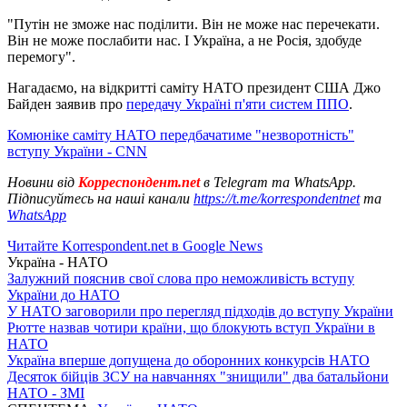
"Путін не зможе нас поділити. Він не може нас перечекати.
Він не може послабити нас. І Україна, а не Росія, здобуде
перемогу".
Нагадаємо, на відкритті саміту НАТО президент США Джо
Байден заявив про
передачу Україні п'яти систем ППО
.
Комюніке саміту НАТО передбачатиме "незворотність"
вступу України - CNN
Новини від
Корреспондент.net
в Telegram та WhatsApp.
Підписуйтесь на наші канали
https://t.me/korrespondentnet
та
WhatsApp
Читайте Korrespondent.net в Google News
Україна - НАТО
Залужний пояснив свої слова про неможливість вступу
України до НАТО
У НАТО заговорили про перегляд підходів до вступу України
Рютте назвав чотири країни, що блокують вступ України в
НАТО
Україна вперше допущена до оборонних конкурсів НАТО
Десяток бійців ЗСУ на навчаннях "знищили" два батальйони
НАТО - ЗМІ