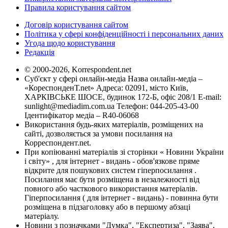
Правила користування сайтом
Договір користування сайтом
Політика у сфері конфіденційності і персональних даних
Угода щодо користування
Редакція
© 2000-2026, Korrespondent.net
Суб'єкт у сфері онлайн-медіа Назва онлайн-медіа –
«КореспонденТ.net» Адреса: 02091, місто Київ,
ХАРКІВСЬКЕ ШОСЕ, будинок 172-Б, офіс 208/1 E-mail:
sunlight@mediadim.com.ua
Телефон: 044-205-43-00
Ідентифікатор медіа – R40-06068
Використання будь-яких матеріалів, розміщених на
сайті, дозволяється за умови посилання на
Корреспондент.net.
При копіюванні матеріалів зі сторінки « Новини України
і світу» , для інтернет - видань - обов'язкове пряме
відкрите для пошукових систем гіперпосилання .
Посилання має бути розміщена в незалежності від
повного або часткового використання матеріалів.
Гіперпосилання ( для інтернет - видань) - повинна бути
розміщена в підзаголовку або в першому абзаці
матеріалу.
Новини з позначками "Думка", "Експертиза", "Заява",