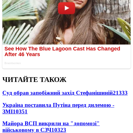
ЧИТАЙТЕ ТАКОЖ
Суд обрав запобіжний захід Стефанішиній
21333
Україна поставила Путіна перед дилемою -
ЗМІ
10351
Майора ВСП викрили на "допомозі"
військовому в СЗЧ
10323