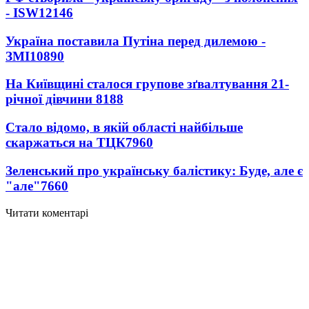
- ISW
12146
Україна поставила Путіна перед дилемою -
ЗМІ
10890
На Київщині сталося групове зґвалтування 21-
річної дівчини
8188
Стало відомо, в якій області найбільше
скаржаться на ТЦК
7960
Зеленський про українську балістику: Буде, але є
"але"
7660
Читати коментарі