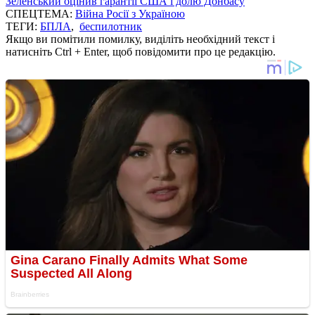
Зеленський оцінив гарантії США і долю Донбасу
СПЕЦТЕМА:
Війна Росії з Україною
ТЕГИ:
БПЛА
,
беспилотник
Якщо ви помітили помилку, виділіть необхідний текст і
натисніть Ctrl + Enter, щоб повідомити про це редакцію.