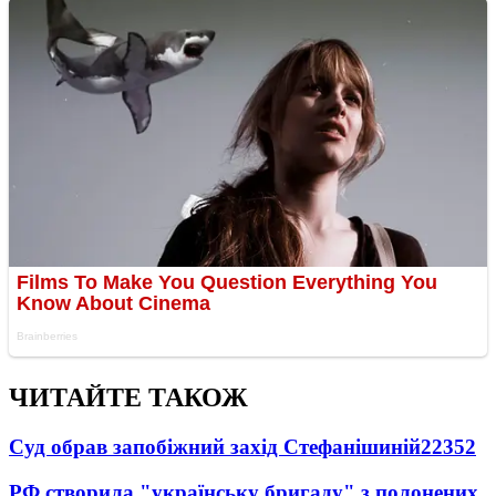
ЧИТАЙТЕ ТАКОЖ
Суд обрав запобіжний захід Стефанішиній
22352
РФ створила "українську бригаду" з полонених