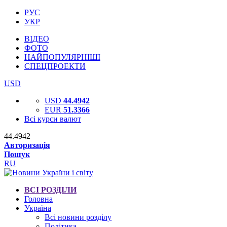
РУС
УКР
ВІДЕО
ФОТО
НАЙПОПУЛЯРНІШІ
СПЕЦПРОЕКТИ
USD
USD
44.4942
EUR
51.3366
Всі курси валют
44.4942
Авторизація
Пошук
RU
ВСІ РОЗДІЛИ
Головна
Україна
Всі новини розділу
Політика