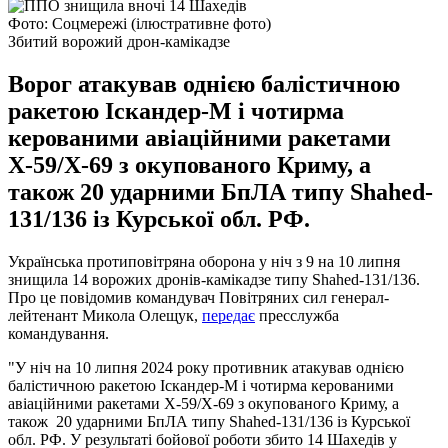
Фото: Соцмережі (ілюстративне фото)
Збитий ворожий дрон-камікадзе
Ворог атакував однією балістичною
ракетою Іскандер-М і чотирма
керованими авіаційними ракетами
Х-59/Х-69 з окупованого Криму, а
також 20 ударними БпЛА типу Shahed-
131/136 із Курської обл. РФ.
Українська протиповітряна оборона у ніч з 9 на 10 липня
знищила 14 ворожих дронів-камікадзе типу Shahed-131/136.
Про це повідомив командувач Повітряних сил генерал-
лейтенант Микола Олещук,
передає
пресслужба
командування.
"У ніч на 10 липня 2024 року противник атакував однією
балістичною ракетою Іскандер-М і чотирма керованими
авіаційними ракетами Х-59/Х-69 з окупованого Криму, а
також 20 ударними БпЛА типу Shahed-131/136 із Курської
обл. РФ. У результаті бойової роботи збито 14 Шахедів у