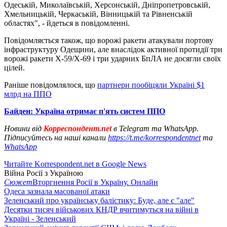
Одеській, Миколаївській, Херсонській, Дніпропетровській,
Хмельницькій, Черкаській, Вінницькій та Рівненській
областях", - йдеться в повідомленні.
Повідомляється також, що ворожі ракети атакували портову
інфраструктуру Одещини, але внаслідок активної протидії три
ворожі ракети Х-59/Х-69 і три ударних БпЛА не досягли своїх
цілей.
Раніше повідомлялося, що
партнери пообіцяли Україні $1
млрд на ППО
Байден: Україна отримає п'ять систем ППО
Новини від
Корреспондент.net
в Telegram та WhatsApp.
Підписуйтесь на наші канали
https://t.me/korrespondentnet
та
WhatsApp
Читайте Korrespondent.net в Google News
Війна Росії з Україною
Сюжет
Вторгнення Росії в Україну. Онлайн
Одеса зазнала масованої атаки
Зеленський про українську балістику: Буде, але є "але"
Десятки тисяч військових КНДР вчитимуться на війні в
Україні - Зеленський