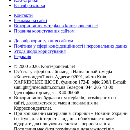
RSS-стрічки
E-mail розсилка
Контакти
Реклама на сайті
Використання матеріалів korrespondent.net
Правила користування сайтом
Договір користування сайтом
Політика у сфері конфіденційності і персональних даних
Угода щодо користування
Редакція
© 2000-2026, Korrespondent.net
Суб'єкт у сфері онлайн-медіа Назва онлайн-медіа –
«КореспонденТ.net» Адреса: 02091, місто Київ,
ХАРКІВСЬКЕ ШОСЕ, будинок 172-Б, офіс 208/1 E-mail:
sunlight@mediadim.com.ua
Телефон: 044-205-43-00
Ідентифікатор медіа – R40-06068
Використання будь-яких матеріалів, розміщених на
сайті, дозволяється за умови посилання на
Корреспондент.net.
При копіюванні матеріалів зі сторінки « Новини України
і світу» , для інтернет - видань - обов'язкове пряме
відкрите для пошукових систем гіперпосилання .
Посилання має бути розміщена в незалежності від