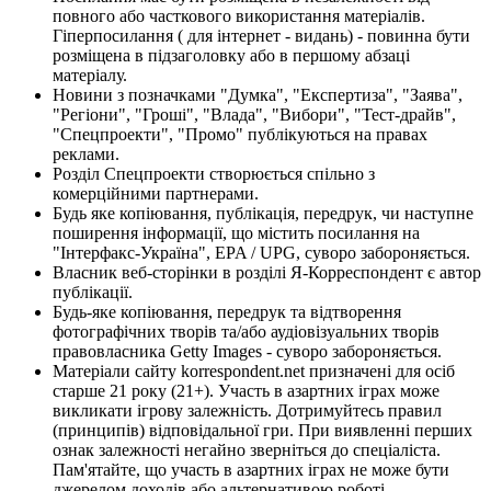
повного або часткового використання матеріалів.
Гіперпосилання ( для інтернет - видань) - повинна бути
розміщена в підзаголовку або в першому абзаці
матеріалу.
Новини з позначками "Думка", "Експертиза", "Заява",
"Регіони", "Гроші", "Влада", "Вибори", "Тест-драйв",
"Спецпроекти", "Промо" публікуються на правах
реклами.
Розділ Спецпроекти створюється спільно з
комерційними партнерами.
Будь яке копіювання, публікація, передрук, чи наступне
поширення інформації, що містить посилання на
"Інтерфакс-Україна", EPA / UPG, суворо забороняється.
Власник веб-сторінки в розділі Я-Корреспондент є автор
публікації.
Будь-яке копіювання, передрук та відтворення
фотографічних творів та/або аудіовізуальних творів
правовласника Getty Images - суворо забороняється.
Матеріали сайту korrespondent.net призначені для осіб
старше 21 року (21+). Участь в азартних іграх може
викликати ігрову залежність. Дотримуйтесь правил
(принципів) відповідальної гри. При виявленні перших
ознак залежності негайно зверніться до спеціаліста.
Пам'ятайте, що участь в азартних іграх не може бути
джерелом доходів або альтернативою роботі.