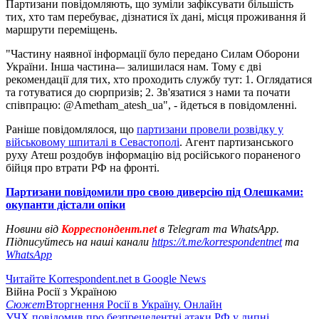
Партизани повідомляють, що зуміли зафіксувати більшість
тих, хто там перебуває, дізнатися їх дані, місця проживання й
маршрути переміщень.
"Частину наявної інформації було передано Силам Оборони
України. Інша частина-– залишилася нам. Тому є дві
рекомендації для тих, хто проходить службу тут: 1. Оглядатися
та готуватися до сюрпризів; 2. Зв'язатися з нами та почати
співпрацю: @Ametham_atesh_ua", - йдеться в повідомленні.
Раніше повідомлялося, що
партизани провели розвідку у
військовому шпиталі в Севастополі
. Агент партизанського
руху Атеш роздобув інформацію від російського пораненого
бійця про втрати РФ на фронті.
Партизани повідомили про свою диверсію під Олешками:
окупанти дістали опіки
Новини від
Корреспондент.net
в Telegram та WhatsApp.
Підписуйтесь на наші канали
https://t.me/korrespondentnet
та
WhatsApp
Читайте Korrespondent.net в Google News
Війна Росії з Україною
Сюжет
Вторгнення Росії в Україну. Онлайн
УЧХ повідомив про безпрецедентні атаки РФ у липні