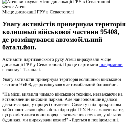
Фото: Атеш
Місце дислокації ГРУ в Севастополі
Увагу активістів привернула територія
колишньої військової частини 95408,
де розміщувався автомобільний
батальйон.
Активісти партизанського руху Атеш вирахували місце
дислокації ГРУ у Севастополі. Про це партизани
повідомили
в своєму ТГ-каналі.
Увагу активістів привернула територія колишньої військової
частини 95408, де розміщувався автомобільний батальйон.
"На місці виявили чимало військової техніки, незважаючи на
встановлений високий паркан. Але найголовніше вдалося
дізнатися далі, у процесі стеження. Саме тут під прикриттям
здійснюють свою діяльність підрозділ ГРУ. Незважаючи на те,
що розмістилися вони поряд із зазначеною точкою, у кількох
будинках, ми вирахували кожне!" - йдеться в повідомленні.