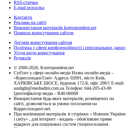
RSS-стрічки
E-mail розсилка
Контакти
Реклама на сайті
Використання матеріалів korrespondent.net
Правила користування сайтом
Договір користування сайтом
Політика у сфері конфіденційності і персональних даних
Угода щодо користування
Редакція
© 2000-2026, Korrespondent.net
Суб'єкт у сфері онлайн-медіа Назва онлайн-медіа –
«КореспонденТ.net» Адреса: 02091, місто Київ,
ХАРКІВСЬКЕ ШОСЕ, будинок 172-Б, офіс 208/1 E-mail:
sunlight@mediadim.com.ua
Телефон: 044-205-43-00
Ідентифікатор медіа – R40-06068
Використання будь-яких матеріалів, розміщених на
сайті, дозволяється за умови посилання на
Корреспондент.net.
При копіюванні матеріалів зі сторінки « Новини України
і світу» , для інтернет - видань - обов'язкове пряме
відкрите для пошукових систем гіперпосилання .