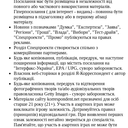
Посилання має бути розміщена в незалежності від
повного або часткового використання матеріалів.
Гіперпосилання ( для інтернет - видань) - повинна бути
розміщена в підзаголовку або в першому абзаці
матеріалу.
Новини з позначками "Думка", "Експертиза", "Заява",
"Регіони", "Гроші", "Влада", "Вибори", "Тест-драйв",
"Спецпроекти", "Промо" публікуються на правах
реклами.
Розділ Спецпроекти створюється спільно з
комерційними партнерами.
Будь яке копіювання, публікація, передрук, чи наступне
поширення інформації, що містить посилання на
"Інтерфакс-Україна", EPA / UPG, суворо забороняється.
Власник веб-сторінки в розділі Я-Корреспондент є автор
публікації.
Будь-яке копіювання, передрук та відтворення
фотографічних творів та/або аудіовізуальних творів
правовласника Getty Images - суворо забороняється.
Матеріали сайту korrespondent.net призначені для осіб
старше 21 року (21+). Участь в азартних іграх може
викликати ігрову залежність. Дотримуйтесь правил
(принципів) відповідальної гри. При виявленні перших
ознак залежності негайно зверніться до спеціаліста.
Пам'ятайте, що участь в азартних іграх не може бути