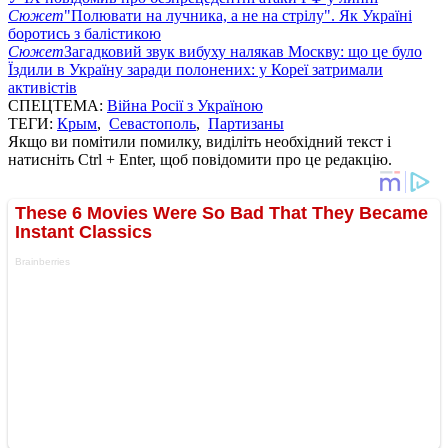
Сюжет
"Полювати на лучника, а не на стрілу". Як Україні
боротись з балістикою
Сюжет
Загадковий звук вибуху налякав Москву: що це було
Їздили в Україну заради полонених: у Кореї затримали
активістів
СПЕЦТЕМА:
Війна Росії з Україною
ТЕГИ:
Крым
,
Севастополь
,
Партизаны
Якщо ви помітили помилку, виділіть необхідний текст і
натисніть Ctrl + Enter, щоб повідомити про це редакцію.