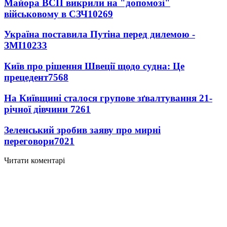
Майора ВСП викрили на "допомозі"
військовому в СЗЧ
10269
Україна поставила Путіна перед дилемою -
ЗМІ
10233
Київ про рішення Швеції щодо судна: Це
прецедент
7568
На Київщині сталося групове зґвалтування 21-
річної дівчини
7261
Зеленський зробив заяву про мирні
переговори
7021
Читати коментарі