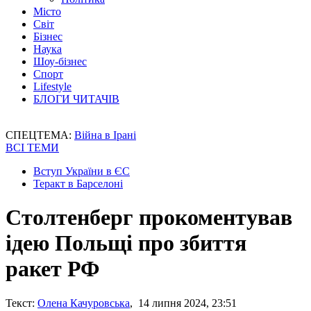
Місто
Світ
Бізнес
Наука
Шоу-бізнес
Спорт
Lifestyle
БЛОГИ ЧИТАЧІВ
СПЕЦТЕМА:
Війна в Ірані
ВСІ ТЕМИ
Вступ України в ЄС
Теракт в Барселоні
Столтенберг прокоментував
ідею Польщі про збиття
ракет РФ
Текст:
Олена Качуровська
, 14 липня 2024, 23:51