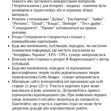
повного або часткового використання матеріалів.
Гіперпосилання ( для інтернет - видань) - повинна бути
розміщена в підзаголовку або в першому абзаці
матеріалу.
Новини з позначками "Думка", "Експертиза", "Заява",
"Регіони", "Гроші", "Влада", "Вибори", "Тест-драйв",
"Спецпроекти", "Промо" публікуються на правах
реклами.
Розділ Спецпроекти створюється спільно з
комерційними партнерами.
Будь яке копіювання, публікація, передрук, чи наступне
поширення інформації, що містить посилання на
"Інтерфакс-Україна", EPA / UPG, суворо забороняється.
Власник веб-сторінки в розділі Я-Корреспондент є автор
публікації.
Будь-яке копіювання, передрук та відтворення
фотографічних творів та/або аудіовізуальних творів
правовласника Getty Images - суворо забороняється.
Матеріали сайту korrespondent.net призначені для осіб
старше 21 року (21+). Участь в азартних іграх може
викликати ігрову залежність. Дотримуйтесь правил
(принципів) відповідальної гри. При виявленні перших
ознак залежності негайно зверніться до спеціаліста.
Пам'ятайте, що участь в азартних іграх не може бути
джерелом доходів або альтернативою роботі.