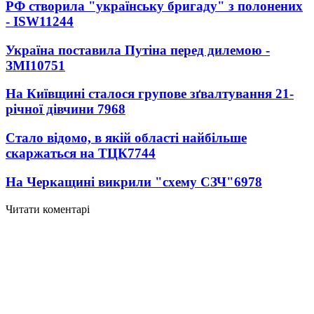
РФ створила "українську бригаду" з полонених
- ISW
11244
Україна поставила Путіна перед дилемою -
ЗМІ
10751
На Київщині сталося групове зґвалтування 21-
річної дівчини
7968
Стало відомо, в якій області найбільше
скаржаться на ТЦК
7744
На Черкащині викрили "схему СЗЧ"
6978
Читати коментарі