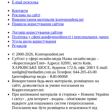
E-mail розсилка
Контакти
Реклама на сайті
Використання матеріалів korrespondent.net
Правила користування сайтом
Договір користування сайтом
Політика у сфері конфіденційності і персональних даних
Угода щодо користування
Редакція
© 2000-2026, Korrespondent.net
Суб'єкт у сфері онлайн-медіа Назва онлайн-медіа –
«КореспонденТ.net» Адреса: 02091, місто Київ,
ХАРКІВСЬКЕ ШОСЕ, будинок 172-Б, офіс 208/1 E-mail:
sunlight@mediadim.com.ua
Телефон: 044-205-43-00
Ідентифікатор медіа – R40-06068
Використання будь-яких матеріалів, розміщених на
сайті, дозволяється за умови посилання на
Корреспондент.net.
При копіюванні матеріалів зі сторінки « Новини України
і світу» , для інтернет - видань - обов'язкове пряме
відкрите для пошукових систем гіперпосилання .
Посилання має бути розміщена в незалежності від