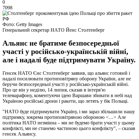
0
7098
Фото: Getty Images
Генеральний секретар НАТО Йенс Столтенберг
Альянс не братиме безпосередньої
участі у російсько-українській війні,
але і надалі буде підтримувати Україну.
Генсек НАТО Єнс Столтенберг заявив, що альянс готовий і
надалі посилювати протиповітряну оборону України, але не
беручи безпосередньої участі у російсько-українській війні.
Про це він у неділю, 14 липня, сказав в інтерв'ю
телемарафону, коментуючи ідею Варшави збивати в небі над
Україною російські дрони і ракети, що летять у бік Польщі.
"НАТО буде підтримувати Україну, і ми зараз збільшили нашу
підтримку, зокрема протиповітряною обороною <…> Але
політика НАТО незмінна – ми не будемо брати участі у цьому
конфлікті, ми не станемо частиною цього конфлікту", – сказав
генсек Альянсу.