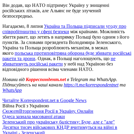
Він додав, що НАТО підтримує Україну у знищенні
російських літаків, але Альянс не буде злучений
безпосередньо.
Нагадаємо, 8 липня
Україна та Польща підписали угоду про
співробітництво у сфері безпеки
між країнами. Можливість
збиття ракет, що летять в напрямку Польщі було одним з його
пунктів. За словами президента Володимира Зеленського,
Україна та Польща розроблюють механізм, в межах
якого
польська протиповітряна оборона буде збивати російські
ракети та дрони
. Однак, в Польщі наголошують, що
не
збиватимуть російські ракети
у небі над Україною без
відповідного рішення всіма членами НАТО.
Новини від
Корреспондент.net
в Telegram та WhatsApp.
Підписуйтесь на наші канали
https://t.me/korrespondentnet
та
WhatsApp
Читайте Korrespondent.net в Google News
Війна Росії з Україною
Сюжет
Вторгнення Росії в Україну. Онлайн
Одеса зазнала масованої атаки
Зеленський про українську балістику: Буде, але є "але"
Десятки тисяч військових КНДР вчитимуться на війні в
Україні - Зеленський