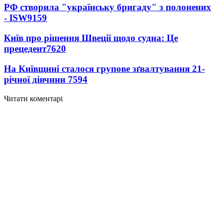
РФ створила "українську бригаду" з полонених
- ISW
9159
Київ про рішення Швеції щодо судна: Це
прецедент
7620
На Київщині сталося групове зґвалтування 21-
річної дівчини
7594
Читати коментарі