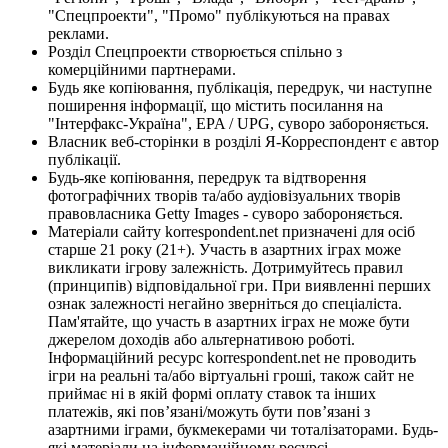
"Спецпроекти", "Промо" публікуються на правах
реклами.
Розділ Спецпроекти створюється спільно з
комерційними партнерами.
Будь яке копіювання, публікація, передрук, чи наступне
поширення інформації, що містить посилання на
"Інтерфакс-Україна", EPA / UPG, суворо забороняється.
Власник веб-сторінки в розділі Я-Корреспондент є автор
публікації.
Будь-яке копіювання, передрук та відтворення
фотографічних творів та/або аудіовізуальних творів
правовласника Getty Images - суворо забороняється.
Матеріали сайту korrespondent.net призначені для осіб
старше 21 року (21+). Участь в азартних іграх може
викликати ігрову залежність. Дотримуйтесь правил
(принципів) відповідальної гри. При виявленні перших
ознак залежності негайно зверніться до спеціаліста.
Пам'ятайте, що участь в азартних іграх не може бути
джерелом доходів або альтернативою роботі.
Інформаційний ресурс korrespondent.net не проводить
ігри на реальні та/або віртуальні гроші, також сайт не
приймає ні в якій формі оплату ставок та інших
платежів, які пов’язані/можуть бути пов’язані з
азартними іграми, букмекерами чи тоталізаторами. Будь-
які матеріали на інформаційному ресурсі