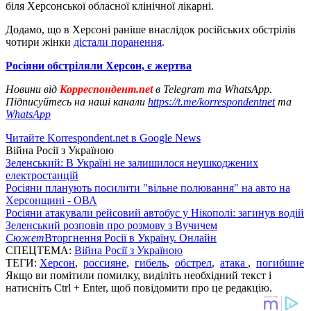
біля Херсонської обласної клінічної лікарні.
Додамо, що в Херсоні раніше внаслідок російських обстрілів
чотири жінки
дістали поранення
.
Росіяни обстріляли Херсон, є жертва
Новини від
Корреспондент.net
в Telegram та WhatsApp.
Підписуйтесь на наші канали
https://t.me/korrespondentnet
та
WhatsApp
Читайте Korrespondent.net в Google News
Війна Росії з Україною
Зеленський: В Україні не залишилося неушкоджених
електростанцій
Росіяни планують посилити "вільне полювання" на авто на
Херсонщині - ОВА
Росіяни атакували рейсовий автобус у Нікополі: загинув водій
Зеленський розповів про розмову з Вучичем
Сюжет
Вторгнення Росії в Україну. Онлайн
СПЕЦТЕМА:
Війна Росії з Україною
ТЕГИ:
Херсон
,
россияне
,
гибель
,
обстрел
,
атака
,
погибшие
Якщо ви помітили помилку, виділіть необхідний текст і
натисніть Ctrl + Enter, щоб повідомити про це редакцію.