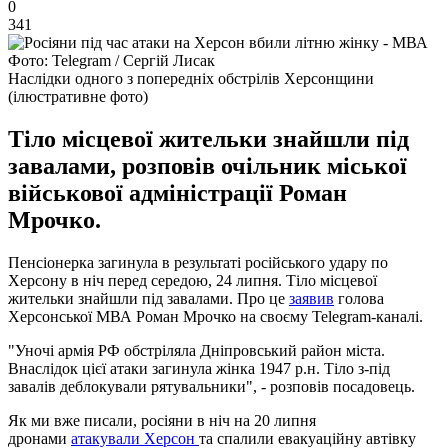
0
341
Фото: Telegram / Сергій Лисак
Наслідки одного з попередніх обстрілів Херсонщини
(ілюстративне фото)
Тіло місцевої жительки знайшли під
завалами, розповів очільник міської
військової адміністрації Роман
Мрочко.
Пенсіонерка загинула в результаті російського удару по
Херсону в ніч перед середою, 24 липня. Тіло місцевої
жительки знайшли під завалами. Про це
заявив
голова
Херсонської МВА Роман Мрочко на своєму Telegram-каналі.
"Уночі армія РФ обстріляла Дніпровський район міста.
Внаслідок цієї атаки загинула жінка 1947 р.н. Тіло з-під
завалів деблокували рятувальники", - розповів посадовець.
Як ми вже писали, росіяни в ніч на 20 липня
дронами
атакували Херсон
та спалили евакуаційну автівку