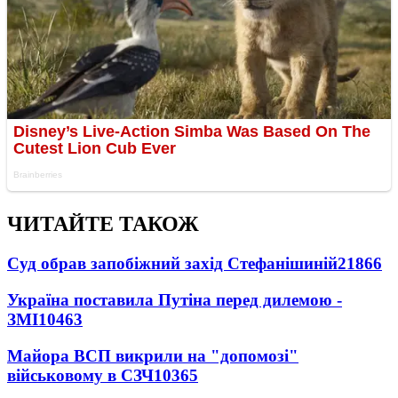
ЧИТАЙТЕ ТАКОЖ
Суд обрав запобіжний захід Стефанішиній
21866
Україна поставила Путіна перед дилемою -
ЗМІ
10463
Майора ВСП викрили на "допомозі"
військовому в СЗЧ
10365