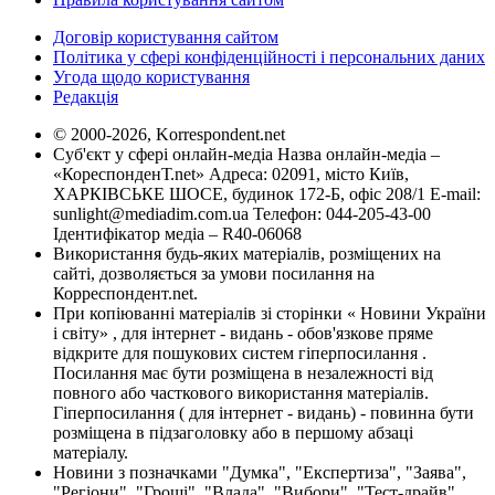
Договір користування сайтом
Політика у сфері конфіденційності і персональних даних
Угода щодо користування
Редакція
© 2000-2026, Korrespondent.net
Суб'єкт у сфері онлайн-медіа Назва онлайн-медіа –
«КореспонденТ.net» Адреса: 02091, місто Київ,
ХАРКІВСЬКЕ ШОСЕ, будинок 172-Б, офіс 208/1 E-mail:
sunlight@mediadim.com.ua
Телефон: 044-205-43-00
Ідентифікатор медіа – R40-06068
Використання будь-яких матеріалів, розміщених на
сайті, дозволяється за умови посилання на
Корреспондент.net.
При копіюванні матеріалів зі сторінки « Новини України
і світу» , для інтернет - видань - обов'язкове пряме
відкрите для пошукових систем гіперпосилання .
Посилання має бути розміщена в незалежності від
повного або часткового використання матеріалів.
Гіперпосилання ( для інтернет - видань) - повинна бути
розміщена в підзаголовку або в першому абзаці
матеріалу.
Новини з позначками "Думка", "Експертиза", "Заява",
"Регіони", "Гроші", "Влада", "Вибори", "Тест-драйв",