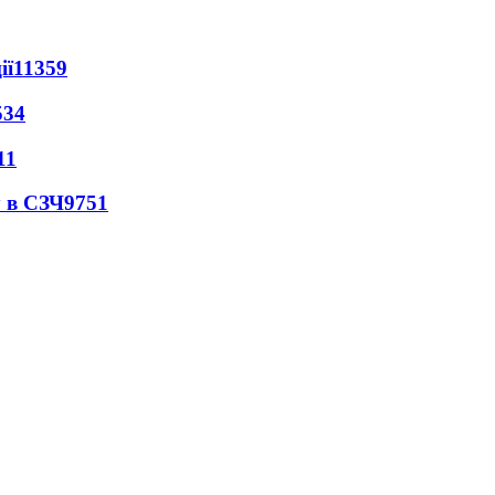
ії
11359
534
11
 в СЗЧ
9751