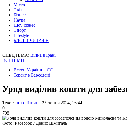
Місто
Світ
Бізнес
Наука
Шоу-бізнес
Спорт
Lifestyle
БЛОГИ ЧИТАЧІВ
СПЕЦТЕМА:
Війна в Ірані
ВСІ ТЕМИ
Вступ України в ЄС
Теракт в Барселоні
Уряд виділив кошти для забе
Текст:
Інна Літвин
, 25 липня 2024, 16:44
0
708
Фото: Facebook / Денис Шмигаль