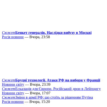
Сюжет
Бенкет генералів. Наслідки вибуху в Москві
Росія новини
— Вчора, 23:58
Сюжет
Брудні технології. Атаки РФ на вибори у Франції
Новини світу
— Вчора, 23:39
Сюжет
Ескалація для Європи. Російський дрон в Лейпцигу
Новини світу
— Вчора, 17:07
Сюжет
Зміни в армії РФ: що стоїть за рішенням Путіна
Росія новини
— Вчора, 15:20