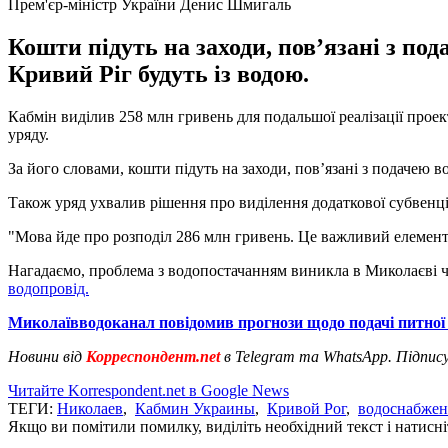
Прем'єр-міністр України Денис Шмигаль
Кошти підуть на заходи, повʼязані з по
Кривий Ріг будуть із водою.
Кабмін виділив 258 млн гривень для подальшої реалізації прое
уряду.
За його словами, кошти підуть на заходи, повʼязані з подачею в
Також уряд ухвалив рішення про виділення додаткової субвенції
"Мова йде про розподіл 286 млн гривень. Це важливий елемент 
Нагадаємо, проблема з водопостачанням виникла в Миколаєві чер
водопровід.
Миколаївводоканал повідомив прогнози щодо подачі питної 
Новини від
Корреспондент.net
в Telegram та WhatsApp. Підпис
Читайте Korrespondent.net в Google News
ТЕГИ:
Николаев
,
Кабмин Украины
,
Кривой Рог
,
водоснабжен
Якщо ви помітили помилку, виділіть необхідний текст і натисніт