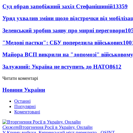
Суд обрав запобіжний захід Стефанішиній
13359
Уряд ухвалив зміни щодо відстрочки від мобілізац
Зеленський зробив заяву про мирні переговори
10
"Медові пастки": СБУ попередила військових
100
Майора ВСП викрили на "допомозі" військовому
Залужний: Україна не вступить до НАТО
8612
Читати коментарі
Новини України
Останні
Популярні
Коментовані
Сюжет
Вторгнення Росії в Україну. Онлайн
У Криму вибухи, Керченський міст перекрито - OSINT