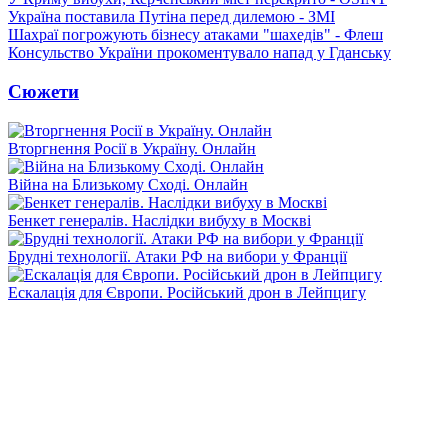
Україна поставила Путіна перед дилемою - ЗМІ
Шахраї погрожують бізнесу атаками "шахедів" - Флеш
Консульство України прокоментувало напад у Гданську
Сюжети
Вторгнення Росії в Україну. Онлайн
Війна на Близькому Сході. Онлайн
Бенкет генералів. Наслідки вибуху в Москві
Брудні технології. Атаки РФ на вибори у Франції
Ескалація для Європи. Російський дрон в Лейпцигу