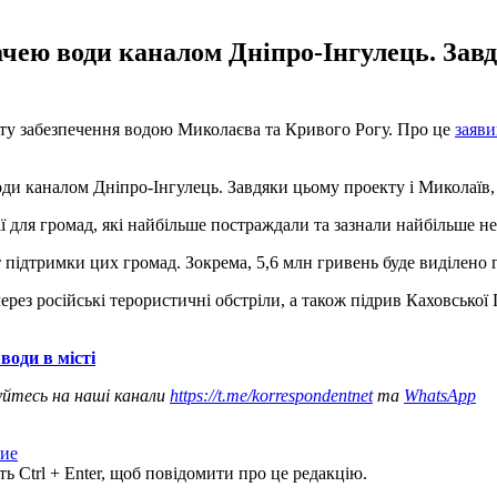
дачею води каналом Дніпро-Інгулець. Зав
кту забезпечення водою Миколаєва та Кривого Рогу. Про це
заяви
оди каналом Дніпро-Інгулець. Завдяки цьому проекту і Миколаїв, 
 для громад, які найбільше постраждали та зазнали найбільше не
підтримки цих громад. Зокрема, 5,6 млн гривень буде виділено г
ез російські терористичні обстріли, а також підрив Каховської 
води в місті
уйтесь на наші канали
https://t.me/korrespondentnet
та
WhatsApp
ие
ь Ctrl + Enter, щоб повідомити про це редакцію.