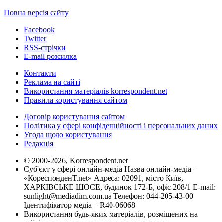
Повна версія сайту
Facebook
Twitter
RSS-стрічки
E-mail розсилка
Контакти
Реклама на сайті
Використання матеріалів korrespondent.net
Правила користування сайтом
Договір користування сайтом
Політика у сфері конфіденційності і персональних даних
Угода щодо користування
Редакція
© 2000-2026, Korrespondent.net
Суб'єкт у сфері онлайн-медіа Назва онлайн-медіа –
«КореспонденТ.net» Адреса: 02091, місто Київ,
ХАРКІВСЬКЕ ШОСЕ, будинок 172-Б, офіс 208/1 E-mail:
sunlight@mediadim.com.ua
Телефон: 044-205-43-00
Ідентифікатор медіа – R40-06068
Використання будь-яких матеріалів, розміщених на