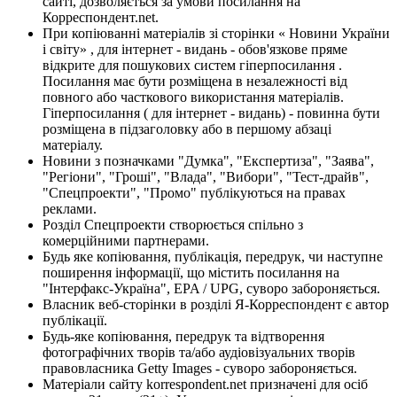
сайті, дозволяється за умови посилання на
Корреспондент.net.
При копіюванні матеріалів зі сторінки « Новини України
і світу» , для інтернет - видань - обов'язкове пряме
відкрите для пошукових систем гіперпосилання .
Посилання має бути розміщена в незалежності від
повного або часткового використання матеріалів.
Гіперпосилання ( для інтернет - видань) - повинна бути
розміщена в підзаголовку або в першому абзаці
матеріалу.
Новини з позначками "Думка", "Експертиза", "Заява",
"Регіони", "Гроші", "Влада", "Вибори", "Тест-драйв",
"Спецпроекти", "Промо" публікуються на правах
реклами.
Розділ Спецпроекти створюється спільно з
комерційними партнерами.
Будь яке копіювання, публікація, передрук, чи наступне
поширення інформації, що містить посилання на
"Інтерфакс-Україна", EPA / UPG, суворо забороняється.
Власник веб-сторінки в розділі Я-Корреспондент є автор
публікації.
Будь-яке копіювання, передрук та відтворення
фотографічних творів та/або аудіовізуальних творів
правовласника Getty Images - суворо забороняється.
Матеріали сайту korrespondent.net призначені для осіб