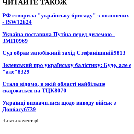
ЧИТАЙТЕ ТАКОЖ
РФ створила "українську бригаду" з полонених
- ISW
12624
Україна поставила Путіна перед дилемою -
ЗМІ
10969
Суд обрав запобіжний захід Стефанішиній
9813
Зеленський про українську балістику: Буде, але є
"але"
8329
Стало відомо, в якій області найбільше
скаржаться на ТЦК
8070
Українці визначилися щодо виводу військ з
Донбасу
6739
Читати коментарі