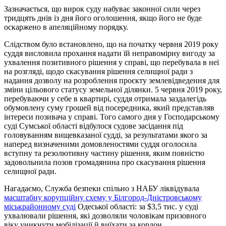
Зазначається, що вирок суду набуває законної сили через
тридцять днів із дня його оголошення, якщо його не буде
оскаржено в апеляційному порядку.
Слідством було встановлено, що на початку червня 2019 року
суддя висловила прохання надати їй неправомірну вигоду за
ухвалення позитивного рішення у справі, що перебувала в неї
на розгляді, щодо скасування рішення селищної ради з
надання дозволу на розроблення проєкту землевідведення для
зміни цільового статусу земельної ділянки. 5 червня 2019 року,
перебуваючи у себе в квартирі, суддя отримала заздалегідь
обумовлену суму грошей від посередника, який представляв
інтереси позивача у справі. Того самого дня у Господарському
суді Сумської області відбулося судове засідання під
головуванням вищевказаної судді, за результатами якого за
наперед визначеними домовленостями суддя оголосила
вступну та резолютивну частину рішення, яким повністю
задовольнила позов громадянина про скасування рішення
селищної ради.
Нагадаємо, Служба безпеки спільно з НАБУ ліквідувала
масштабну корупційну схему у Білгород-Дністровському
міськрайонному суді
Одеської області: за $3,5 тис. у суді
ухвалювали рішення, які дозволяли чоловікам призовного
віку уникнути мобілізації й виїхати за кордон.