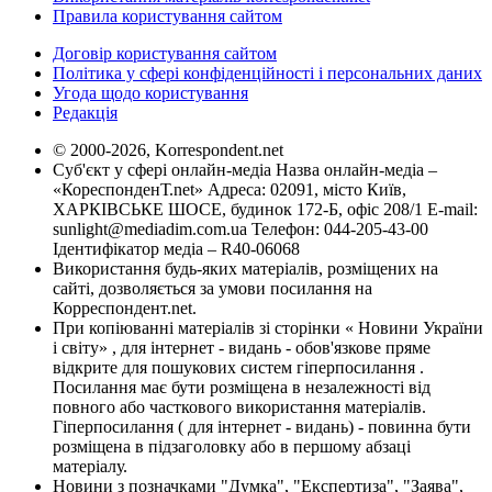
Правила користування сайтом
Договір користування сайтом
Політика у сфері конфіденційності і персональних даних
Угода щодо користування
Редакція
© 2000-2026, Korrespondent.net
Суб'єкт у сфері онлайн-медіа Назва онлайн-медіа –
«КореспонденТ.net» Адреса: 02091, місто Київ,
ХАРКІВСЬКЕ ШОСЕ, будинок 172-Б, офіс 208/1 E-mail:
sunlight@mediadim.com.ua
Телефон: 044-205-43-00
Ідентифікатор медіа – R40-06068
Використання будь-яких матеріалів, розміщених на
сайті, дозволяється за умови посилання на
Корреспондент.net.
При копіюванні матеріалів зі сторінки « Новини України
і світу» , для інтернет - видань - обов'язкове пряме
відкрите для пошукових систем гіперпосилання .
Посилання має бути розміщена в незалежності від
повного або часткового використання матеріалів.
Гіперпосилання ( для інтернет - видань) - повинна бути
розміщена в підзаголовку або в першому абзаці
матеріалу.
Новини з позначками "Думка", "Експертиза", "Заява",