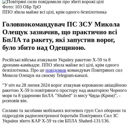
Фото: 103 ОБр ТрО
ППО збила майже всі цілі, крім одного безпілотника
Головнокомандувач ПС ЗСУ Микола
Олещук зазначив, що практично всі
БпЛА та ракету, які запустив ворог,
було збито над Одещиною.
Російські війська атакували Україну ракетою Х-59 та 8
дронами-камікадзе. ППО збила майже всі цілі, крім одного
безпілотника. Про це
повідомив
командувач Повітряних сил
Микола Олещук на своєму Telegram-каналі.
"У ніч на 28 липня 2024 ворог атакував керованою авіаційною
ракетою Х-59 із повітряного простору над акваторією Чорного
моря та 8 ударними БпЛА "Shahed" із мису Чауда (Крим)", -
розповів він.
Силами та засобами мобільних вогневих груп Сил оборони та
підрозділів радіоелектронної боротьби Повітряних Сил ЗС
України збито КАР Х-59 та сім БПЛА Shahed-131/136.