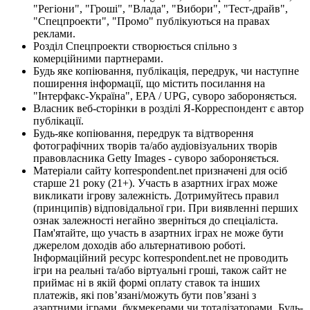
"Регіони", "Гроші", "Влада", "Вибори", "Тест-драйв",
"Спецпроекти", "Промо" публікуються на правах
реклами.
Розділ Спецпроекти створюється спільно з
комерційними партнерами.
Будь яке копіювання, публікація, передрук, чи наступне
поширення інформації, що містить посилання на
"Інтерфакс-Україна", EPA / UPG, суворо забороняється.
Власник веб-сторінки в розділі Я-Корреспондент є автор
публікації.
Будь-яке копіювання, передрук та відтворення
фотографічних творів та/або аудіовізуальних творів
правовласника Getty Images - суворо забороняється.
Матеріали сайту korrespondent.net призначені для осіб
старше 21 року (21+). Участь в азартних іграх може
викликати ігрову залежність. Дотримуйтесь правил
(принципів) відповідальної гри. При виявленні перших
ознак залежності негайно зверніться до спеціаліста.
Пам'ятайте, що участь в азартних іграх не може бути
джерелом доходів або альтернативою роботі.
Інформаційний ресурс korrespondent.net не проводить
ігри на реальні та/або віртуальні гроші, також сайт не
приймає ні в якій формі оплату ставок та інших
платежів, які пов’язані/можуть бути пов’язані з
азартними іграми, букмекерами чи тоталізаторами. Будь-