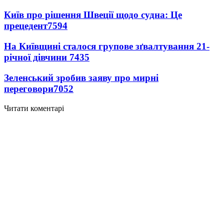
Київ про рішення Швеції щодо судна: Це
прецедент
7594
На Київщині сталося групове зґвалтування 21-
річної дівчини
7435
Зеленський зробив заяву про мирні
переговори
7052
Читати коментарі