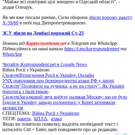
"Майже всі повітряні цілі знищено в Одеській області", -
додав Олещук.
Як ми вже писали раніше, Сили оборони
збили ворожу ракету
Х-59/69
в небі над Дніпропетровщиною.
ЗСУ збили на Донбасі ворожий Су-25
Новини від
Корреспондент.net
в Telegram та WhatsApp.
Підписуйтесь на наші канали
https://t.me/korrespondentnet
та
WhatsApp
Читайте Korrespondent.net в Google News
Війна Росії з Україною
Сюжет
Вторгнення Росії в Україну. Онлайн
УЧХ повідомив про безпрецедентні атаки РФ у липні
Сюжет
"Полювати на лучника, а не на стрілу". Як Україні
боротись з балістикою
Сюжет
Загадковий звук вибуху налякав Москву: що це було
Їздили в Україну заради полонених: у Кореї затримали
активістів
СПЕЦТЕМА:
Війна Росії з Україною
ТЕГИ:
ракета
,
БПЛА
,
атака
Якщо ви помітили помилку, виділіть необхідний текст і
натисніть Ctrl + Enter, щоб повідомити про це редакцію.