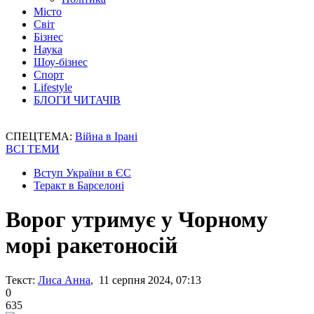
Місто
Світ
Бізнес
Наука
Шоу-бізнес
Спорт
Lifestyle
БЛОГИ ЧИТАЧІВ
СПЕЦТЕМА:
Війна в Ірані
ВСІ ТЕМИ
Вступ України в ЄС
Теракт в Барселоні
Ворог утримує у Чорному
морі ракетоносій
Текст:
Лиса Анна
, 11 серпня 2024, 07:13
0
635