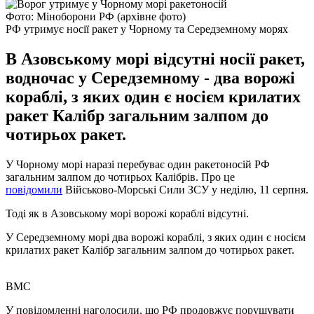
Фото: Міноборони РФ (архівне фото)
РФ утримує носії ракет у Чорному та Середземному морях
В Азовському морі відсутні носії ракет,
водночас у Середземному - два ворожі
кораблі, з яких один є носієм крилатих
ракет Калібр загальним залпом до
чотирьох ракет.
У Чорному морі наразі перебуває один ракетоносій РФ
загальним залпом до чотирьох Калібрів. Про це
повідомили
Військово-Морські Сили ЗСУ у неділю, 11 серпня.
Тоді як в Азовському морі ворожі кораблі відсутні.
У Середземному морі два ворожі кораблі, з яких один є носієм
крилатих ракет Калібр загальним залпом до чотирьох ракет.
ВМС
У повідомленні наголосили, що РФ продовжує порушувати