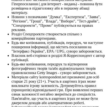
Гіперпосилання ( для інтернет - видань) - повинна бути
розміщена в підзаголовку або в першому абзаці
матеріалу.
Новини з позначками "Думка", "Експертиза", "Заява",
"Регіони", "Гроші", "Влада", "Вибори", "Тест-драйв",
"Спецпроекти", "Промо" публікуються на правах
реклами.
Розділ Спецпроекти створюється спільно з
комерційними партнерами.
Будь яке копіювання, публікація, передрук, чи наступне
поширення інформації, що містить посилання на
"Інтерфакс-Україна", EPA / UPG, суворо забороняється.
Власник веб-сторінки в розділі Я-Корреспондент є автор
публікації.
Будь-яке копіювання, передрук та відтворення
фотографічних творів та/або аудіовізуальних творів
правовласника Getty Images - суворо забороняється.
Матеріали сайту korrespondent.net призначені для осіб
старше 21 року (21+). Участь в азартних іграх може
викликати ігрову залежність. Дотримуйтесь правил
(принципів) відповідальної гри. При виявленні перших
ознак залежності негайно зверніться до спеціаліста.
Пам'ятайте, що участь в азартних іграх не може бути
джерелом доходів або альтернативою роботі.