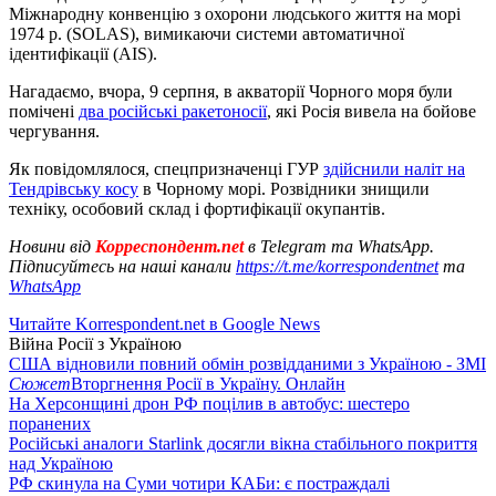
Міжнародну конвенцію з охорони людського життя на морі
1974 р. (SOLAS), вимикаючи системи автоматичної
ідентифікації (AIS).
Нагадаємо, вчора, 9 серпня, в акваторії Чорного моря були
помічені
два російські ракетоносії
, які Росія вивела на бойове
чергування.
Як повідомлялося, спецпризначенці ГУР
здійснили наліт на
Тендрівську косу
в Чорному морі. Розвідники знищили
техніку, особовий склад і фортифікації окупантів.
Новини від
Корреспондент.net
в Telegram та WhatsApp.
Підписуйтесь на наші канали
https://t.me/korrespondentnet
та
WhatsApp
Читайте Korrespondent.net в Google News
Війна Росії з Україною
США відновили повний обмін розвідданими з Україною - ЗМІ
Сюжет
Вторгнення Росії в Україну. Онлайн
На Херсонщині дрон РФ поцілив в автобус: шестеро
поранених
Російські аналоги Starlink досягли вікна стабільного покриття
над Україною
РФ скинула на Суми чотири КАБи: є постраждалі