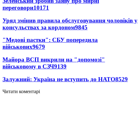
Зеленський зробив заяву про мирні
переговори
10171
Уряд змінив правила обслуговування чоловіків у
консульствах за кордоном
9845
"Медові пастки": СБУ попередила
військових
9679
Майора ВСП викрили на "допомозі"
військовому в СЗЧ
9139
Залужний: Україна не вступить до НАТО
8529
Читати коментарі