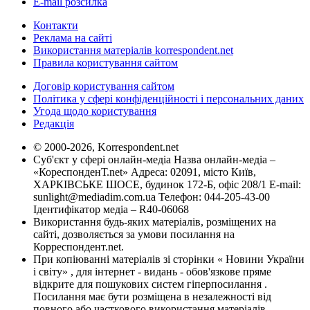
E-mail розсилка
Контакти
Реклама на сайті
Використання матеріалів korrespondent.net
Правила користування сайтом
Договір користування сайтом
Політика у сфері конфіденційності і персональних даних
Угода щодо користування
Редакція
© 2000-2026, Korrespondent.net
Суб'єкт у сфері онлайн-медіа Назва онлайн-медіа –
«КореспонденТ.net» Адреса: 02091, місто Київ,
ХАРКІВСЬКЕ ШОСЕ, будинок 172-Б, офіс 208/1 E-mail:
sunlight@mediadim.com.ua
Телефон: 044-205-43-00
Ідентифікатор медіа – R40-06068
Використання будь-яких матеріалів, розміщених на
сайті, дозволяється за умови посилання на
Корреспондент.net.
При копіюванні матеріалів зі сторінки « Новини України
і світу» , для інтернет - видань - обов'язкове пряме
відкрите для пошукових систем гіперпосилання .
Посилання має бути розміщена в незалежності від
повного або часткового використання матеріалів.