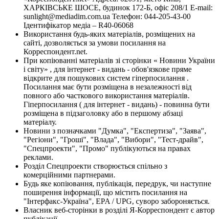
ХАРКІВСЬКЕ ШОСЕ, будинок 172-Б, офіс 208/1 E-mail:
sunlight@mediadim.com.ua
Телефон: 044-205-43-00
Ідентифікатор медіа – R40-06068
Використання будь-яких матеріалів, розміщених на
сайті, дозволяється за умови посилання на
Корреспондент.net.
При копіюванні матеріалів зі сторінки « Новини України
і світу» , для інтернет - видань - обов'язкове пряме
відкрите для пошукових систем гіперпосилання .
Посилання має бути розміщена в незалежності від
повного або часткового використання матеріалів.
Гіперпосилання ( для інтернет - видань) - повинна бути
розміщена в підзаголовку або в першому абзаці
матеріалу.
Новини з позначками "Думка", "Експертиза", "Заява",
"Регіони", "Гроші", "Влада", "Вибори", "Тест-драйв",
"Спецпроекти", "Промо" публікуються на правах
реклами.
Розділ Спецпроекти створюється спільно з
комерційними партнерами.
Будь яке копіювання, публікація, передрук, чи наступне
поширення інформації, що містить посилання на
"Інтерфакс-Україна", EPA / UPG, суворо забороняється.
Власник веб-сторінки в розділі Я-Корреспондент є автор
публікації.