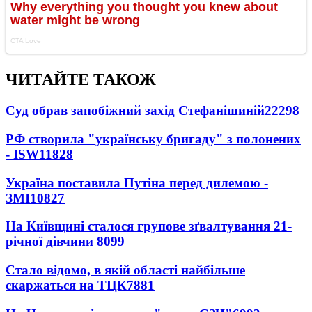
ЧИТАЙТЕ ТАКОЖ
Суд обрав запобіжний захід Стефанішиній
22298
РФ створила "українську бригаду" з полонених
- ISW
11828
Україна поставила Путіна перед дилемою -
ЗМІ
10827
На Київщині сталося групове зґвалтування 21-
річної дівчини
8099
Стало відомо, в якій області найбільше
скаржаться на ТЦК
7881