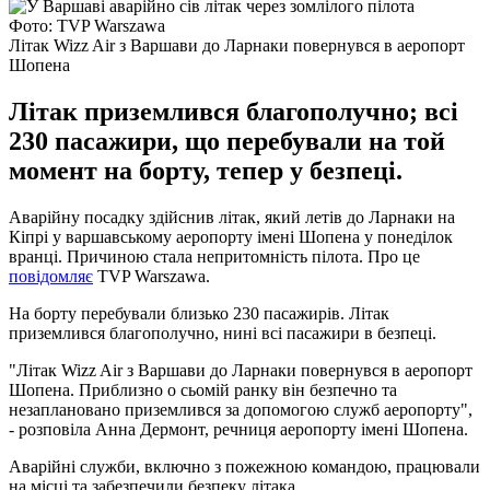
Фото: TVP Warszawa
Літак Wizz Air з Варшави до Ларнаки повернувся в аеропорт
Шопена
Літак приземлився благополучно; всі
230 пасажири, що перебували на той
момент на борту, тепер у безпеці.
Аварійну посадку здійснив літак, який летів до Ларнаки на
Кіпрі у варшавському аеропорту імені Шопена у понеділок
вранці. Причиною стала непритомність пілота. Про це
повідомляє
TVP Warszawa.
На борту перебували близько 230 пасажирів. Літак
приземлився благополучно, нині всі пасажири в безпеці.
"Літак Wizz Air з Варшави до Ларнаки повернувся в аеропорт
Шопена. Приблизно о сьомій ранку він безпечно та
незаплановано приземлився за допомогою служб аеропорту",
- розповіла Анна Дермонт, речниця аеропорту імені Шопена.
Аварійні служби, включно з пожежною командою, працювали
на місці та забезпечили безпеку літака.