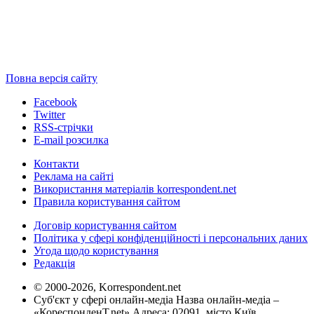
Повна версія сайту
Facebook
Twitter
RSS-стрічки
E-mail розсилка
Контакти
Реклама на сайті
Використання матеріалів korrespondent.net
Правила користування сайтом
Договір користування сайтом
Політика у сфері конфіденційності і персональних даних
Угода щодо користування
Редакція
© 2000-2026, Korrespondent.net
Суб'єкт у сфері онлайн-медіа Назва онлайн-медіа –
«КореспонденТ.net» Адреса: 02091, місто Київ,