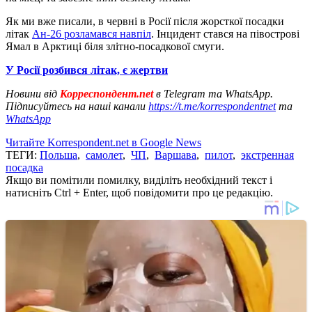
Як ми вже писали, в червні в Росії після жорсткої посадки
літак
Ан-26 розламався навпіл
. Інцидент стався на півострові
Ямал в Арктиці біля злітно-посадкової смуги.
У Росії розбився літак, є жертви
Новини від
Корреспондент.net
в Telegram та WhatsApp.
Підписуйтесь на наші канали
https://t.me/korrespondentnet
та
WhatsApp
Читайте Korrespondent.net в Google News
ТЕГИ:
Польша
,
самолет
,
ЧП
,
Варшава
,
пилот
,
экстренная
посадка
Якщо ви помітили помилку, виділіть необхідний текст і
натисніть Ctrl + Enter, щоб повідомити про це редакцію.