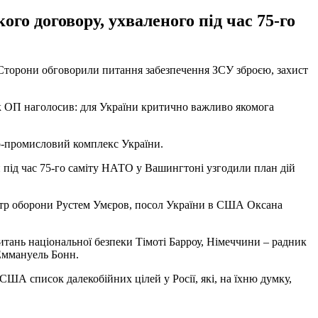
го договору, ухваленого під час 75-го
. Сторони обговорили питання забезпечення ЗСУ зброєю, захист
ик ОП наголосив: для України критично важливо якомога
но-промисловий комплекс України.
 під час 75-го саміту НАТО у Вашингтоні узгодили план дій
істр оборони Рустем Умєров, посол України в США Оксана
тань національної безпеки Тімоті Барроу, Німеччини – радник
Еммануель Бонн.
ША список далекобійних цілей у Росії, які, на їхню думку,