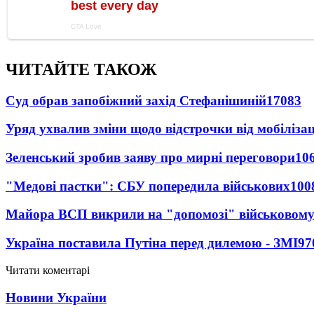
ЧИТАЙТЕ ТАКОЖ
Суд обрав запобіжний захід Стефанішиній
17083
Уряд ухвалив зміни щодо відстрочки від мобілізац
Зеленський зробив заяву про мирні переговори
10
"Медові пастки": СБУ попередила військових
100
Майора ВСП викрили на "допомозі" військовому
Україна поставила Путіна перед дилемою - ЗМІ
97
Читати коментарі
Новини України