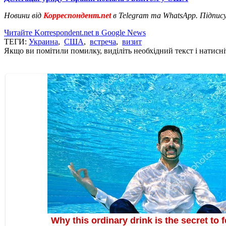
Новини від
Корреспондент.net
в Telegram та WhatsApp. Підпис
Читайте Korrespondent.net в Google News
ТЕГИ:
Украина
,
США
,
встреча
,
визит
Якщо ви помітили помилку, виділіть необхідний текст і натисніт