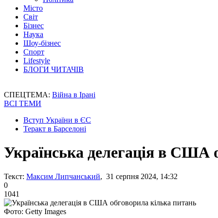
Місто
Світ
Бізнес
Наука
Шоу-бізнес
Спорт
Lifestyle
БЛОГИ ЧИТАЧІВ
СПЕЦТЕМА:
Війна в Ірані
ВСІ ТЕМИ
Вступ України в ЄС
Теракт в Барселоні
Українська делегація в США 
Текст:
Максим Липчанський
, 31 серпня 2024, 14:32
0
1041
Фото: Getty Images