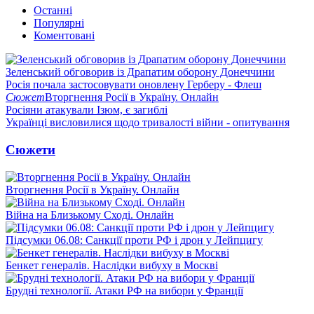
Останні
Популярні
Коментовані
Зеленський обговорив із Драпатим оборону Донеччини
Росія почала застосовувати оновлену Герберу - Флеш
Сюжет
Вторгнення Росії в Україну. Онлайн
Росіяни атакували Ізюм, є загиблі
Українці висловилися щодо тривалості війни - опитування
Сюжети
Вторгнення Росії в Україну. Онлайн
Війна на Близькому Сході. Онлайн
Підсумки 06.08: Санкції проти РФ і дрон у Лейпцигу
Бенкет генералів. Наслідки вибуху в Москві
Брудні технології. Атаки РФ на вибори у Франції