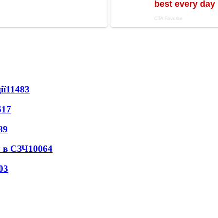
ії
11483
617
89
 в СЗЧ
10064
03