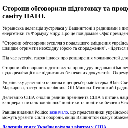
Сторони обговорили підготовку та проце
саміту НАТО.
Українська делегація зустрілася у Вашингтоні з радниками з 
енергетики та Формулу миру. Про це повідомляє Офіс президен
"Сторони обговорили зусилля з подальшого зміцнення українсь
швидше отримати необхідну зброю та спорядження", - йдеться 
Під час зустрічі також ішлося про розширення можливостей для
Сторони обговорили підготовку та процедуру подальшої імплем
щодо реалізації вже підписаних безпекових документів. Окрему
Українську делегацію очолила віцепремʼєр-міністерка Юлія Св
Маркарова, заступник керівника ОП Микола Точицький і радни
Делегацію США очолив радник президента США з питань націона
канцлера з питань зовнішньої політики та політики безпеки Є
Раніше видання Politico
зазначало
, що представники української
можуть уразити Сили оборони, якщо Вашингтон скасує обмежен
Делегація уряду України поїхала з візитом у США