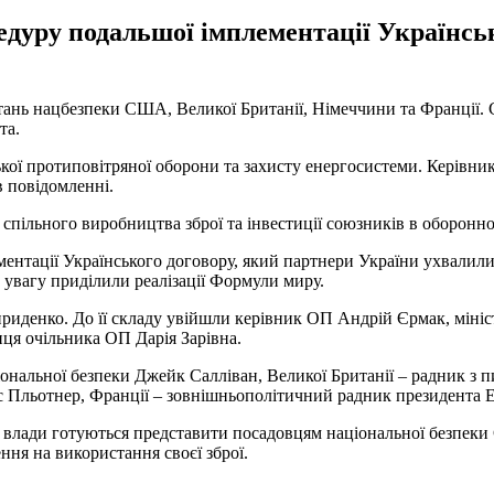
дуру подальшої імплементації Українсько
питань нацбезпеки США, Великої Британії, Німеччини та Франції
та.
кої протиповітряної оборони та захисту енергосистеми. Керівн
в повідомленні.
 спільного виробництва зброї та інвестиції союзників в оборон
ентації Українського договору, який партнери України ухвалили
 увагу приділили реалізації Формули миру.
ириденко. До її складу увійшли керівник ОП Андрій Єрмак, мін
ця очільника ОП Дарія Зарівна.
льної безпеки Джейк Салліван, Великої Британії – радник з пи
нс Пльотнер, Франції – зовнішньополітичний радник президента 
 влади готуються представити посадовцям національної безпеки С
ня на використання своєї зброї.