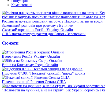
Популярні
Коментовані
Росіяни планують посилити "вільне полювання" на авто на Хе
Росіяни атакували рейсовий автобус у Нікополі: загинув водій
Зеленський розповів про розмову з Вучичем
Сюжет
Вторгнення Росії в Україну. Онлайн
США постачатимуть ракети для Patriot - Зеленський
Сюжети
Вторгнення Росії в Україну. Онлайн
Війна на Близькому Сході. Онлайн
Підсумки 07.08: "Пекельні" санкції і "парад" дронів
Пекельні санкції. Рішення Сената США
"Полювати на лучника, а не на стрілу". Як Україні боротись з 