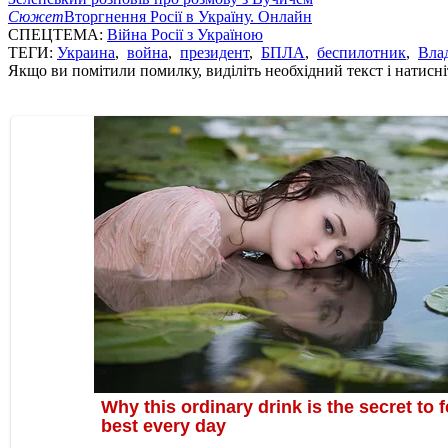
Сюжет
Вторгнення Росії в Україну. Онлайн
СПЕЦТЕМА:
Війна Росії з Україною
ТЕГИ:
Украина
,
война
,
президент
,
БПЛА
,
беспилотник
,
Вла
Якщо ви помітили помилку, виділіть необхідний текст і натисніт