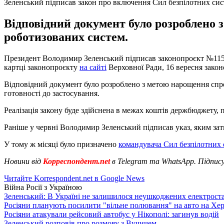
Зеленський підписав закон про включення Сил безпілотних сис
Відповідний документ було розроблено
роботизованих систем.
Президент Володимир Зеленський підписав законопроєкт №1150
картці законопроєкту
на сайті
Верховної Ради, 16 вересня закон
Відповідний документ було розроблено з метою нарощення спро
готовності до застосування.
Реалізація закону буде здійснена в межах коштів держбюджету,
Раніше у червні Володимир Зеленський підписав указ, яким за
У тому ж місяці було призначено
командувача Сил безпілотних
Новини від
Корреспондент.net
в Telegram та WhatsApp. Підпис
Читайте Korrespondent.net в Google News
Війна Росії з Україною
Зеленський: В Україні не залишилося неушкоджених електрост
Росіяни планують посилити "вільне полювання" на авто на Хе
Росіяни атакували рейсовий автобус у Нікополі: загинув водій
Зеленський розповів про розмову з Вучичем