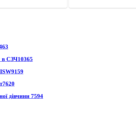
463
 в СЗЧ
10365
 ISW
9159
т
7620
ної дівчини
7594