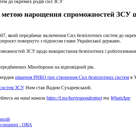
тем до окремих родів сил ЗСУ
 з метою нарощення спроможностей ЗСУ щ
7, який передбачає включення Сил безпілотних систем до окреми
опроєкт повернуто з підписом глави Української держави.
можностей ЗСУ щодо використання безпілотних і роботизованих 
 передбачених Міноборони на відповідний рік.
твердив
рішення РНБО про створення Сил безпілотних систем
в У
 систем ЗСУ
. Ним став Вадим Сухаревський.
уйтесь на наші канали
https://t.me/korrespondentnet
та
WhatsApp
анцій
рсонщині - ОВА