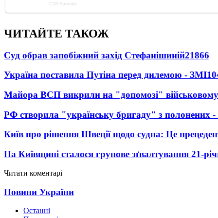
ЧИТАЙТЕ ТАКОЖ
Суд обрав запобіжний захід Стефанішиній
21866
Україна поставила Путіна перед дилемою - ЗМІ
10
Майора ВСП викрили на "допомозі" військовому
РФ створила "українську бригаду" з полонених -
Київ про рішення Швеції щодо судна: Це прецеден
На Київщині сталося групове зґвалтування 21-річ
Читати коментарі
Новини України
Останні