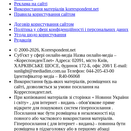
Реклама на сайті
Використання матеріалів korrespondent.net
Правила користування сайтом
Договір користування сайтом
Політика у сфері конфіденційності і персональних даних
Угода щодо користування
Редакція
© 2000-2026, Korrespondent.net
Суб'єкт у сфері онлайн-медіа Назва онлайн-медіа –
«КореспонденТ.net» Адреса: 02091, місто Київ,
ХАРКІВСЬКЕ ШОСЕ, будинок 172-Б, офіс 208/1 E-mail:
sunlight@mediadim.com.ua
Телефон: 044-205-43-00
Ідентифікатор медіа – R40-06068
Використання будь-яких матеріалів, розміщених на
сайті, дозволяється за умови посилання на
Корреспондент.net.
При копіюванні матеріалів зі сторінки « Новини України
і світу» , для інтернет - видань - обов'язкове пряме
відкрите для пошукових систем гіперпосилання .
Посилання має бути розміщена в незалежності від
повного або часткового використання матеріалів.
Гіперпосилання ( для інтернет - видань) - повинна бути
розміщена в підзаголовку або в першому абзаці