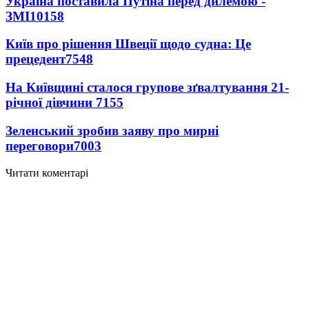
Україна поставила Путіна перед дилемою -
ЗМІ
10158
Київ про рішення Швеції щодо судна: Це
прецедент
7548
На Київщині сталося групове зґвалтування 21-
річної дівчини
7155
Зеленський зробив заяву про мирні
переговори
7003
Читати коментарі