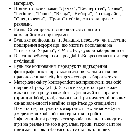
матеріалу.
Новини з позначками "Думка", "Експертиза", "Заява",
"Регіони", "Гроші", "Влада", "Вибори", "Тест-драйв",
"Спецпроекти", "Промо" публікуються на правах
реклами.
Розділ Спецпроекти створюється спільно з
комерційними партнерами.
Будь яке копіювання, публікація, передрук, чи наступне
поширення інформації, що містить посилання на
"Інтерфакс-Україна", EPA / UPG, суворо забороняється.
Власник веб-сторінки в розділі Я-Корреспондент є автор
публікації.
Будь-яке копіювання, передрук та відтворення
фотографічних творів та/або аудіовізуальних творів
правовласника Getty Images - суворо забороняється.
Матеріали сайту korrespondent.net призначені для осіб
старше 21 року (21+). Участь в азартних іграх може
викликати ігрову залежність. Дотримуйтесь правил
(принципів) відповідальної гри. При виявленні перших
ознак залежності негайно зверніться до спеціаліста.
Пам'ятайте, що участь в азартних іграх не може бути
джерелом доходів або альтернативою роботі.
Інформаційний ресурс korrespondent.net не проводить
ігри на реальні та/або віртуальні гроші, також сайт не
приймає ні в якій формі оплату ставок та інших