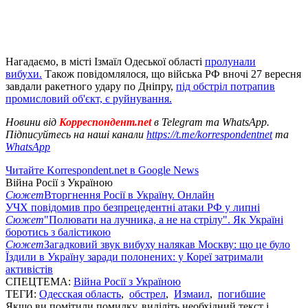
Нагадаємо, в місті Ізмаїл Одеської області
пролунали
вибухи.
Також повідомлялося, що війська РФ вночі 27 вересня
завдали ракетного удару по Дніпру,
під обстріл потрапив
промисловий об'єкт, є руйнування.
Новини від
Корреспондент.net
в Telegram та WhatsApp.
Підписуйтесь на наші канали
https://t.me/korrespondentnet
та
WhatsApp
Читайте Korrespondent.net в Google News
Війна Росії з Україною
Сюжет
Вторгнення Росії в Україну. Онлайн
УЧХ повідомив про безпрецедентні атаки РФ у липні
Сюжет
"Полювати на лучника, а не на стрілу". Як Україні
боротись з балістикою
Сюжет
Загадковий звук вибуху налякав Москву: що це було
Їздили в Україну заради полонених: у Кореї затримали
активістів
СПЕЦТЕМА:
Війна Росії з Україною
ТЕГИ:
Одесская область
,
обстрел
,
Измаил
,
погибшие
Якщо ви помітили помилку, виділіть необхідний текст і