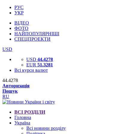
РУС
УКР
ВІДЕО
ФОТО
НАЙПОПУЛЯРНІШІ
СПЕЦПРОЕКТИ
USD
USD
44.4278
EUR
51.3281
Всі курси валют
44.4278
Авторизація
Пошук
RU
ВСІ РОЗДІЛИ
Головна
Україна
Всі новини розділу
Політика