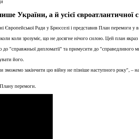
ди
ше України, а й усієї євроатлантичної с
 Європейської Ради у Брюсселі і представив План перемоги у вій
ли коли зрозуміє, що не досягне нічого силою. Цей план якраз п
ю до "справжньої дипломатії" та примусити до "справедливого м
увати його.
и зможемо закінчити цю війну не пізніше наступного року", – н
 Плану перемоги.