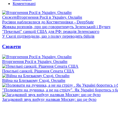
Коментовані
Сюжет
Вторгнення Росії в Україну. Онлайн
Росіяни наблизилися до Костянтинівки - DeepState
Жовква розповів, про що говоритимуть Зеленський і Вучич
"Пекельні" санкції США для РФ: реакція Зеленського
У Скелі підтвердили, що з полку переводять бійців
Сюжети
Вторгнення Росії в Україну. Онлайн
Пекельні санкції. Рішення Сената США
Війна на Близькому Сході. Онлайн
"Полювати на лучника, а не на стрілу". Як Україні боротись з 
Загадковий звук вибуху налякав Москву: що це було