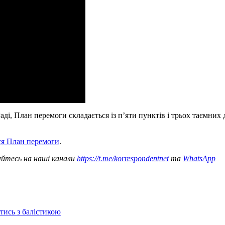
Раді, План перемоги складається із п’яти пунктів і трьох таємни
ся План перемоги
.
уйтесь на наші канали
https://t.me/korrespondentnet
та
WhatsApp
отись з балістикою