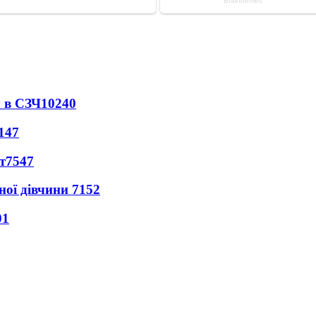
 в СЗЧ
10240
147
т
7547
ної дівчини
7152
01