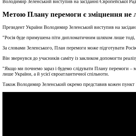
Володимир Зеленський виступив на засіданні Європейської Ра
Метою Плану перемоги є зміцнення не ли
Президент України Володимир Зеленський виступив на засіданні
"Росія буде примушена піти дипломатичним шляхом лише тоді, ко
За словами Зеленського, План перемоги може підготувати Росі
Він звернувся до учасників саміту із закликом допомогти реаліз
"Якщо ми почнемо зараз і будемо слідувати Плану перемоги – м
лише України, а й усієї євроатлантичної спільноти.
Також Володимир Зеленський окремо представив кожен пункт