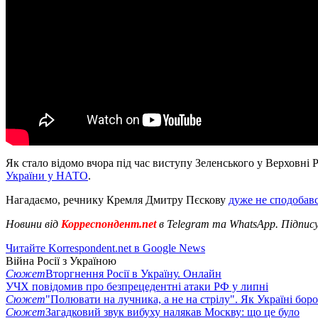
Як стало відомо вчора під час виступу Зеленського у Верховні 
України у НАТО
.
Нагадаємо, речнику Кремля Дмитру Пєскову
дуже не сподобав
Новини від
Корреспондент.net
в Telegram та WhatsApp. Підпис
Читайте Korrespondent.net в Google News
Війна Росії з Україною
Сюжет
Вторгнення Росії в Україну. Онлайн
УЧХ повідомив про безпрецедентні атаки РФ у липні
Сюжет
"Полювати на лучника, а не на стрілу". Як Україні бор
Сюжет
Загадковий звук вибуху налякав Москву: що це було