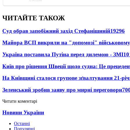
ЧИТАЙТЕ ТАКОЖ
Суд обрав запобіжний захід Стефанішиній
19296
Майора ВСП викрили на "допомозі" військовому
Україна поставила Путіна перед дилемою - ЗМІ
10
Київ про рішення Швеції щодо судна: Це прецеден
На Київщині сталося групове зґвалтування 21-річ
Зеленський зробив заяву про мирні переговори
70
Читати коментарі
Новини України
Останні
Популярні