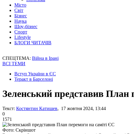
Місто
Світ
Бізнес
Наука
Шоу-бізнес
Спорт
Lifestyle
БЛОГИ ЧИТАЧІВ
СПЕЦТЕМА:
Війна в Ірані
ВСІ ТЕМИ
Вступ України в ЄС
Теракт в Барселоні
Зеленський представив План 
Текст:
Костянтин Катишев
, 17 жовтня 2024, 13:44
0
1571
Фото: Скріншот