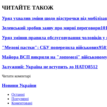
ЧИТАЙТЕ ТАКОЖ
Уряд ухвалив зміни щодо відстрочки від мобілізац
Зеленський зробив заяву про мирні переговори
10
Уряд змінив правила обслуговування чоловіків у
"Медові пастки": СБУ попередила військових
958
Майора ВСП викрили на "допомозі" військовому
Залужний: Україна не вступить до НАТО
8512
Читати коментарі
Новини України
Останні
Популярні
Коментовані