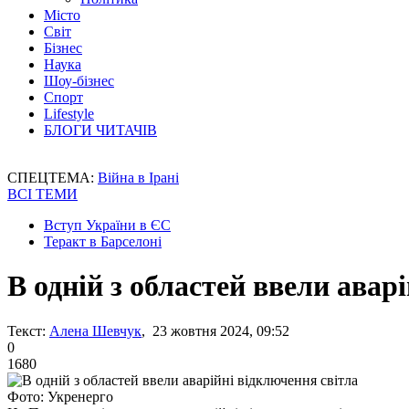
Місто
Світ
Бізнес
Наука
Шоу-бізнес
Спорт
Lifestyle
БЛОГИ ЧИТАЧІВ
СПЕЦТЕМА:
Війна в Ірані
ВСІ ТЕМИ
Вступ України в ЄС
Теракт в Барселоні
В одній з областей ввели авар
Текст:
Алена Шевчук
, 23 жовтня 2024, 09:52
0
1680
Фото: Укренерго