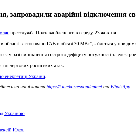
ня, запровадили аварійні відключення сві
мляє
пресслужба Полтаваобленерго в середу, 23 жовтня.
 області застосовано ГАВ в обсязі 30 МВт", - йдеться у повідомл
ься у разі виникнення гострого дефіциту потужності та електроен
 тлі чергових російських атак.
по енергетиці України
.
уйтесь на наші канали
https://t.me/korrespondentnet
та
WhatsApp
над Україною
лексій Юков