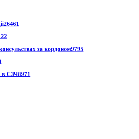
ії
26461
122
 консульствах за кордоном
9795
1
 в СЗЧ
8971