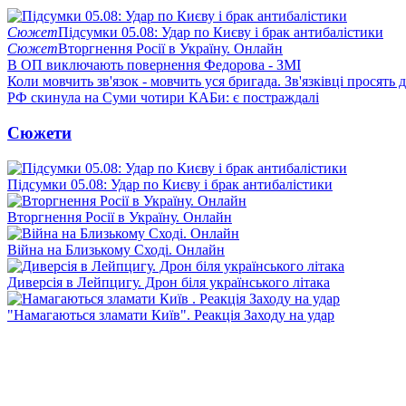
Сюжет
Підсумки 05.08: Удар по Києву і брак антибалістики
Сюжет
Вторгнення Росії в Україну. Онлайн
В ОП виключають повернення Федорова - ЗМІ
Коли мовчить зв'язок - мовчить уся бригада. Зв'язківці просять
РФ скинула на Суми чотири КАБи: є постраждалі
Сюжети
Підсумки 05.08: Удар по Києву і брак антибалістики
Вторгнення Росії в Україну. Онлайн
Війна на Близькому Сході. Онлайн
Диверсія в Лейпцигу. Дрон біля українського літака
"Намагаються зламати Київ". Реакція Заходу на удар