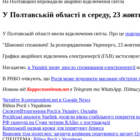
На Полтавщині впровадили аварійні відключення світла
У Полтавській області в середу, 23 жовт
У Полтавській області ввели відключення світла. Про це
повідо
"Шановні споживачі! За розпорядженням Укренерго, 23 жовтня в
Графіки аварійних відключень електроенергії (ГАВ) застосовуют
Нагадаємо,
в Україні знову зросло споживання електроенергії
на
В РНБО очікують, що
Росія може відновити масовані обстріли 
Новини від
Корреспондент.net
в Telegram та WhatsApp. Підпис
Читайте Korrespondent.net в Google News
Війна Росії з Україною
Сюжет
Вторгнення Росії в Україну. Онлайн
Російські аналоги Starlink досягли вікна стабільного покриття 
РФ скинула на Суми чотири КАБи: є постраждалі
Корецький назвав кроки для порятунку бізнеса
Вивозив тіла полеглих: загинув керівник пошукового загону О
СПЕЦТЕМА:
Війна Росії з Україною