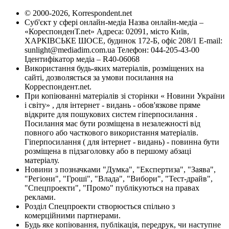
© 2000-2026, Korrespondent.net
Суб'єкт у сфері онлайн-медіа Назва онлайн-медіа –
«КореспонденТ.net» Адреса: 02091, місто Київ,
ХАРКІВСЬКЕ ШОСЕ, будинок 172-Б, офіс 208/1 E-mail:
sunlight@mediadim.com.ua
Телефон: 044-205-43-00
Ідентифікатор медіа – R40-06068
Використання будь-яких матеріалів, розміщених на
сайті, дозволяється за умови посилання на
Корреспондент.net.
При копіюванні матеріалів зі сторінки « Новини України
і світу» , для інтернет - видань - обов'язкове пряме
відкрите для пошукових систем гіперпосилання .
Посилання має бути розміщена в незалежності від
повного або часткового використання матеріалів.
Гіперпосилання ( для інтернет - видань) - повинна бути
розміщена в підзаголовку або в першому абзаці
матеріалу.
Новини з позначками "Думка", "Експертиза", "Заява",
"Регіони", "Гроші", "Влада", "Вибори", "Тест-драйв",
"Спецпроекти", "Промо" публікуються на правах
реклами.
Розділ Спецпроекти створюється спільно з
комерційними партнерами.
Будь яке копіювання, публікація, передрук, чи наступне