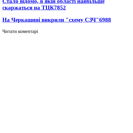
Стало відомо, в якій області найбільше
скаржаться на ТЦК
7852
На Черкащині викрили "схему СЗЧ"
6988
Читати коментарі