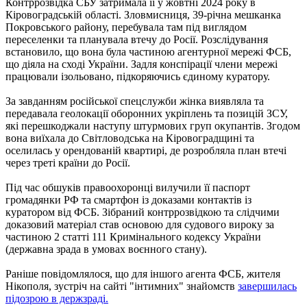
Контррозвідка СБУ затримала її у жовтні 2024 року в
Кіровоградській області. Зловмисниця, 39-річна мешканка
Покровського району, перебувала там під виглядом
переселенки та планувала втечу до Росії. Розслідування
встановило, що вона була частиною агентурної мережі ФСБ,
що діяла на сході України. Задля конспірації члени мережі
працювали ізольовано, підкоряючись єдиному куратору.
За завданням російської спецслужби жінка виявляла та
передавала геолокації оборонних укріплень та позицій ЗСУ,
які перешкоджали наступу штурмових груп окупантів. Згодом
вона виїхала до Світловодська на Кіровоградщині та
оселилась у орендованій квартирі, де розробляла план втечі
через треті країни до Росії.
Під час обшуків правоохоронці вилучили її паспорт
громадянки РФ та смартфон із доказами контактів із
куратором від ФСБ. Зібраний контррозвідкою та слідчими
доказовий матеріал став основою для судового вироку за
частиною 2 статті 111 Кримінального кодексу України
(державна зрада в умовах воєнного стану).
Раніше повідомлялося, що для іншого агента ФСБ, жителя
Нікополя, зустріч на сайті "інтимних" знайомств
завершилась
підозрою в держзраді.