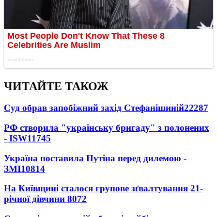
ЧИТАЙТЕ ТАКОЖ
Суд обрав запобіжний захід Стефанішиній
22287
РФ створила "українську бригаду" з полонених
- ISW
11745
Україна поставила Путіна перед дилемою -
ЗМІ
10814
На Київщині сталося групове зґвалтування 21-
річної дівчини
8072