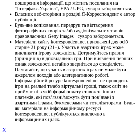
поширення інформації, що містить посилання на
"Інтерфакс-Україна", EPA / UPG, суворо забороняється.
Власник веб-сторінки в розділі Я-Корреспондент є автор
публікації.
Будь-яке копіювання, передрук та відтворення
фотографічних творів та/або аудіовізуальних творів
правовласника Getty Images - суворо забороняється.
Матеріали сайту korrespondent.net призначені для осіб
старше 21 року (21+). Участь в азартних іграх може
викликати ігрову залежність. Дотримуйтесь правил
(принципів) відповідальної гри. При виявленні перших
ознак залежності негайно зверніться до спеціаліста.
Пам'ятайте, що участь в азартних іграх не може бути
джерелом доходів або альтернативою роботі.
Інформаційний ресурс korrespondent.net не проводить
ігри на реальні та/або віртуальні гроші, також сайт не
приймає ні в якій формі оплату ставок та інших
платежів, які пов’язані/можуть бути пов’язані з
азартними іграми, букмекерами чи тоталізаторами. Будь-
які матеріали на інформаційному ресурсі
korrespondent.net публікуються виключно в
інформаційних цілях.
X