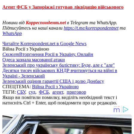
Агент ФСБ у Запоріжжі готував ліквідацію військового
Новини від
Корреспондент.net
в Telegram та WhatsApp.
Підписуйтесь на наші канали
https://t.me/korrespondentnet
та
WhatsApp
Читайте Korrespondent.net в Google News
Війна Росії з Україною
Сюжет
Вторгнення Росії в Україну. Онлайн
Одеса зазнала масованої атаки
Зеленський про українську балістику: Буде, але є "але"
Десятки тисяч військових КНДР вчитимуться на війні в
Україні - Зеленський
Зеленський оцінив гарантії США і долю Донбасу
СПЕЦТЕМА:
Війна Росії з Україною
ТЕГИ:
СБУ
,
суд
,
ФСБ
,
агент
,
приговор
Якщо ви помітили помилку, виділіть необхідний текст і
натисніть Ctrl + Enter, щоб повідомити про це редакцію.