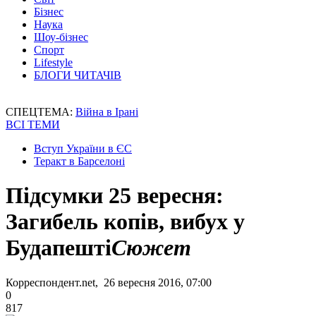
Бізнес
Наука
Шоу-бізнес
Спорт
Lifestyle
БЛОГИ ЧИТАЧІВ
СПЕЦТЕМА:
Війна в Ірані
ВСІ ТЕМИ
Вступ України в ЄС
Теракт в Барселоні
Підсумки 25 вересня:
Загибель копів, вибух у
Будапешті
Сюжет
Корреспондент.net, 26 вересня 2016, 07:00
0
817