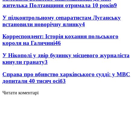
жителька Полтавщини отримала 10 років
9
У підконтрольному сепаратистам Луганську
встановили новорічну ялинку
4
Корреспондент: Історія кохання польського
короля на Галичині
4
6
У Нікополі у двір будинку місцевого журналіста
кинули гранату
3
Справа про вбивство харківського судді: у МВС
допитали 40 тисяч осіб
3
Читати коментарі