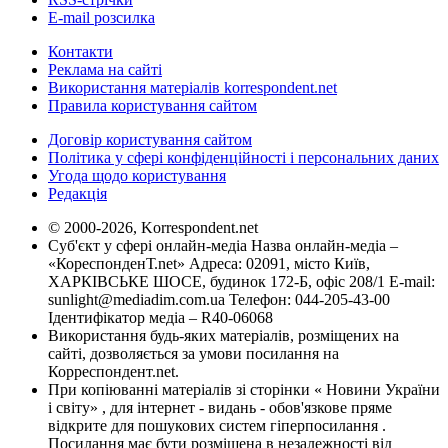
E-mail розсилка
Контакти
Реклама на сайті
Використання матеріалів korrespondent.net
Правила користування сайтом
Договір користування сайтом
Політика у сфері конфіденційності і персональних даних
Угода щодо користування
Редакція
© 2000-2026, Korrespondent.net
Суб'єкт у сфері онлайн-медіа Назва онлайн-медіа –
«КореспонденТ.net» Адреса: 02091, місто Київ,
ХАРКІВСЬКЕ ШОСЕ, будинок 172-Б, офіс 208/1 E-mail:
sunlight@mediadim.com.ua
Телефон: 044-205-43-00
Ідентифікатор медіа – R40-06068
Використання будь-яких матеріалів, розміщених на
сайті, дозволяється за умови посилання на
Корреспондент.net.
При копіюванні матеріалів зі сторінки « Новини України
і світу» , для інтернет - видань - обов'язкове пряме
відкрите для пошукових систем гіперпосилання .
Посилання має бути розміщена в незалежності від