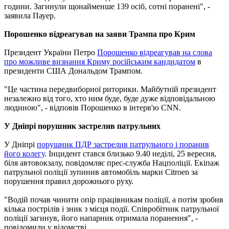
години. Загинули щонайменше 139 осіб, сотні поранені", -
заявила Пауер.
Порошенко відреагував на заяви Трампа про Крим
Президент України Петро
Порошенко відреагував на слова
про можливе визнання Криму російським кандидатом
в
президенти США Дональдом Трампом.
"Це частина передвиборної риторики. Майбутній президент
незалежно від того, хто ним буде, буде дуже відповідальною
людиною", - відповів Порошенко в інтерв'ю CNN.
У Дніпрі порушник застрелив патрульних
У Дніпрі
порушник ПДР застрелив патрульного і поранив
його колегу
. Інцидент стався близько 9.40 неділі, 25 вересня,
біля автовокзалу, повідомляє прес-служба Нацполіції. Екіпаж
патрульної поліції зупинив автомобіль марки Citroen за
порушення правил дорожнього руху.
"Водій почав чинити опір працівникам поліції, а потім зробив
кілька пострілів і зник з місця події. Співробітник патрульної
поліції загинув, його напарник отримала поранення", -
повідомили у відомстві.