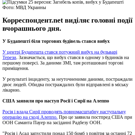
Фото: МВД Украины
Корреспондент.net виділяє головні події
вчорашнього дня.
У Будапешті біля торгових будівель стався вибух
У центрі Будапешта стався потужний вибух на бульварі
Терези
. Зазначається, що вибух стався в одному з будинків на
першому поверсі. За даними ЗМІ, там розташовані торгові
приміщення.
У результаті інциденту, за неуточненими даними, постраждали
двоє людей. Обидва постраждалих були відправлені в міську
лікарню.
США заявили про наступ Росії і Сирії на Алеппо
Росія і влада Сирії проводять повномасштабну наступальну
операцію на сході Алеппо.
Про це заявила постпред США при
ООН Саманта Пауер на засіданні Радбезу ООН.
"Росія і Асад запустили понад 150 бомб з повітря за останні 72