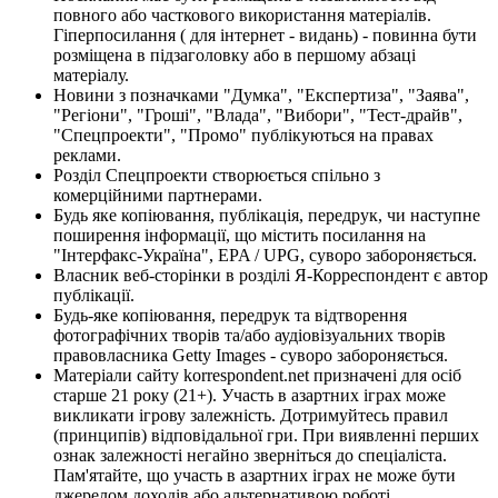
повного або часткового використання матеріалів.
Гіперпосилання ( для інтернет - видань) - повинна бути
розміщена в підзаголовку або в першому абзаці
матеріалу.
Новини з позначками "Думка", "Експертиза", "Заява",
"Регіони", "Гроші", "Влада", "Вибори", "Тест-драйв",
"Спецпроекти", "Промо" публікуються на правах
реклами.
Розділ Спецпроекти створюється спільно з
комерційними партнерами.
Будь яке копіювання, публікація, передрук, чи наступне
поширення інформації, що містить посилання на
"Інтерфакс-Україна", EPA / UPG, суворо забороняється.
Власник веб-сторінки в розділі Я-Корреспондент є автор
публікації.
Будь-яке копіювання, передрук та відтворення
фотографічних творів та/або аудіовізуальних творів
правовласника Getty Images - суворо забороняється.
Матеріали сайту korrespondent.net призначені для осіб
старше 21 року (21+). Участь в азартних іграх може
викликати ігрову залежність. Дотримуйтесь правил
(принципів) відповідальної гри. При виявленні перших
ознак залежності негайно зверніться до спеціаліста.
Пам'ятайте, що участь в азартних іграх не може бути
джерелом доходів або альтернативою роботі.