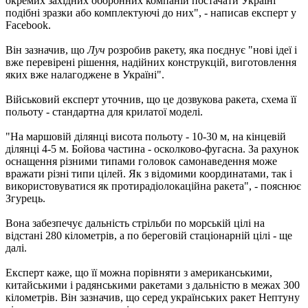
окремих західних оборонних компаній постачати Україні
подібні зразки або комплектуючі до них", - написав експерт у
Facebook.
Він зазначив, що
Луч
розробив ракету, яка поєднує "нові ідеї і
вже перевірені рішення, надійних конструкцій, виготовлення
яких вже налагоджене в Україні".
Військовий експерт уточнив, що це дозвукова ракета, схема її
польоту - стандартна для крилатої моделі.
"На маршовій ділянці висота польоту - 10-30 м, на кінцевій
ділянці 4-5 м. Бойова частина - осколково-фугасна. За рахунок
оснащення різними типами головок самонаведення може
вражати різні типи цілей. Як з відомими координатами, так і
використовуватися як протирадіолокаційна ракета", - пояснює
Згурець.
Вона забезпечує дальність стрільби по морській цілі на
відстані 280 кілометрів, а по береговій стаціонарній цілі - ще
далі.
Експерт каже, що її можна порівняти з американськими,
китайськими і радянськими ракетами з дальністю в межах 300
кілометрів. Він зазначив, що серед українських ракет Нептуну