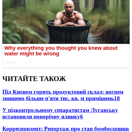
ЧИТАЙТЕ ТАКОЖ
Під Києвом горить продуктовий склад: вогнем
знищено більше п'яти тис. кв. м приміщень
18
У підконтрольному сепаратистам Луганську
встановили новорічну ялинку
6
Корреспондент: Репортаж про стан бомбосховищ