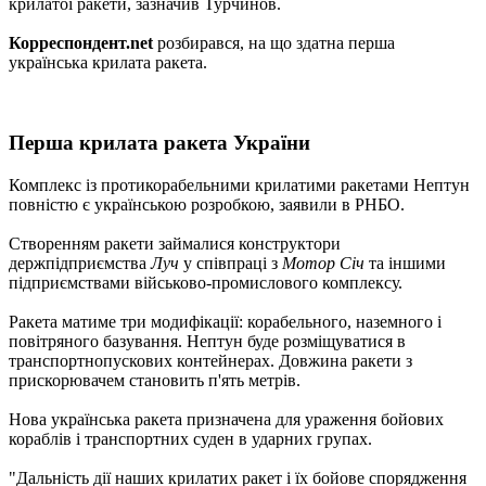
крилатої ракети, зазначив Турчинов.
Корреспондент.net
розбирався, на що здатна перша
українська крилата ракета.
Перша крилата ракета України
Комплекс із протикорабельними крилатими ракетами Нептун
повністю є українською розробкою, заявили в РНБО.
Створенням ракети займалися конструктори
держпідприємства
Луч
у співпраці з
Мотор Січ
та іншими
підприємствами військово-промислового комплексу.
Ракета матиме три модифікації: корабельного, наземного і
повітряного базування. Нептун буде розміщуватися в
транспортнопускових контейнерах. Довжина ракети з
прискорювачем становить п'ять метрів.
Нова українська ракета призначена для ураження бойових
кораблів і транспортних суден в ударних групах.
"Дальність дії наших крилатих ракет і їх бойове спорядження