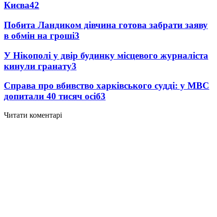
Києва
4
2
Побита Ландиком дівчина готова забрати заяву
в обмін на гроші
3
У Нікополі у двір будинку місцевого журналіста
кинули гранату
3
Справа про вбивство харківського судді: у МВС
допитали 40 тисяч осіб
3
Читати коментарі