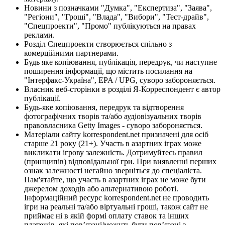
Новини з позначками "Думка", "Експертиза", "Заява",
"Регіони", "Гроші", "Влада", "Вибори", "Тест-драйв",
"Спецпроекти", "Промо" публікуються на правах
реклами.
Розділ Спецпроекти створюється спільно з
комерційними партнерами.
Будь яке копіювання, публікація, передрук, чи наступне
поширення інформації, що містить посилання на
"Інтерфакс-Україна", EPA / UPG, суворо забороняється.
Власник веб-сторінки в розділі Я-Корреспондент є автор
публікації.
Будь-яке копіювання, передрук та відтворення
фотографічних творів та/або аудіовізуальних творів
правовласника Getty Images - суворо забороняється.
Матеріали сайту korrespondent.net призначені для осіб
старше 21 року (21+). Участь в азартних іграх може
викликати ігрову залежність. Дотримуйтесь правил
(принципів) відповідальної гри. При виявленні перших
ознак залежності негайно зверніться до спеціаліста.
Пам'ятайте, що участь в азартних іграх не може бути
джерелом доходів або альтернативою роботі.
Інформаційний ресурс korrespondent.net не проводить
ігри на реальні та/або віртуальні гроші, також сайт не
приймає ні в якій формі оплату ставок та інших
платежів, які пов’язані/можуть бути пов’язані з