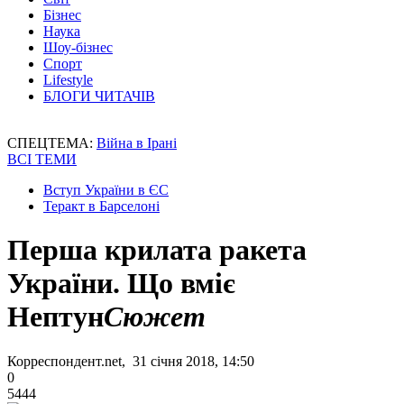
Бізнес
Наука
Шоу-бізнес
Спорт
Lifestyle
БЛОГИ ЧИТАЧІВ
СПЕЦТЕМА:
Війна в Ірані
ВСІ ТЕМИ
Вступ України в ЄС
Теракт в Барселоні
Перша крилата ракета
України. Що вміє
Нептун
Сюжет
Корреспондент.net, 31 січня 2018, 14:50
0
5444