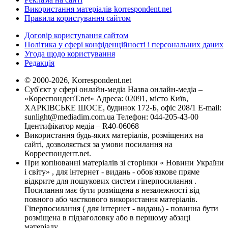
Використання матеріалів korrespondent.net
Правила користування сайтом
Договір користування сайтом
Політика у сфері конфіденційності і персональних даних
Угода щодо користування
Редакція
© 2000-2026, Korrespondent.net
Суб'єкт у сфері онлайн-медіа Назва онлайн-медіа –
«КореспонденТ.net» Адреса: 02091, місто Київ,
ХАРКІВСЬКЕ ШОСЕ, будинок 172-Б, офіс 208/1 E-mail:
sunlight@mediadim.com.ua
Телефон: 044-205-43-00
Ідентифікатор медіа – R40-06068
Використання будь-яких матеріалів, розміщених на
сайті, дозволяється за умови посилання на
Корреспондент.net.
При копіюванні матеріалів зі сторінки « Новини України
і світу» , для інтернет - видань - обов'язкове пряме
відкрите для пошукових систем гіперпосилання .
Посилання має бути розміщена в незалежності від
повного або часткового використання матеріалів.
Гіперпосилання ( для інтернет - видань) - повинна бути
розміщена в підзаголовку або в першому абзаці
матеріалу.