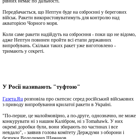
рівних немає по дальності.
Передбачається, що Нептун буде на озброєнні у берегових
військ. Ракети використовуватимуть для контролю над
акваторією Чорного моря.
Коли саме ракети надійдуть на озброєння - поки що не відомо,
адже Нептун повинен пройти всі етапи державних
випробувань. Скільки таких ракет уже виготовлено -
тримають у секреті.
У Росії називають "туфтою"
Газета.Ru
розповіла про скепсис серед російський військових
з приводу випробування крилатої ракети в Україні.
"По-перше, це малоймовірно, а по-друге, однозначно, не може
конкурувати ні з нашим Калібром, ні з Tomahawk. У них
окремі доробки були, вони збирають по частинах і все
невдало", - заявив голова комітету Держдуми з оборони і
безпеки Володимир Шаманов.