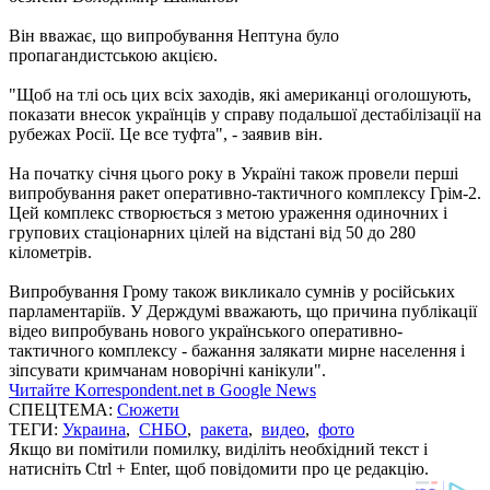
Він вважає, що випробування Нептуна було
пропагандистською акцією.
"Щоб на тлі ось цих всіх заходів, які американці оголошують,
показати внесок українців у справу подальшої дестабілізації на
рубежах Росії. Це все туфта", - заявив він.
На початку січня цього року в Україні також провели перші
випробування ракет оперативно-тактичного комплексу Грім-2.
Цей комплекс створюється з метою ураження одиночних і
групових стаціонарних цілей на відстані від 50 до 280
кілометрів.
Випробування Грому також викликало сумнів у російських
парламентаріїв. У Держдумі вважають, що причина публікації
відео випробувань нового українського оперативно-
тактичного комплексу - бажання залякати мирне населення і
зіпсувати кримчанам новорічні канікули".
Читайте Korrespondent.net в Google News
СПЕЦТЕМА:
Сюжети
ТЕГИ:
Украина
,
СНБО
,
ракета
,
видео
,
фото
Якщо ви помітили помилку, виділіть необхідний текст і
натисніть Ctrl + Enter, щоб повідомити про це редакцію.