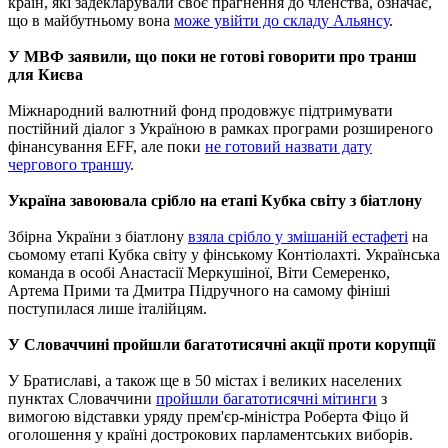
країн, які задекларували своє прагнення до членства, означає,
що в майбутньому вона
може увійти до складу Альянсу
.
У МВФ заявили, що поки не готові говорити про транш
для Києва
Міжнародний валютний фонд продовжує підтримувати
постійний діалог з Україною в рамках програми розширеного
фінансування EFF, але поки
не готовий назвати дату
чергового траншу
.
Україна завоювала срібло на етапі Кубка світу з біатлону
Збірна України з біатлону
взяла срібло у змішаній естафеті
на
сьомому етапі Кубка світу у фінському Контіолахті. Українська
команда в особі Анастасії Меркушіної, Віти Семеренко,
Артема Прими та Дмитра Підручного на самому фініші
поступилася лише італійцям.
У Словаччині пройшли багатотисячні акції проти корупції
У Братиславі, а також ще в 50 містах і великих населених
пунктах Словаччини
пройшли багатотисячні мітинги
з
вимогою відставки уряду прем'єр-міністра Роберта Фіцо й
оголошення у країні дострокових парламентських виборів.