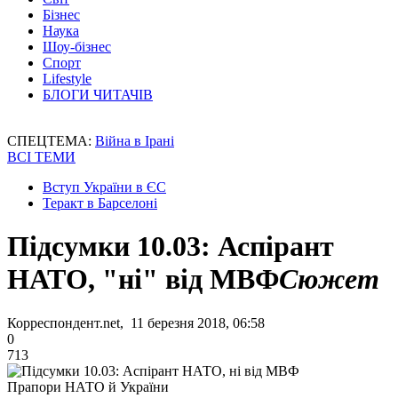
Бізнес
Наука
Шоу-бізнес
Спорт
Lifestyle
БЛОГИ ЧИТАЧІВ
СПЕЦТЕМА:
Війна в Ірані
ВСІ ТЕМИ
Вступ України в ЄС
Теракт в Барселоні
Підсумки 10.03: Аспірант
НАТО, "ні" від МВФ
Сюжет
Корреспондент.net, 11 березня 2018, 06:58
0
713
Прапори НАТО й України