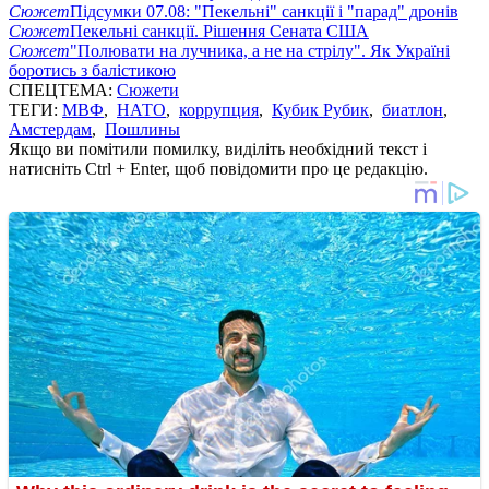
Сюжет
Підсумки 07.08: "Пекельні" санкції і "парад" дронів
Сюжет
Пекельні санкції. Рішення Сената США
Сюжет
"Полювати на лучника, а не на стрілу". Як Україні
боротись з балістикою
СПЕЦТЕМА:
Сюжети
ТЕГИ:
МВФ
,
НАТО
,
коррупция
,
Кубик Рубик
,
биатлон
,
Амстердам
,
Пошлины
Якщо ви помітили помилку, виділіть необхідний текст і
натисніть Ctrl + Enter, щоб повідомити про це редакцію.