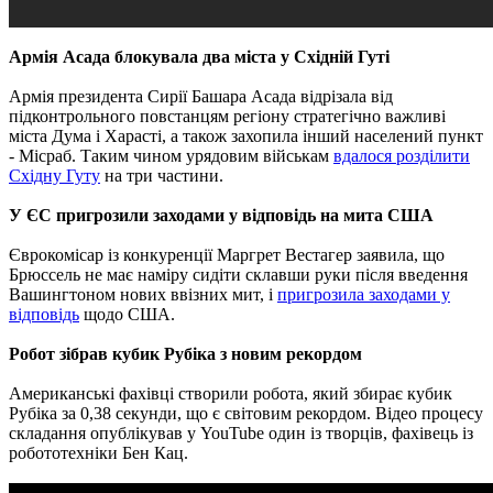
Армія Асада блокувала два міста у Східній Гуті
Армія президента Сирії Башара Асада відрізала від
підконтрольного повстанцям регіону стратегічно важливі
міста Дума і Харасті, а також захопила інший населений пункт
- Місраб. Таким чином урядовим військам
вдалося розділити
Східну Гуту
на три частини.
У ЄС пригрозили заходами у відповідь на мита США
Єврокомісар із конкуренції Маргрет Вестагер заявила, що
Брюссель не має наміру сидіти склавши руки після введення
Вашингтоном нових ввізних мит, і
пригрозила заходами у
відповідь
щодо США.
Робот зібрав кубик Рубіка з новим рекордом
Американські фахівці створили робота, який збирає кубик
Рубіка за 0,38 секунди, що є світовим рекордом. Відео процесу
складання опублікував у YouTube один із творців, фахівець із
робототехніки Бен Кац.