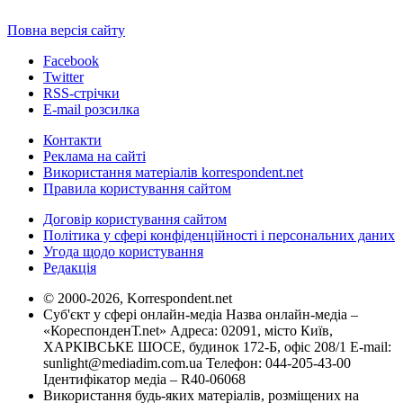
Повна версія сайту
Facebook
Twitter
RSS-стрічки
E-mail розсилка
Контакти
Реклама на сайті
Використання матеріалів korrespondent.net
Правила користування сайтом
Договір користування сайтом
Політика у сфері конфіденційності і персональних даних
Угода щодо користування
Редакція
© 2000-2026, Korrespondent.net
Суб'єкт у сфері онлайн-медіа Назва онлайн-медіа –
«КореспонденТ.net» Адреса: 02091, місто Київ,
ХАРКІВСЬКЕ ШОСЕ, будинок 172-Б, офіс 208/1 E-mail:
sunlight@mediadim.com.ua
Телефон: 044-205-43-00
Ідентифікатор медіа – R40-06068
Використання будь-яких матеріалів, розміщених на