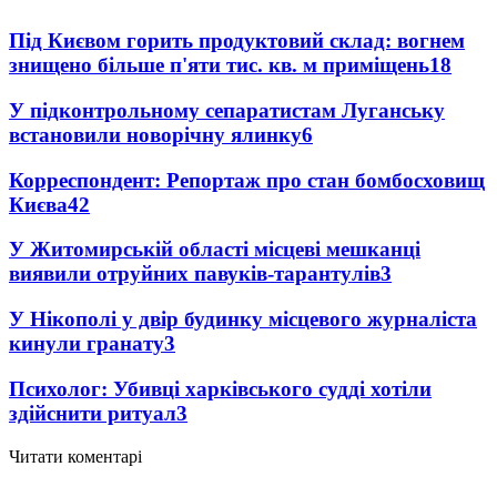
Під Києвом горить продуктовий склад: вогнем
знищено більше п'яти тис. кв. м приміщень
18
У підконтрольному сепаратистам Луганську
встановили новорічну ялинку
6
Корреспондент: Репортаж про стан бомбосховищ
Києва
4
2
У Житомирській області місцеві мешканці
виявили отруйних павуків-тарантулів
3
У Нікополі у двір будинку місцевого журналіста
кинули гранату
3
Психолог: Убивці харківського судді хотіли
здійснити ритуал
3
Читати коментарі