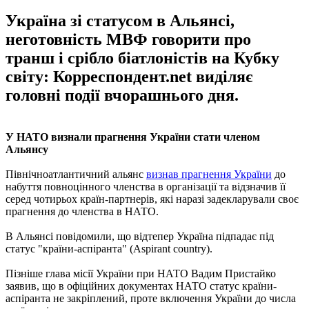
Україна зі статусом в Альянсі,
неготовність МВФ говорити про
транш і срібло біатлоністів на Кубку
світу: Корреспондент.net виділяє
головні події вчорашнього дня.
У НАТО визнали прагнення України стати членом
Альянсу
Північноатлантичний альянс
визнав прагнення України
до
набуття повноцінного членства в організації та відзначив її
серед чотирьох країн-партнерів, які наразі задекларували своє
прагнення до членства в НАТО.
В Альянсі повідомили, що відтепер Україна підпадає під
статус "країни-аспіранта" (Aspirant country).
Пізніше глава місії України при НАТО Вадим Пристайко
заявив, що в офіційних документах НАТО статус країни-
аспіранта не закріплений, проте включення України до числа