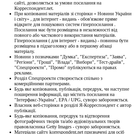
сайті, дозволяється за умови посилання на
Корреспондент.net.
При копіюванні матеріалів зі сторінки « Новини України
і світу» , для інтернет - видань - обов'язкове пряме
відкрите для пошукових систем гіперпосилання .
Посилання має бути розміщена в незалежності від
повного або часткового використання матеріалів.
Гіперпосилання ( для інтернет - видань) - повинна бути
розміщена в підзаголовку або в першому абзаці
матеріалу.
Новини з позначками "Думка", "Експертиза", "Заява",
"Регіони", "Гроші", "Влада", "Вибори", "Тест-драйв",
"Спецпроекти", "Промо" публікуються на правах
реклами.
Розділ Спецпроекти створюється спільно з
комерційними партнерами.
Будь яке копіювання, публікація, передрук, чи наступне
поширення інформації, що містить посилання на
"Інтерфакс-Україна", EPA / UPG, суворо забороняється.
Власник веб-сторінки в розділі Я-Корреспондент є автор
публікації.
Будь-яке копіювання, передрук та відтворення
фотографічних творів та/або аудіовізуальних творів
правовласника Getty Images - суворо забороняється.
Матеріали сайту korrespondent.net призначені для осіб