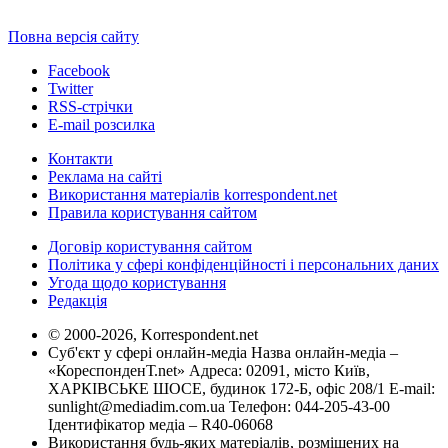
Повна версія сайту
Facebook
Twitter
RSS-стрічки
E-mail розсилка
Контакти
Реклама на сайті
Використання матеріалів korrespondent.net
Правила користування сайтом
Договір користування сайтом
Політика у сфері конфіденційності і персональних даних
Угода щодо користування
Редакція
© 2000-2026, Korrespondent.net
Суб'єкт у сфері онлайн-медіа Назва онлайн-медіа –
«КореспонденТ.net» Адреса: 02091, місто Київ,
ХАРКІВСЬКЕ ШОСЕ, будинок 172-Б, офіс 208/1 E-mail:
sunlight@mediadim.com.ua
Телефон: 044-205-43-00
Ідентифікатор медіа – R40-06068
Використання будь-яких матеріалів, розміщених на