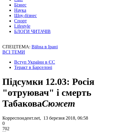
Бізнес
Наука
Шоу-бізнес
Спорт
Lifestyle
БЛОГИ ЧИТАЧІВ
СПЕЦТЕМА:
Війна в Ірані
ВСІ ТЕМИ
Вступ України в ЄС
Теракт в Барселоні
Підсумки 12.03: Росія
"отруювач" і смерть
Табакова
Сюжет
Корреспондент.net, 13 березня 2018, 06:58
0
702