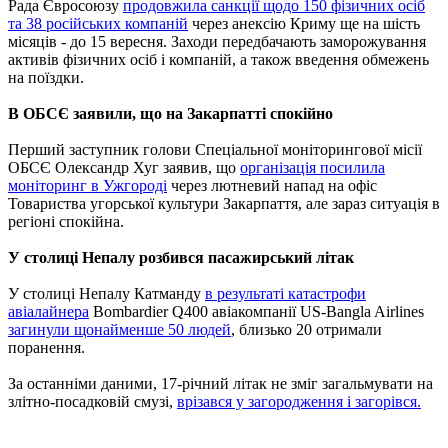
Рада Євросоюзу
продовжила санкції щодо 150 фізичних осіб
та 38 російських компаній
через анексію Криму ще на шість
місяців - до 15 вересня. Заходи передбачають заморожування
активів фізичних осіб і компаній, а також введення обмежень
на поїздки.
В ОБСЄ заявили, що на Закарпатті спокійно
Перший заступник голови Спеціальної моніторингової місії
ОБСЄ Олександр Хуг заявив, що
організація посилила
моніторинг в Ужгороді
через лютневий напад на офіс
Товариства угорської культури Закарпаття, але зараз ситуація в
регіоні спокійна.
У столиці Непалу розбився пасажирський літак
У столиці Непалу Катманду
в результаті катастрофи
авіалайнера
Bombardier Q400 авіакомпанії US-Bangla Airlines
загинули щонайменше 50 людей
, близько 20 отримали
поранення.
За останніми даними, 17-річний літак не зміг загальмувати на
злітно-посадковій смузі,
врізався у загородження і загорівся.