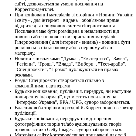
сайті, дозволяється за умови посилання на
Корреспондент.net.
При копіюванні матеріалів зі сторінки « Новини України
і світу» , для інтернет - видань - обов'язкове пряме
відкрите для пошукових систем гіперпосилання .
Посилання має бути розміщена в незалежності від
повного або часткового використання матеріалів.
Гіперпосилання ( для інтернет - видань) - повинна бути
розміщена в підзаголовку або в першому абзаці
матеріалу.
Новини з позначками "Думка", "Експертиза", "Заява",
"Регіони", "Гроші", "Влада", "Вибори", "Тест-драйв",
"Спецпроекти", "Промо" публікуються на правах
реклами.
Розділ Спецпроекти створюється спільно з
комерційними партнерами.
Будь яке копіювання, публікація, передрук, чи наступне
поширення інформації, що містить посилання на
"Інтерфакс-Україна", EPA / UPG, суворо забороняється.
Власник веб-сторінки в розділі Я-Корреспондент є автор
публікації.
Будь-яке копіювання, передрук та відтворення
фотографічних творів та/або аудіовізуальних творів
правовласника Getty Images - суворо забороняється.
Матеріали сайту korrespondent.net призначені для осіб