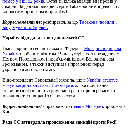
помер у віці 82 років
. Останні кілька місяців він провів у
лікарні. За даними лікарів, серце Табакова не впоралося із
запальним процесом в організмі.
Корреспондент.net
розбирався, за що
Табакова любили і
засуджували в Україні.
Україну відвідала глава дипломатії ЄС
Глава європейської дипломатії Федеріка
Могеріні відвідала
Україну
з робочим візитом. Вона зустрілася з президентом
Петром Порошенком і прем'єр-міністром Володимиром
Гройсманом, а також виступила з промовою перед
українськими студентами.
Віце-президент Єврокомісії заявила, що
в Україні стартує
комунікаційна кампанія Йдемо разом
, яка покликана
підвищити обізнаність громадян країни про переваги та
можливості співпраці з Євросоюзом.
Корреспондент.net
зібрав важливі
заяви Могеріні
, зроблені в
Києві.
Рада ЄС затвердила продовження санкцій проти Росії