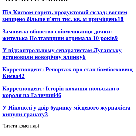
Під Києвом горить продуктовий склад: вогнем
знищено більше п'яти тис. кв. м приміщень
18
Замовила вбивство співмешканця дочки:
жителька Полтавщини отримала 10 років
9
У підконтрольному сепаратистам Луганську
встановили новорічну ялинку
6
Корреспондент: Репортаж про стан бомбосховищ
Києва
4
2
Корреспондент: Історія кохання польського
короля на Галичині
4
6
У Нікополі у двір будинку місцевого журналіста
кинули гранату
3
Читати коментарі