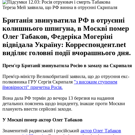
Тереза Мей заявила, що РФ винна в отруєнні Скрипаля
Британія звинуватила РФ в отруєнні
колишнього шпигуна, в Москві помер
Олег Табаков, Федеріка Могеріні
відвідала Україну: Корреспондент.net
виділяє головні події вчорашнього дня.
Прем'єр Британії звинуватила Росію в замаху на Скрипаля
Прем'єр-міністр Великобританії заявила, що до отруєння екс-
полковника ГРУ Сергія Скрипаля
"з високим ступенем
ймовірності" причетна Росія.
Вона дала РФ термін до вечора 13 березня на надання
детальних пояснень щодо інциденту, інакше проти Москви
планують ввести серйозні заходи.
У Москві помер актор Олег Табаков
Знаменитий радянський і російський
актор Олег Табаков