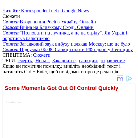
Читайте Korrespondent.net в Google News
Сюжети
Сюжет
Вторгнення Росії в Україну. Онлайн
Сюжет
Війна на Близькому Сході. Онлайн
Сюжет
"Полювати на лучника, а не на стрілу". Як Україні
боротись з балістикою
Сюжет
Загадковий звук вибуху налякав Москву: що це було
Сюжет
Підсумки 06.08: Санкції проти РФ і дрон у Лейпцигу
СПЕЦТЕМА:
Сюжети
ТЕГИ:
смерть
,
Непал
,
Закарпатье
,
санкции
,
отравление
Якщо ви помітили помилку, виділіть необхідний текст і
натисніть Ctrl + Enter, щоб повідомити про це редакцію.