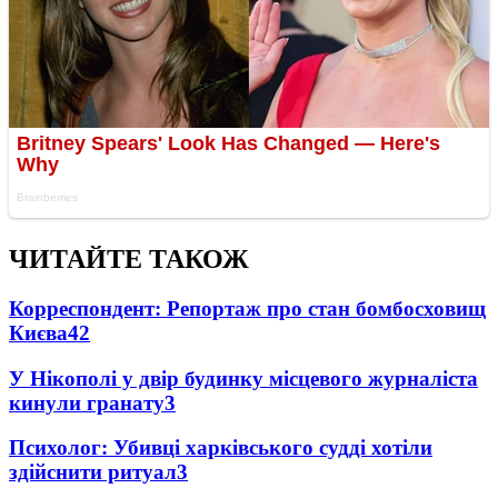
ЧИТАЙТЕ ТАКОЖ
Корреспондент: Репортаж про стан бомбосховищ
Києва
4
2
У Нікополі у двір будинку місцевого журналіста
кинули гранату
3
Психолог: Убивці харківського судді хотіли
здійснити ритуал
3