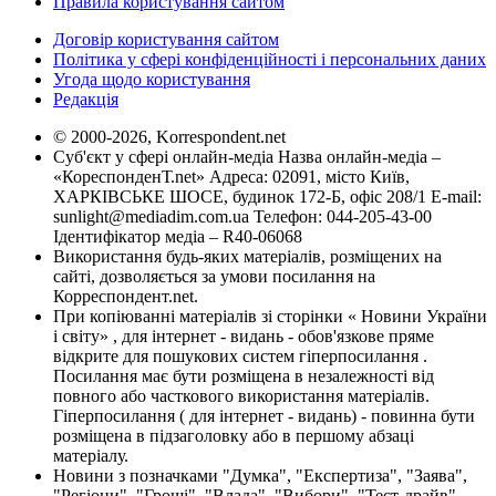
Правила користування сайтом
Договір користування сайтом
Політика у сфері конфіденційності і персональних даних
Угода щодо користування
Редакція
© 2000-2026, Korrespondent.net
Суб'єкт у сфері онлайн-медіа Назва онлайн-медіа –
«КореспонденТ.net» Адреса: 02091, місто Київ,
ХАРКІВСЬКЕ ШОСЕ, будинок 172-Б, офіс 208/1 E-mail:
sunlight@mediadim.com.ua
Телефон: 044-205-43-00
Ідентифікатор медіа – R40-06068
Використання будь-яких матеріалів, розміщених на
сайті, дозволяється за умови посилання на
Корреспондент.net.
При копіюванні матеріалів зі сторінки « Новини України
і світу» , для інтернет - видань - обов'язкове пряме
відкрите для пошукових систем гіперпосилання .
Посилання має бути розміщена в незалежності від
повного або часткового використання матеріалів.
Гіперпосилання ( для інтернет - видань) - повинна бути
розміщена в підзаголовку або в першому абзаці
матеріалу.
Новини з позначками "Думка", "Експертиза", "Заява",
"Регіони", "Гроші", "Влада", "Вибори", "Тест-драйв",