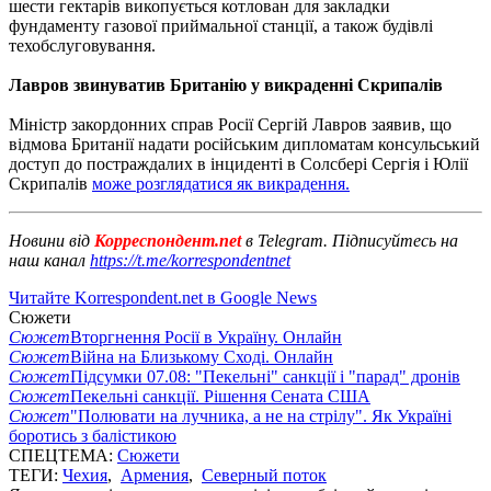
шести гектарів викопується котлован для закладки
фундаменту газової приймальної станції, а також будівлі
техобслуговування.
Лавров звинуватив Британію у викраденні Скрипалів
Міністр закордонних справ Росії Сергій Лавров заявив, що
відмова Британії надати російським дипломатам консульський
доступ до постраждалих в інциденті в Солсбері Сергія і Юлії
Скрипалів
може розглядатися як викрадення.
Новини від
Корреспондент.net
в Telegram. Підписуйтесь на
наш канал
https://t.me/korrespondentnet
Читайте Korrespondent.net в Google News
Сюжети
Сюжет
Вторгнення Росії в Україну. Онлайн
Сюжет
Війна на Близькому Сході. Онлайн
Сюжет
Підсумки 07.08: "Пекельні" санкції і "парад" дронів
Сюжет
Пекельні санкції. Рішення Сената США
Сюжет
"Полювати на лучника, а не на стрілу". Як Україні
боротись з балістикою
СПЕЦТЕМА:
Сюжети
ТЕГИ:
Чехия
,
Армения
,
Северный поток