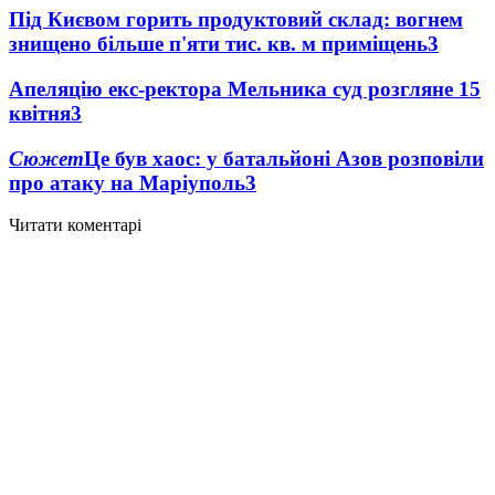
Під Києвом горить продуктовий склад: вогнем
знищено більше п'яти тис. кв. м приміщень
3
Апеляцію екс-ректора Мельника суд розгляне 15
квітня
3
Сюжет
Це був хаос: у батальйоні Азов розповіли
про атаку на Маріуполь
3
Читати коментарі