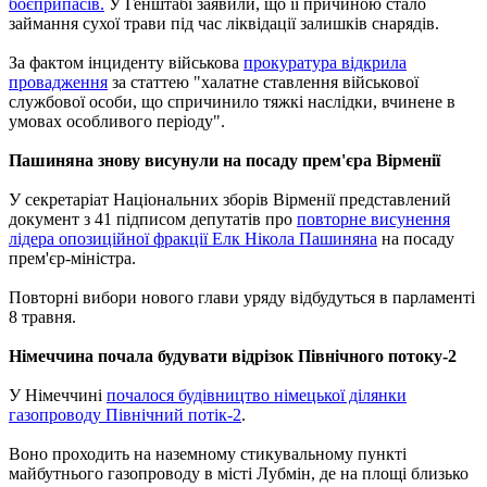
боєприпасів.
У Генштабі заявили, що її причиною стало
займання сухої трави під час ліквідації залишків снарядів.
За фактом інциденту військова
прокуратура відкрила
провадження
за статтею "халатне ставлення військової
службової особи, що спричинило тяжкі наслідки, вчинене в
умовах особливого періоду".
Пашиняна знову висунули на посаду прем'єра Вірменії
У секретаріат Національних зборів Вірменії представлений
документ з 41 підписом депутатів про
повторне висунення
лідера опозиційної фракції Елк Нікола Пашиняна
на посаду
прем'єр-міністра.
Повторні вибори нового глави уряду відбудуться в парламенті
8 травня.
Німеччина почала будувати відрізок Північного потоку-2
У Німеччині
почалося будівництво німецької ділянки
газопроводу Північний потік-2
.
Воно проходить на наземному стикувальному пункті
майбутнього газопроводу в місті Лубмін, де на площі близько