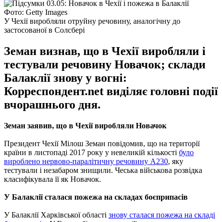
Фото: Getty Images
У Чехії виробляли отруйну речовину, аналогічну до
застосованої в Солсбері
Земан визнав, що в Чехії виробляли і
тестували речовину Новачок; склади
Балаклії знову у вогні:
Корреспондент.net виділяє головні події
вчорашнього дня.
Земан заявив, що в Чехії виробляли Новачок
Президент Чехії Мілош Земан повідомив, що на території
країни в листопаді 2017 року у невеликій кількості
було
вироблено нервово-паралітичну речовину А230
, яку
тестували і незабаром знищили. Чеська військова розвідка
класифікувала її як Новачок.
У Балаклії сталася пожежа на складах боєприпасів
У Балаклії Харківської області
знову сталася пожежа на складі