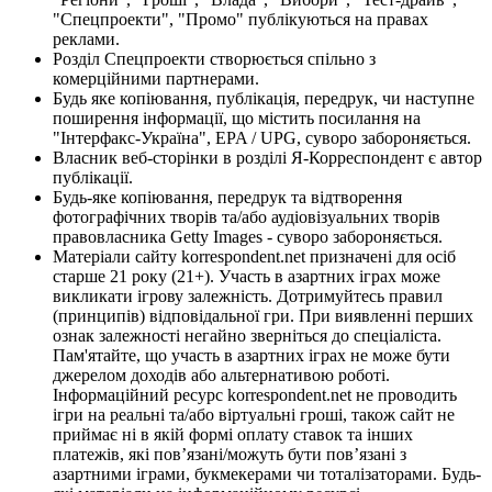
"Спецпроекти", "Промо" публікуються на правах
реклами.
Розділ Спецпроекти створюється спільно з
комерційними партнерами.
Будь яке копіювання, публікація, передрук, чи наступне
поширення інформації, що містить посилання на
"Інтерфакс-Україна", EPA / UPG, суворо забороняється.
Власник веб-сторінки в розділі Я-Корреспондент є автор
публікації.
Будь-яке копіювання, передрук та відтворення
фотографічних творів та/або аудіовізуальних творів
правовласника Getty Images - суворо забороняється.
Матеріали сайту korrespondent.net призначені для осіб
старше 21 року (21+). Участь в азартних іграх може
викликати ігрову залежність. Дотримуйтесь правил
(принципів) відповідальної гри. При виявленні перших
ознак залежності негайно зверніться до спеціаліста.
Пам'ятайте, що участь в азартних іграх не може бути
джерелом доходів або альтернативою роботі.
Інформаційний ресурс korrespondent.net не проводить
ігри на реальні та/або віртуальні гроші, також сайт не
приймає ні в якій формі оплату ставок та інших
платежів, які пов’язані/можуть бути пов’язані з
азартними іграми, букмекерами чи тоталізаторами. Будь-