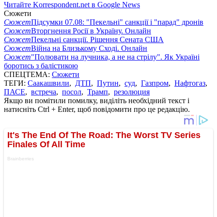
Читайте Korrespondent.net в Google News
Сюжети
Сюжет
Підсумки 07.08: "Пекельні" санкції і "парад" дронів
Сюжет
Вторгнення Росії в Україну. Онлайн
Сюжет
Пекельні санкції. Рішення Сената США
Сюжет
Війна на Близькому Сході. Онлайн
Сюжет
"Полювати на лучника, а не на стрілу". Як Україні
боротись з балістикою
СПЕЦТЕМА:
Сюжети
ТЕГИ:
Саакашвили
,
ДТП
,
Путин
,
суд
,
Газпром
,
Нафтогаз
,
ПАСЕ
,
встреча
,
посол
,
Трамп
,
резолюция
Якщо ви помітили помилку, виділіть необхідний текст і
натисніть Ctrl + Enter, щоб повідомити про це редакцію.