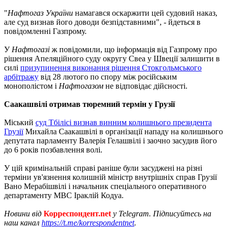
"
Нафтогаз України
намагався оскаржити цей судовий наказ,
але суд визнав його доводи безпідставними", - йдеться в
повідомленні Газпрому.
У
Нафтогазі
ж повідомили, що інформація від Газпрому про
рішення Апеляційного суду округу Свеа у Швеції залишити в
силі
призупинення виконання рішення Стокгольмського
арбітражу
від 28 лютого по спору між російським
монополістом і
Нафтогазом
не відповідає дійсності.
Саакашвілі отримав тюремний термін у Грузії
Міський
суд Тбілісі визнав винним колишнього президента
Грузії
Михайла Саакашвілі в організації нападу на колишнього
депутата парламенту Валерія Гелашвілі і заочно засудив його
до 6 років позбавлення волі.
У цій кримінальній справі раніше були засуджені на різні
терміни ув'язнення колишній міністр внутрішніх справ Грузії
Вано Мерабішвілі і начальник спеціального оперативного
департаменту МВС Іраклій Кодуа.
Новини від
Корреспондент.net
у Telegram. Підписуйтесь на
наш канал
https://t.me/korrespondentnet
.