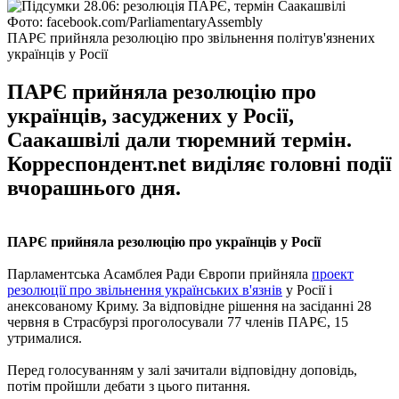
Фото: facebook.com/ParliamentaryAssembly
ПАРЄ прийняла резолюцію про звільнення політув'язнених
українців у Росії
ПАРЄ прийняла резолюцію про
українців, засуджених у Росії,
Саакашвілі дали тюремний термін.
Корреспондент.net виділяє головні події
вчорашнього дня.
ПАРЄ прийняла резолюцію про українців у Росії
Парламентська Асамблея Ради Європи прийняла
проект
резолюції про звільнення українських в'язнів
у Росії і
анексованому Криму. За відповідне рішення на засіданні 28
червня в Страсбурзі проголосували 77 членів ПАРЄ, 15
утрималися.
Перед голосуванням у залі зачитали відповідну доповідь,
потім пройшли дебати з цього питання.