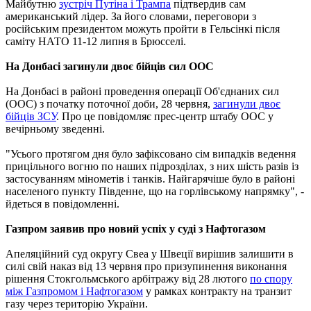
Майбутню
зустріч Путіна і Трампа
підтвердив сам
американський лідер. За його словами, переговори з
російським президентом можуть пройти в Гельсінкі після
саміту НАТО 11-12 липня в Брюсселі.
На Донбасі загинули двоє бійців сил ООС
На Донбасі в районі проведення операції Об'єднаних сил
(ООС) з початку поточної доби, 28 червня,
загинули двоє
бійців ЗСУ
. Про це повідомляє прес-центр штабу ООС у
вечірньому зведенні.
"Усього протягом дня було зафіксовано сім випадків ведення
прицільного вогню по наших підрозділах, з них шість разів із
застосуванням мінометів і танків. Найгарячіше було в районі
населеного пункту Південне, що на горлівському напрямку", -
йдеться в повідомленні.
Газпром заявив про новий успіх у суді з Нафтогазом
Апеляційний суд округу Свеа у Швеції вирішив залишити в
силі свій наказ від 13 червня про призупинення виконання
рішення Стокгольмського арбітражу від 28 лютого
по спору
між Газпромом і Нафтогазом
у рамках контракту на транзит
газу через територію України.