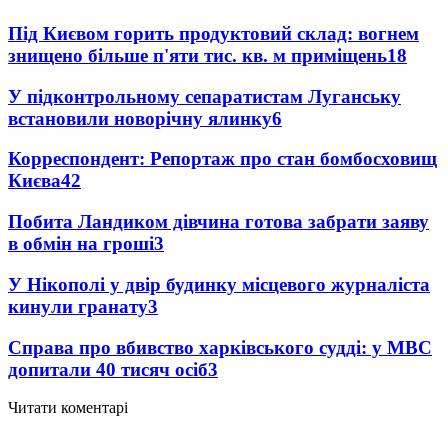
Під Києвом горить продуктовий склад: вогнем
знищено більше п'яти тис. кв. м приміщень
18
У підконтрольному сепаратистам Луганську
встановили новорічну ялинку
6
Корреспондент: Репортаж про стан бомбосховищ
Києва
4
2
Побита Ландиком дівчина готова забрати заяву
в обмін на гроші
3
У Нікополі у двір будинку місцевого журналіста
кинули гранату
3
Справа про вбивство харківського судді: у МВС
допитали 40 тисяч осіб
3
Читати коментарі