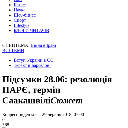
Бізнес
Наука
Шоу-бізнес
Спорт
Lifestyle
БЛОГИ ЧИТАЧІВ
СПЕЦТЕМА:
Війна в Ірані
ВСІ ТЕМИ
Вступ України в ЄС
Теракт в Барселоні
Підсумки 28.06: резолюція
ПАРЄ, термін
Саакашвілі
Сюжет
Корреспондент.net, 29 червня 2018, 07:00
0
568