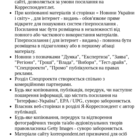
сайті, дозволяється за умови посилання на
Корреспондент.net.
При копіюванні матеріалів зі сторінки « Новини України
і світу» , для інтернет - видань - обов'язкове пряме
відкрите для пошукових систем гіперпосилання .
Посилання має бути розміщена в незалежності від
повного або часткового використання матеріалів.
Гіперпосилання ( для інтернет - видань) - повинна бути
розміщена в підзаголовку або в першому абзаці
матеріалу.
Новини з позначками "Думка", "Експертиза", "Заява",
"Регіони", "Гроші", "Влада", "Вибори", "Тест-драйв",
"Спецпроекти", "Промо" публікуються на правах
реклами.
Розділ Спецпроекти створюється спільно з
комерційними партнерами.
Будь яке копіювання, публікація, передрук, чи наступне
поширення інформації, що містить посилання на
"Інтерфакс-Україна", EPA / UPG, суворо забороняється.
Власник веб-сторінки в розділі Я-Корреспондент є автор
публікації.
Будь-яке копіювання, передрук та відтворення
фотографічних творів та/або аудіовізуальних творів
правовласника Getty Images - суворо забороняється.
Матеріали сайту korrespondent.net призначені для осіб