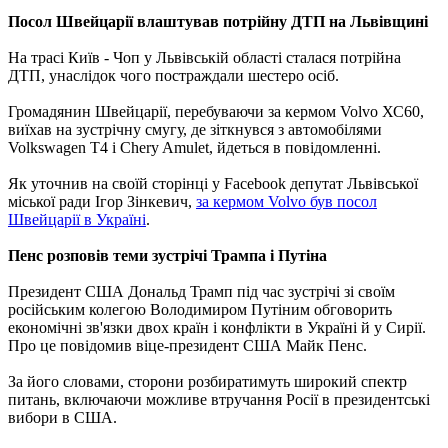
Посол Швейцарії влаштував потрійну ДТП на Львівщині
На трасі Київ - Чоп у Львівській області сталася потрійна
ДТП, унаслідок чого постраждали шестеро осіб.
Громадянин Швейцарії, перебуваючи за кермом Volvo ХС60,
виїхав на зустрічну смугу, де зіткнувся з автомобілями
Volkswagen Т4 і Chery Amulet, йдеться в повідомленні.
Як уточнив на своїй сторінці у Facebook депутат Львівської
міської ради Ігор Зінкевич,
за кермом Volvo був посол
Швейцарії в Україні
.
Пенс розповів теми зустрічі Трампа і Путіна
Президент США Дональд Трамп під час зустрічі зі своїм
російським колегою Володимиром Путіним обговорить
економічні зв'язки двох країн і конфлікти в Україні й у Сирії.
Про це повідомив віце-президент США Майк Пенс.
За його словами, сторони розбиратимуть широкий спектр
питань, включаючи можливе втручання Росії в президентські
вибори в США.