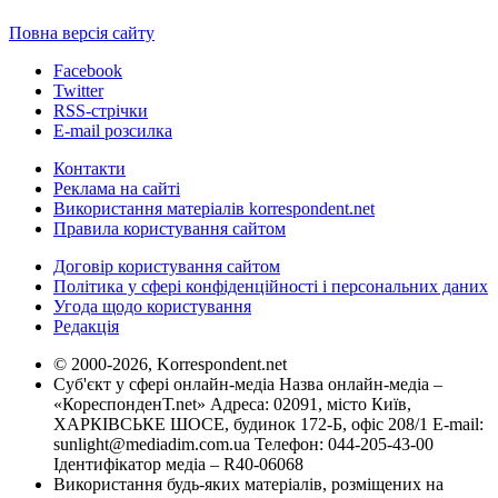
Повна версія сайту
Facebook
Twitter
RSS-стрічки
E-mail розсилка
Контакти
Реклама на сайті
Використання матеріалів korrespondent.net
Правила користування сайтом
Договір користування сайтом
Політика у сфері конфіденційності і персональних даних
Угода щодо користування
Редакція
© 2000-2026, Korrespondent.net
Суб'єкт у сфері онлайн-медіа Назва онлайн-медіа –
«КореспонденТ.net» Адреса: 02091, місто Київ,
ХАРКІВСЬКЕ ШОСЕ, будинок 172-Б, офіс 208/1 E-mail:
sunlight@mediadim.com.ua
Телефон: 044-205-43-00
Ідентифікатор медіа – R40-06068
Використання будь-яких матеріалів, розміщених на