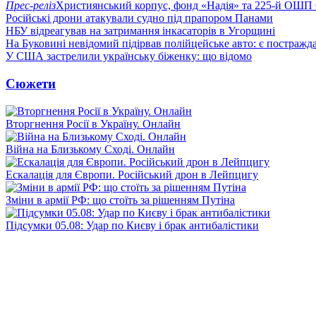
Прес-реліз
Християнський корпус, фонд «Надія» та 225-й ОШП 
Російські дрони атакували судно під прапором Панами
НБУ відреагував на затримання інкасаторів в Угорщині
На Буковині невідомий підірвав полійцейське авто: є постражда
У США застрелили українську біженку: що відомо
Сюжети
Вторгнення Росії в Україну. Онлайн
Війна на Близькому Сході. Онлайн
Ескалація для Європи. Російський дрон в Лейпцигу
Зміни в армії РФ: що стоїть за рішенням Путіна
Підсумки 05.08: Удар по Києву і брак антибалістики