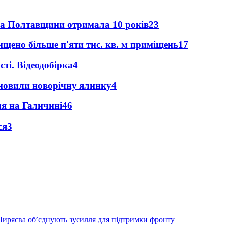
ка Полтавщини отримала 10 років
23
щено більше п'яти тис. кв. м приміщень
17
ті. Відеодобірка
4
новили новорічну ялинку
4
ля на Галичині
4
6
ся
3