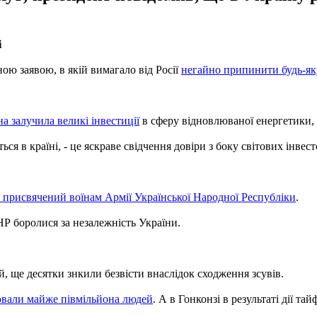
і
ою заявою, в якій вимагало від Росії
негайно припинити будь-як
на залучила великі інвестиції
в сферу відновлюваної енергетики, 
я в країні, - це яскраве свідчення довіри з боку світових інвест
 присвячений воїнам Армії Української Народної Республіки
.
УНР боролися за незалежність України.
, ще десятки знкили безвісти внаслідок сходження зсувів.
вали майже півмільйона людей
. А в Гонконзі в результаті дії та