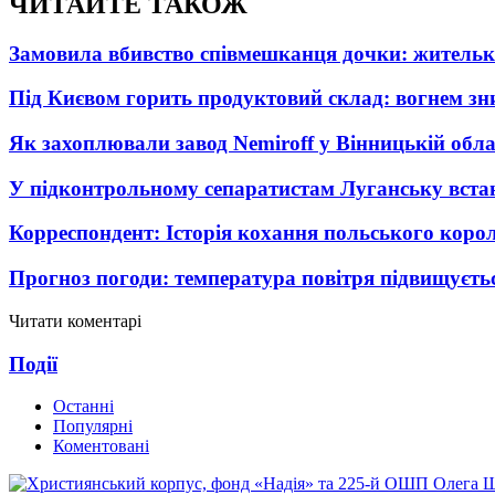
ЧИТАЙТЕ ТАКОЖ
Замовила вбивство співмешканця дочки: житель
Під Києвом горить продуктовий склад: вогнем зни
Як захоплювали завод Nemiroff у Вінницькій облас
У підконтрольному сепаратистам Луганську вста
Корреспондент: Історія кохання польського коро
Прогноз погоди: температура повітря підвищуєть
Читати коментарі
Події
Останні
Популярні
Коментовані