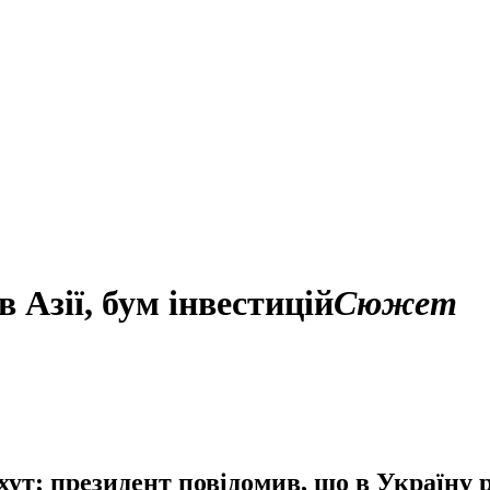
 Азії, бум інвестицій
Сюжет
ут; президент повідомив, що в Україну р