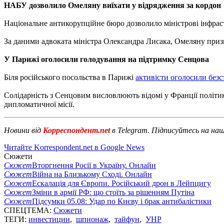
НАБУ дозволило Омеляну виїхати у відрядження за кордон
Національне антикорупційне бюро дозволило міністрові інфр
За даними адвоката міністра Олександра Лисака, Омеляну приз
У Парижі оголосили голодування на підтримку Сенцова
Біля російського посольства в Парижі
активісти оголосили без
Солідарність з Сенцовим висловлюють відомі у Франції політик
дипломатичної місії.
Новини від
Корреспондент.net
в Telegram. Підписуйтесь на на
Читайте Korrespondent.net в Google News
Сюжети
Сюжет
Вторгнення Росії в Україну. Онлайн
Сюжет
Війна на Близькому Сході. Онлайн
Сюжет
Ескалація для Європи. Російський дрон в Лейпцигу
Сюжет
Зміни в армії РФ: що стоїть за рішенням Путіна
Сюжет
Підсумки 05.08: Удар по Києву і брак антибалістики
СПЕЦТЕМА:
Сюжети
ТЕГИ:
инвестиции
,
шпионаж
,
тайфун
,
УНР