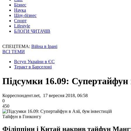
Бізнес
Наука
Шоу-бізнес
Спорт
Lifestyle
БЛОГИ ЧИТАЧІВ
СПЕЦТЕМА:
Війна в Ірані
ВСІ ТЕМИ
Вступ України в ЄС
Теракт в Барселоні
Підсумки 16.09: Супертайфун в
Корреспондент.net, 17 вересня 2018, 06:58
0
450
Тайфун в Гонконгу
Філіппіни і Китай накрив тайфун Мангх