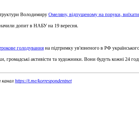
аструктури Володимиру
Омеляну, відпущеному на поруки, виїхати
начили допит в НАБУ на 19 вересня.
строкове голодування
на підтримку ув'язненого в РФ українськог
и, громадські активісти та художники. Вони будуть кожні 24 го
ш канал
https://t.me/korrespondentnet