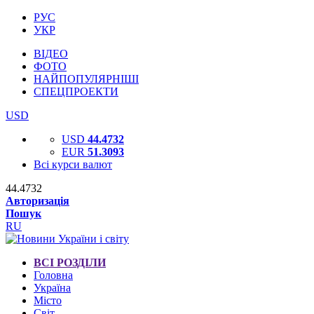
РУС
УКР
ВІДЕО
ФОТО
НАЙПОПУЛЯРНІШІ
СПЕЦПРОЕКТИ
USD
USD
44.4732
EUR
51.3093
Всі курси валют
44.4732
Авторизація
Пошук
RU
ВСІ РОЗДІЛИ
Головна
Україна
Місто
Світ