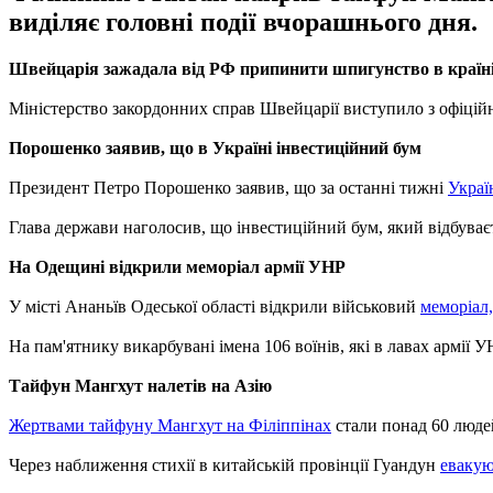
виділяє головні події вчорашнього дня.
Швейцарія зажадала від РФ припинити шпигунство в країн
Міністерство закордонних справ Швейцарії виступило з офіційн
Порошенко заявив, що в Україні інвестиційний бум
Президент Петро Порошенко заявив, що за останні тижні
Украї
Глава держави наголосив, що інвестиційний бум, який відбуваєтьс
На Одещині відкрили меморіал армії УНР
У місті Ананьїв Одеської області відкрили військовий
меморіал,
На пам'ятнику викарбувані імена 106 воїнів, які в лавах армії 
Тайфун Мангхут налетів на Азію
Жертвами тайфуну Мангхут на Філіппінах
стали понад 60 людей
Через наближення стихії в китайській провінції Гуандун
евакую