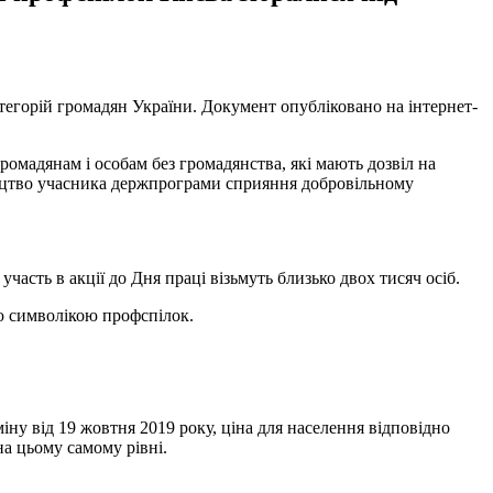
тегорій громадян України. Документ опубліковано на інтернет-
омадянам і особам без громадянства, які мають дозвіл на
доцтво учасника держпрограми сприяння добровільному
часть в акції до Дня праці візьмуть близько двох тисяч осіб.
ою символікою профспілок.
ну від 19 жовтня 2019 року, ціна для населення відповідно
на цьому самому рівні.