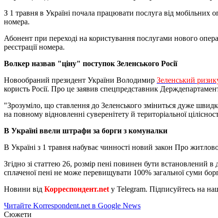
З 1 травня в Україні почала працювати послуга від мобільних 
номера.
Абонент при переході на користування послугами нового операто
реєстрації номера.
Волкер назвав "ціну" поступок Зеленського Росії
Новообраний президент України Володимир
Зеленський ризику
користь Росії. Про це заявив спецпредставник Держдепартаме
"Зрозуміло, що ставлення до Зеленського зміниться дуже швидко,
на повному відновленні суверенітету й територіальної цілісності
В Україні ввели штрафи за борги з комуналки
В Україні з 1 травня набуває чинності новий закон Про житлов
Згідно зі статтею 26, розмір пені повинен бути встановлений в
сплаченої пені не може перевищувати 100% загальної суми борг
Новини від
Корреспондент.net
у Telegram. Підписуйтесь на н
Читайте Korrespondent.net в Google News
Сюжети