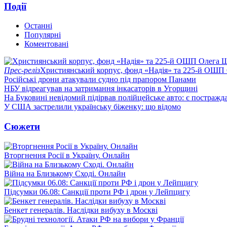
Події
Останні
Популярні
Коментовані
Прес-реліз
Християнський корпус, фонд «Надія» та 225-й ОШП 
Російські дрони атакували судно під прапором Панами
НБУ відреагував на затримання інкасаторів в Угорщині
На Буковині невідомий підірвав полійцейське авто: є постражда
У США застрелили українську біженку: що відомо
Сюжети
Вторгнення Росії в Україну. Онлайн
Війна на Близькому Сході. Онлайн
Підсумки 06.08: Санкції проти РФ і дрон у Лейпцигу
Бенкет генералів. Наслідки вибуху в Москві