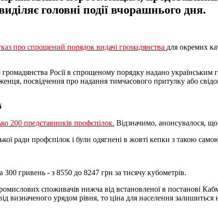
иділяє головні події вчорашнього дня.
указ про спрощений порядок видачі громадянства
для окремих ка
о громадянства Росії в спрощеному порядку надано українським гр
іженця, посвідчення про надання тимчасового притулку або сві
б
ько 200 представників профспілок.
Відзначимо, анонсувалося, що у
ької ради профспілок і були одягнені в жовті кепки з такою сам
 300 гривень - з 8550 до 8247 грн за тисячу кубометрів.
ромислових споживачів нижча від встановленої в постанові Кабмі
від визначеного урядом рівня, то ціна для населення залишиться 