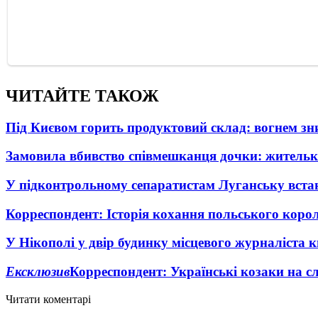
ЧИТАЙТЕ ТАКОЖ
Під Києвом горить продуктовий склад: вогнем зни
Замовила вбивство співмешканця дочки: житель
У підконтрольному сепаратистам Луганську вста
Корреспондент: Історія кохання польського коро
У Нікополі у двір будинку місцевого журналіста 
Ексклюзив
Корреспондент: Українські козаки на сл
Читати коментарі