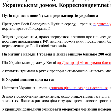
Українським домом. Корреспондент.net в
Путін підписав новий указ щодо паспортів українцям
Президент Росії Володимир Путін в середу, 1 травня,
підписав 
порталі правової інформації.
Згідно з документом, право звернутися із заявою про прийом д
постійне проживання в РФ, вид на проживання, посвідчення б
переселенню до Росії співвітчизників.
На мітинг з нагоди 1 травня в Києві вийшло близько 200 осі
Під Українським домом у Києві
до Дня праці мітингували близ
Активісти тримали в руках прапори з символікою Київської міс
В Україні знизили ціни на газ
Нафтогаз України з 1 травня
знизив ціни на газ для населення
на
Згідно з розробленим механізмом, якщо ринкова ціна газу для п
знизиться. Якщо ж ринкова ціна газу для промисловості зросте 
Українцям дозволили змінювати оператора без зміни номера