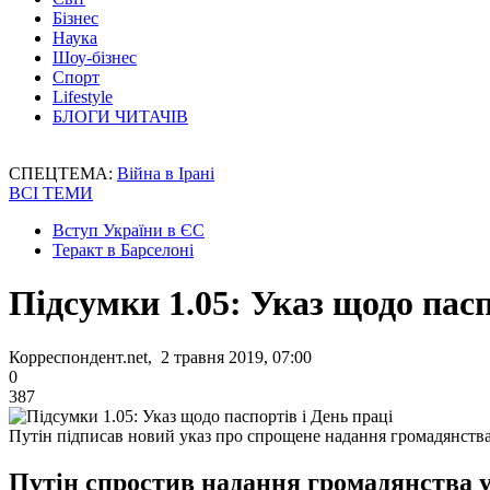
Бізнес
Наука
Шоу-бізнес
Спорт
Lifestyle
БЛОГИ ЧИТАЧІВ
СПЕЦТЕМА:
Війна в Ірані
ВСІ ТЕМИ
Вступ України в ЄС
Теракт в Барселоні
Підсумки 1.05: Указ щодо пасп
Корреспондент.net, 2 травня 2019, 07:00
0
387
Путін підписав новий указ про спрощене надання громадянств
Путін спростив надання громадянства 