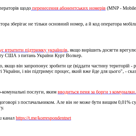
операторів щодо
перенесення абонентських номерів
(MNP - Mobile 
ра зберігає не тільки основний номер, а й код оператора мобіль
є втратити підтримку українців
, якщо вирішить досягти врегул
нту США з питань України Курт Волкер.
 якщо він запропонує зробити це (віддати частину територій - ред
 України, і він підтримує процес, який вже йде для цього", - ска
о-комунальні послуги, яким
вводиться пеня за борги з комуналки.
 договорі з постачальником. Але він не може бути вищим 0,01% с
у.
аш канал
https://t.me/korrespondentnet