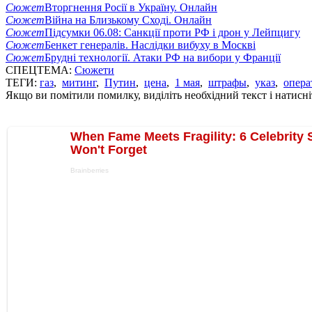
Сюжет
Вторгнення Росії в Україну. Онлайн
Сюжет
Війна на Близькому Сході. Онлайн
Сюжет
Підсумки 06.08: Санкції проти РФ і дрон у Лейпцигу
Сюжет
Бенкет генералів. Наслідки вибуху в Москві
Сюжет
Брудні технології. Атаки РФ на вибори у Франції
СПЕЦТЕМА:
Сюжети
ТЕГИ:
газ
,
митинг
,
Путин
,
цена
,
1 мая
,
штрафы
,
указ
,
опера
Якщо ви помітили помилку, виділіть необхідний текст і натисніт