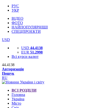
РУС
УКР
ВІДЕО
ФОТО
НАЙПОПУЛЯРНІШІ
СПЕЦПРОЕКТИ
USD
USD
44.4138
EUR
51.2998
Всі курси валют
44.4138
Авторизація
Пошук
RU
ВСІ РОЗДІЛИ
Головна
Україна
Місто
Світ