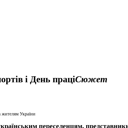
ортів і День праці
Сюжет
а жителям України
українським переселенцям, представники