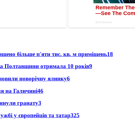
щено більше п'яти тис. кв. м приміщень
18
ка Полтавщини отримала 10 років
9
новили новорічну ялинку
6
ля на Галичині
4
6
кинули гранату
3
ужбі у європейців та татар
3
25