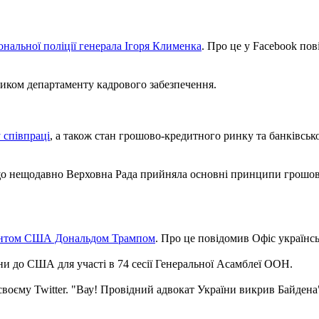
нальної поліції генерала Ігоря Клименка
. Про це у Facebook по
ником департаменту кадрового забезпечення.
 співпраці
, а також стан грошово-кредитного ринку та банківськ
 нещодавно Верховна Рада прийняла основні принципи грошово-
идентом США Дональдом Трампом
. Про це повідомив Офіс українсь
їни до США для участі в 74 сесії Генеральної Асамблеї ООН.
своєму Twitter. "Вау! Провідний адвокат України викрив Байдена