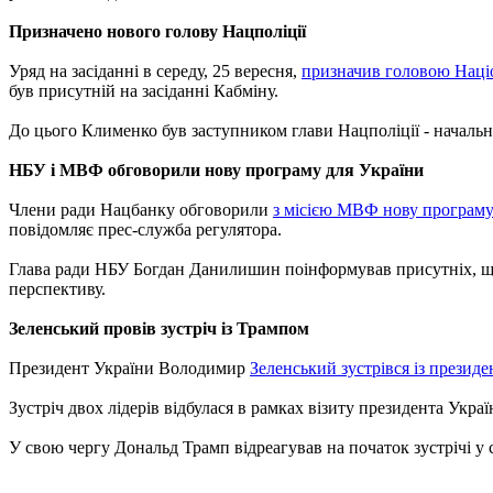
Призначено нового голову Нацполіції
Уряд на засіданні в середу, 25 вересня,
призначив головою Націо
був присутній на засіданні Кабміну.
До цього Клименко був заступником глави Нацполіції - началь
НБУ і МВФ обговорили нову програму для України
Члени ради Нацбанку обговорили
з місією МВФ нову програму
повідомляє прес-служба регулятора.
Глава ради НБУ Богдан Данилишин поінформував присутніх, що
перспективу.
Зеленський провів зустріч із Трампом
Президент України Володимир
Зеленський зустрівся із през
Зустріч двох лідерів відбулася в рамках візиту президента Укра
У свою чергу Дональд Трамп відреагував на початок зустрічі у 