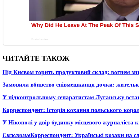
ЧИТАЙТЕ ТАКОЖ
Під Києвом горить продуктовий склад: вогнем зни
Замовила вбивство співмешканця дочки: житель
У підконтрольному сепаратистам Луганську вста
Корреспондент: Історія кохання польського коро
У Нікополі у двір будинку місцевого журналіста 
Ексклюзив
Корреспондент: Українські козаки на сл