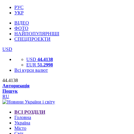
РУС
УКР
ВІДЕО
ФОТО
НАЙПОПУЛЯРНІШІ
СПЕЦПРОЕКТИ
USD
USD
44.4138
EUR
51.2998
Всі курси валют
44.4138
Авторизація
Пошук
RU
ВСІ РОЗДІЛИ
Головна
Україна
Місто
Світ