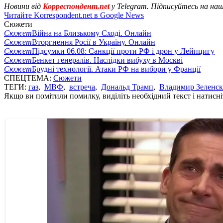
Новини від
Корреспондент.net
у Telegram. Підписуйтесь на на
Читайте Korrespondent.net в Google News
Сюжети
Сюжет
Війна на Близькому Сході. Онлайн
Сюжет
Вторгнення Росії в Україну. Онлайн
Сюжет
Підсумки 06.08: Санкції проти РФ і дрон у Лейпцигу
Сюжет
Бенкет генералів. Наслідки вибуху в Москві
Сюжет
Брудні технології. Атаки РФ на вибори у Франції
СПЕЦТЕМА:
Сюжети
ТЕГИ:
газ
,
МВФ
,
встреча
,
Дональд Трамп
,
Владимир Зеленс
Якщо ви помітили помилку, виділіть необхідний текст і натисніт