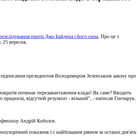
розслідування проти Джо Байдена і його сина
. Про це з
 25 вересня.
чи підписання президентом Володимиром Зеленським закону про
нократів починає перезавантаження влади! Як саме? Вводить
працюєш, відсутній результат - вільний", - написав Гончарук.
фтогазу
Андрій Коболєв.
инулорічний показник і є найбільшим рівнем за останні дев'ять