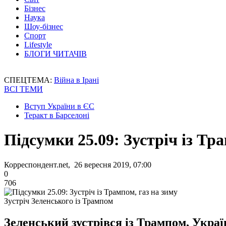
Бізнес
Наука
Шоу-бізнес
Спорт
Lifestyle
БЛОГИ ЧИТАЧІВ
СПЕЦТЕМА:
Війна в Ірані
ВСІ ТЕМИ
Вступ України в ЄС
Теракт в Барселоні
Підсумки 25.09: Зустріч із Тр
Корреспондент.net, 26 вересня 2019, 07:00
0
706
Зустріч Зеленського із Трампом
Зеленський зустрівся із Трампом, Україн