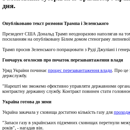
дня.
Опубліковано текст розмови Трампа і Зеленського
Президент США Дональд Трамп неодноразово наполягав на том
посиланням на опубліковану Білим домом стенограму липневої 
Трамп просив Зеленського попрацювати з Руді Джуліані і гене
Гончарук оголосив про початок перезавантаження влади
Уряд України починає
процес перезавантаження влади
. Про це
держслужбу.
"Нарешті ми зможемо ефективно управляти державними органами
контрактну державну службу. Контракт повинен стати головною 
Україна готова до зими
Україна закачала у сховища достатню кількість газу для
проходж
"Запаси газу в українських підземних сховищах перетнули межу 
років", - нагадав він.