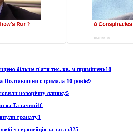
щено більше п'яти тис. кв. м приміщень
18
ка Полтавщини отримала 10 років
9
новили новорічну ялинку
5
ля на Галичині
4
6
кинули гранату
3
ужбі у європейців та татар
3
25