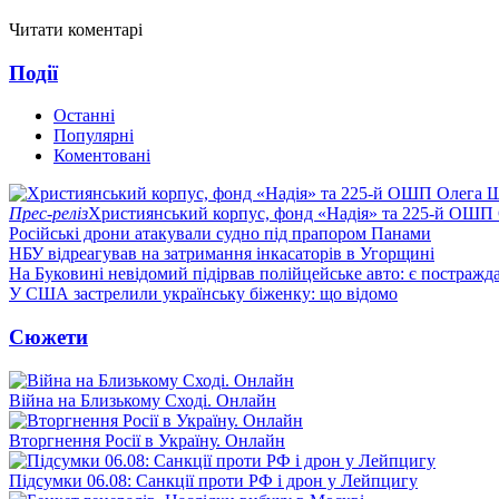
Читати коментарі
Події
Останні
Популярні
Коментовані
Прес-реліз
Християнський корпус, фонд «Надія» та 225-й ОШП 
Російські дрони атакували судно під прапором Панами
НБУ відреагував на затримання інкасаторів в Угорщині
На Буковині невідомий підірвав полійцейське авто: є постражда
У США застрелили українську біженку: що відомо
Сюжети
Війна на Близькому Сході. Онлайн
Вторгнення Росії в Україну. Онлайн
Підсумки 06.08: Санкції проти РФ і дрон у Лейпцигу