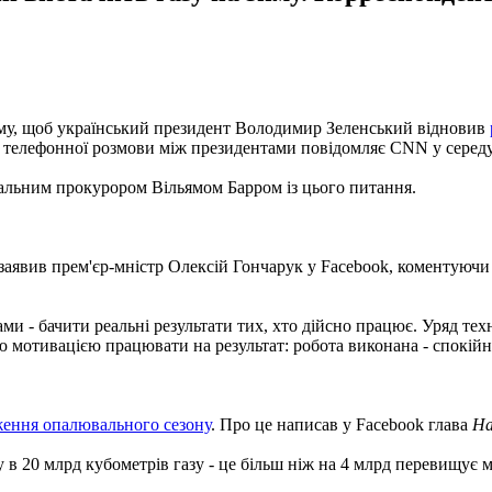
у, щоб український президент Володимир Зеленський відновив
телефонної розмови між президентами повідомляє CNN у середу,
ральним прокурором Вільямом Барром із цього питання.
 заявив прем'єр-мністр Олексій Гончарук у Facebook, коментую
 - бачити реальні результати тих, хто дійсно працює. Уряд тех
мотивацією працювати на результат: робота виконана - спокійно 
ення опалювального сезону
. Про це написав у Facebook глава
На
в 20 млрд кубометрів газу - це більш ніж на 4 млрд перевищує м