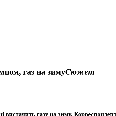
ампом, газ на зиму
Сюжет
і вистачить газу на зиму. Корреспондент