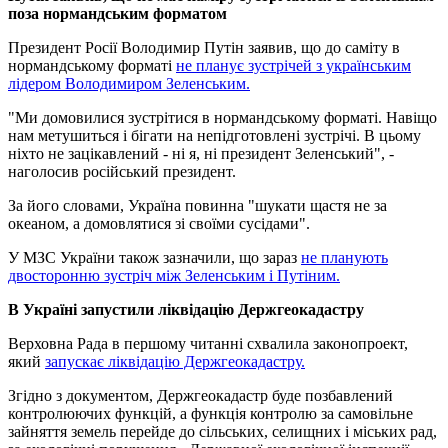
поза нормандським форматом
Президент Росії Володимир Путін заявив, що до саміту в
нормандському форматі
не планує зустрічей з українським
лідером Володимиром Зеленським.
"Ми домовилися зустрітися в нормандському форматі. Навіщо
нам метушиться і бігати на непідготовлені зустрічі. В цьому
ніхто не зацікавлений - ні я, ні президент Зеленський", -
наголосив російський президент.
За його словами, Україна повинна "шукати щастя не за
океаном, а домовлятися зі своїми сусідами".
У МЗС України також зазначили, що зараз
не планують
двосторонню зустріч між Зеленським і Путіним.
В Україні запустили ліквідацію Держгеокадастру
Верховна Рада в першому читанні схвалила законопроект,
який
запускає ліквідацію Держгеокадастру.
Згідно з документом, Держгеокадастр буде позбавлений
контролюючих функцій, а функція контролю за самовільне
зайняття земель перейде до сільських, селищних і міських рад,