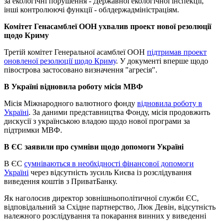
за екологічні порушення - Державної екологічної інспекції,
інші контролюючі функції - облдержадміністраціям.
Комітет Генасамблеї ООН ухвалив проект нової резолюції
щодо Криму
Третій комітет Генеральної асамблеї ООН
підтримав проект
оновленої резолюції щодо Криму
. У документі вперше щодо
півострова застосовано визначення "агресія".
В Україні відновила роботу місія МВФ
Місія Міжнародного валютного фонду
відновила роботу в
Україні
. За даними представництва Фонду, місія продовжить
дискусії з українською владою щодо нової програми за
підтримки МВФ.
В ЄС заявили про сумніви щодо допомоги Україні
В ЄС
сумніваються в необхідності фінансової допомоги
Україні
через відсутність зусиль Києва із розслідування
виведення коштів з ПриватБанку.
Як наголосив директор зовнішньополітичної служби ЄС,
відповідальний за Східне партнерство, Люк Девін, відсутність
належного розслідування та покарання винних у виведенні