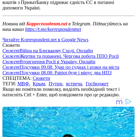
коштів з ПриватБанку підриває єдність ЄС в питанні
допомоги Україні.
Новини від
Корреспондент.net
в Telegram. Підписуйтесь на
наш канал
https://t.me/korrespondentnet
Читайте Korrespondent.net в Google News
Сюжети
Сюжет
Війна на Близькому Сході. Онлайн
Сюжет
Жертви та поранені. Чергова робота ППО Росії
Сюжет
Вторгнення Росії в Україну. Онлайн
Сюжет
Підсумки 09.08: Удар по суднах і атаки на міста
Сюжет
Підсумки 08.08: Patriot буде і мінус два НПЗ
СПЕЦТЕМА:
Сюжети
ТЕГИ:
МВФ
,
Крым
,
Путин
,
встреча
,
Госбюджет
Якщо ви помітили помилку, виділіть необхідний текст і
натисніть Ctrl + Enter, щоб повідомити про це редакцію.