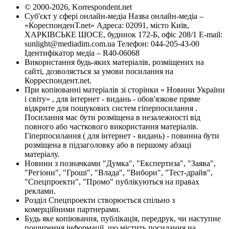
© 2000-2026, Korrespondent.net
Суб'єкт у сфері онлайн-медіа Назва онлайн-медіа –
«КореспонденТ.net» Адреса: 02091, місто Київ,
ХАРКІВСЬКЕ ШОСЕ, будинок 172-Б, офіс 208/1 E-mail:
sunlight@mediadim.com.ua
Телефон: 044-205-43-00
Ідентифікатор медіа – R40-06068
Використання будь-яких матеріалів, розміщених на
сайті, дозволяється за умови посилання на
Корреспондент.net.
При копіюванні матеріалів зі сторінки « Новини України
і світу» , для інтернет - видань - обов'язкове пряме
відкрите для пошукових систем гіперпосилання .
Посилання має бути розміщена в незалежності від
повного або часткового використання матеріалів.
Гіперпосилання ( для інтернет - видань) - повинна бути
розміщена в підзаголовку або в першому абзаці
матеріалу.
Новини з позначками "Думка", "Експертиза", "Заява",
"Регіони", "Гроші", "Влада", "Вибори", "Тест-драйв",
"Спецпроекти", "Промо" публікуються на правах
реклами.
Розділ Спецпроекти створюється спільно з
комерційними партнерами.
Будь яке копіювання, публікація, передрук, чи наступне
поширення інформації, що містить посилання на