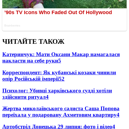
ЧИТАЙТЕ ТАКОЖ
Катеринчук: Мати Оксани Макар намагалася
накласти на себе руки
5
Корреспондент: Як кубанські козаки чинили
опір Російській імперії
5
2
Психолог: Убивці харківського судді хотіли
здійснити ритуал
4
Жертва миколаївського садиста Саша Попова
переїхала у подаровану Ахметовим квартиру
4
Артобстріл Донецька 29 липня: фото і відео
4