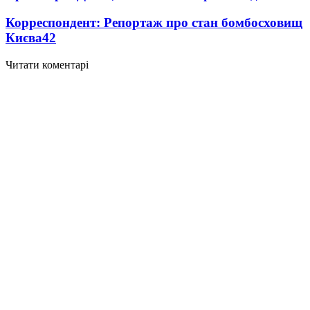
Корреспондент: Репортаж про стан бомбосховищ
Києва
4
2
Читати коментарі