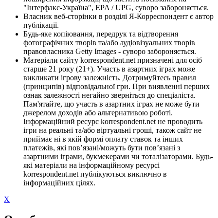
"Інтерфакс-Україна", EPA / UPG, суворо забороняється.
Власник веб-сторінки в розділі Я-Корреспондент є автор
публікації.
Будь-яке копіювання, передрук та відтворення
фотографічних творів та/або аудіовізуальних творів
правовласника Getty Images - суворо забороняється.
Матеріали сайту korrespondent.net призначені для осіб
старше 21 року (21+). Участь в азартних іграх може
викликати ігрову залежність. Дотримуйтесь правил
(принципів) відповідальної гри. При виявленні перших
ознак залежності негайно зверніться до спеціаліста.
Пам'ятайте, що участь в азартних іграх не може бути
джерелом доходів або альтернативою роботі.
Інформаційний ресурс korrespondent.net не проводить
ігри на реальні та/або віртуальні гроші, також сайт не
приймає ні в якій формі оплату ставок та інших
платежів, які пов’язані/можуть бути пов’язані з
азартними іграми, букмекерами чи тоталізаторами. Будь-
які матеріали на інформаційному ресурсі
korrespondent.net публікуються виключно в
інформаційних цілях.
X