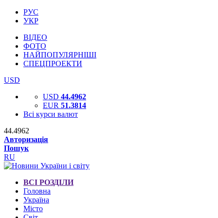
РУС
УКР
ВІДЕО
ФОТО
НАЙПОПУЛЯРНІШІ
СПЕЦПРОЕКТИ
USD
USD
44.4962
EUR
51.3814
Всі курси валют
44.4962
Авторизація
Пошук
RU
ВСІ РОЗДІЛИ
Головна
Україна
Місто
Світ