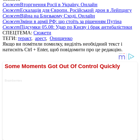
Сюжет
Вторгнення Росії в Україну. Онлайн
Сюжет
Ескалація для Європи. Російський дрон в Лейпцигу
Сюжет
Війна на Близькому Сході. Онлайн
Сюжет
Зміни в армії РФ: що стоїть за рішенням Путіна
Сюжет
Підсумки 05.08: Удар по Києву і брак антибалістики
СПЕЦТЕМА:
Сюжети
ТЕГИ:
теракт
,
арест
,
Онищенко
Якщо ви помітили помилку, виділіть необхідний текст і
натисніть Ctrl + Enter, щоб повідомити про це редакцію.