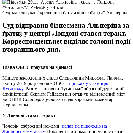
Фото: t.me/V_Zelenskiy_official
Суд заарештував "хрещеного батька контрабанди" Альперіна
Суд відправив бізнесмена Альперіна за
ґрати; у центрі Лондоні стався теракт.
Корреспондент.net виділяє головні події
вчорашнього дня.
Глава ОБСЄ побував на Донбасі
Міністр закордонних справ Словаччини Мирослав Лайчак,
який у 2019 році очолює ОБСЄ,
приїхав у Станицю
Луганську
. Разом з головою Луганської обласної державної
адміністрації Сергієм Гайдаєм він оглянув відновлений міст
на КПВВ
Станиця Луганська
і дав короткий коментар
журналістам.
У Лондоні стався теракт
Чоловік, озброєний ножами,
напав на пішоходів на
Лондонському мосту
. Поранення отримали не менше п'яти