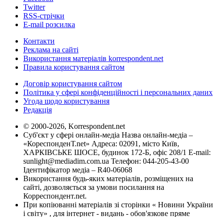
Twitter
RSS-стрічки
E-mail розсилка
Контакти
Реклама на сайті
Використання матеріалів korrespondent.net
Правила користування сайтом
Договір користування сайтом
Політика у сфері конфіденційності і персональних даних
Угода щодо користування
Редакція
© 2000-2026, Korrespondent.net
Суб'єкт у сфері онлайн-медіа Назва онлайн-медіа –
«КореспонденТ.net» Адреса: 02091, місто Київ,
ХАРКІВСЬКЕ ШОСЕ, будинок 172-Б, офіс 208/1 E-mail:
sunlight@mediadim.com.ua
Телефон: 044-205-43-00
Ідентифікатор медіа – R40-06068
Використання будь-яких матеріалів, розміщених на
сайті, дозволяється за умови посилання на
Корреспондент.net.
При копіюванні матеріалів зі сторінки « Новини України
і світу» , для інтернет - видань - обов'язкове пряме