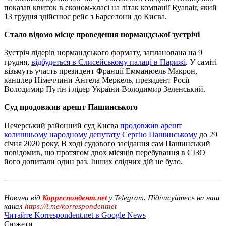
показав квиток в економ-класі на літак компанії Ryanair, який
13 грудня здійснює рейс з Барселони до Києва.
Стало відомо місце проведення нормандської зустрічі
Зустріч лідерів нормандського формату, запланована на 9
грудня,
відбудеться в Єлисейському палаці в Парижі
. У саміті
візьмуть участь президент Франції Емманюель Макрон,
канцлер Німеччини Ангела Меркель, президент Росії
Володимир Путін і лідер України Володимир Зеленський.
Суд продовжив арешт Пашинського
Печерський районний суд Києва
продовжив арешт
колишньому народному депутату Сергію Пашинському
до 29
січня 2020 року. В ході судового засідання сам Пашинський
повідомив, що протягом двох місяців перебування в СІЗО
його допитали один раз. Інших слідчих дій не було.
Новини від
Корреспондент.net
у Telegram. Підписуйтесь на наш
канал
https://t.me/korrespondentnet
Читайте Korrespondent.net в Google News
Сюжети