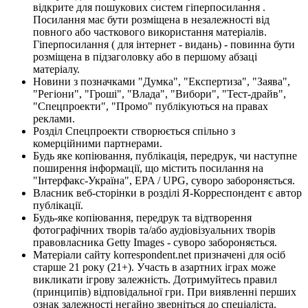
відкрите для пошукових систем гіперпосилання .
Посилання має бути розміщена в незалежності від
повного або часткового використання матеріалів.
Гіперпосилання ( для інтернет - видань) - повинна бути
розміщена в підзаголовку або в першому абзаці
матеріалу.
Новини з позначками "Думка", "Експертиза", "Заява",
"Регіони", "Гроші", "Влада", "Вибори", "Тест-драйв",
"Спецпроекти", "Промо" публікуються на правах
реклами.
Розділ Спецпроекти створюється спільно з
комерційними партнерами.
Будь яке копіювання, публікація, передрук, чи наступне
поширення інформації, що містить посилання на
"Інтерфакс-Україна", EPA / UPG, суворо забороняється.
Власник веб-сторінки в розділі Я-Корреспондент є автор
публікації.
Будь-яке копіювання, передрук та відтворення
фотографічних творів та/або аудіовізуальних творів
правовласника Getty Images - суворо забороняється.
Матеріали сайту korrespondent.net призначені для осіб
старше 21 року (21+). Участь в азартних іграх може
викликати ігрову залежність. Дотримуйтесь правил
(принципів) відповідальної гри. При виявленні перших
ознак залежності негайно зверніться до спеціаліста.