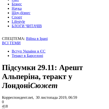
Бізнес
Наука
Шоу-бізнес
Спорт
Lifestyle
БЛОГИ ЧИТАЧІВ
СПЕЦТЕМА:
Війна в Ірані
ВСІ ТЕМИ
Вступ України в ЄС
Теракт в Барселоні
Підсумки 29.11: Арешт
Альперіна, теракт у
Лондоні
Сюжет
Корреспондент.net, 30 листопада 2019, 06:59
0
418