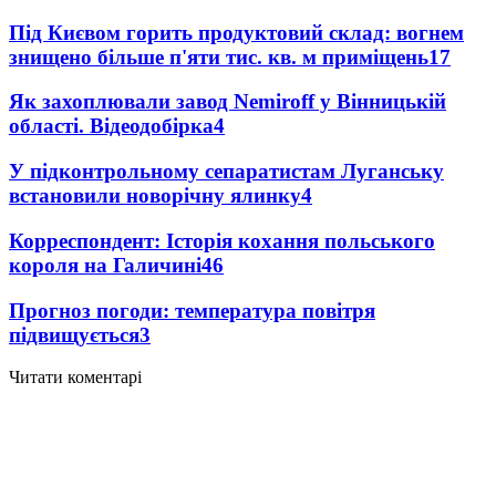
Під Києвом горить продуктовий склад: вогнем
знищено більше п'яти тис. кв. м приміщень
17
Як захоплювали завод Nemiroff у Вінницькій
області. Відеодобірка
4
У підконтрольному сепаратистам Луганську
встановили новорічну ялинку
4
Корреспондент: Історія кохання польського
короля на Галичині
4
6
Прогноз погоди: температура повітря
підвищується
3
Читати коментарі