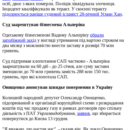
осіб, двоє з яких померли. Поліція ліквідувала злочинця.
Інцидент кваліфікували як теракт. У скоєнні теракту
підозрюється раніше судимий ісламіст 28-річний Усман Хан
.
Суд заарештував бізнесмена Альперіна
Одеському бізнесменові Вадиму Альперіну
обрали
запобіжний захід
у вигляді утримання під вартою строком на
два місяці з можливістю внести заставу в розмірі 70 млн
гривень.
Суд підтримав клопотання САП частково - Альперіна
заарештували на 60 діб - до 25 січня, але суму застави
зменшили до 70 млн гривень замість 288 млн 150 тис.
гривень, про які клопотала САП.
Онищенко анонсував швидке повернення в Україну
Колишній народний депутат Олександр Онищенко,
підозрюваний в організації корупційної схеми з розкрадання
коштів під час продажу газу в рамках договорів про спільну
діяльність з ПАТ
Укргазвидобування
,
заявив
, що збирається
повернутися до Києва 13 грудня.
"Я вважаю, що настав час", - сказав він. Як доказ Онищенко