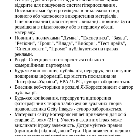
відкрите для пошукових систем гіперпосилання .
Посилання має бути розміщена в незалежності від
повного або часткового використання матеріалів.
Гіперпосилання ( для інтернет - видань) - повинна бути
розміщена в підзаголовку або в першому абзаці
матеріалу.
Новини з позначками "Думка", "Експертиза", "Заява",
"Регіони", "Гроші", "Влада", "Вибори", "Тест-драйв",
"Спецпроекти", "Промо" публікуються на правах
реклами.
Розділ Спецпроекти створюється спільно з
комерційними партнерами.
Будь яке копіювання, публікація, передрук, чи наступне
поширення інформації, що містить посилання на
"Інтерфакс-Україна", EPA / UPG, суворо забороняється.
Власник веб-сторінки в розділі Я-Корреспондент є автор
публікації.
Будь-яке копіювання, передрук та відтворення
фотографічних творів та/або аудіовізуальних творів
правовласника Getty Images - суворо забороняється.
Матеріали сайту korrespondent.net призначені для осіб
старше 21 року (21+). Участь в азартних іграх може
викликати ігрову залежність. Дотримуйтесь правил
(принципів) відповідальної гри. При виявленні перших