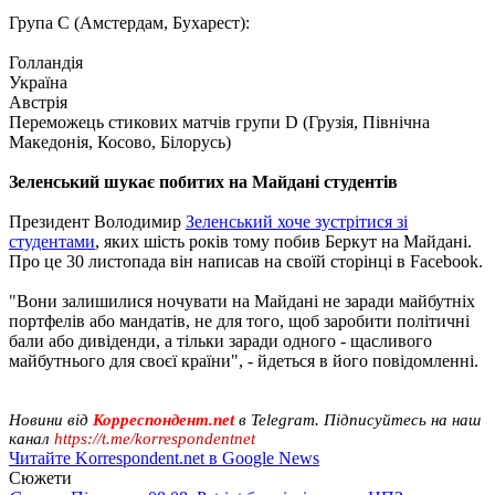
Група C (Амстердам, Бухарест):
Голландія
Україна
Австрія
Переможець стикових матчів групи D (Грузія, Північна
Македонія, Косово, Білорусь)
Зеленський шукає побитих на Майдані студентів
Президент Володимир
Зеленський хоче зустрітися зі
студентами
, яких шість років тому побив Беркут на Майдані.
Про це 30 листопада він написав на своїй сторінці в Facebook.
"Вони залишилися ночувати на Майдані не заради майбутніх
портфелів або мандатів, не для того, щоб заробити політичні
бали або дивіденди, а тільки заради одного - щасливого
майбутнього для своєї країни", - йдеться в його повідомленні.
Новини від
Корреспондент.net
в Telegram. Підписуйтесь на наш
канал
https://t.me/korrespondentnet
Читайте Korrespondent.net в Google News
Сюжети