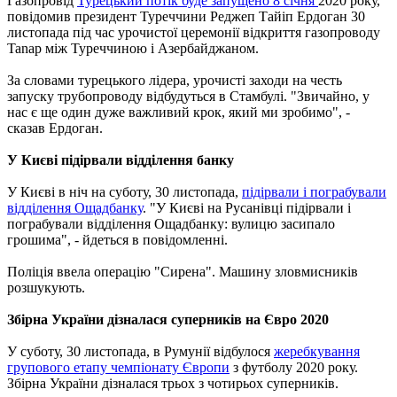
Газопровід
Турецький потік буде запущено 8 січня
2020 року,
повідомив президент Туреччини Реджеп Тайіп Ердоган 30
листопада під час урочистої церемонії відкриття газопроводу
Tanap між Туреччиною і Азербайджаном.
За словами турецького лідера, урочисті заходи на честь
запуску трубопроводу відбудуться в Стамбулі. "Звичайно, у
нас є ще один дуже важливий крок, який ми зробимо", -
сказав Ердоган.
У Києві підірвали відділення банку
У Києві в ніч на суботу, 30 листопада,
підірвали і пограбували
відділення Ощадбанку
. "У Києві на Русанівці підірвали і
пограбували відділення Ощадбанку: вулицю засипало
грошима", - йдеться в повідомленні.
Поліція ввела операцію "Сирена". Машину зловмисників
розшукують.
Збірна України дізналася суперників на Євро 2020
У суботу, 30 листопада, в Румунії відбулося
жеребкування
групового етапу чемпіонату Європи
з футболу 2020 року.
Збірна України дізналася трьох з чотирьох суперників.