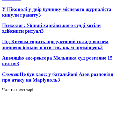
У Нікополі у двір будинку місцевого журналіста
кинули гранату
3
Психолог: Убивці харківського судді хотіли
здійснити ритуал
3
Під Києвом горить продуктовий склад: вогнем
знищено більше п'яти тис. кв. м приміщень
3
Апеляцію екс-ректора Мельника суд розгляне 15
квітня
3
Сюжет
Це був хаос: у батальйоні Азов розповіли
про атаку на Маріуполь
3
Читати коментарі