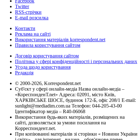
Facebook
Twitter
RSS-стрічки
E-mail розсилка
Контакти
Реклама на сайті
Використання матеріалів korrespondent.net
Правила користування сайтом
Договір користування сайтом
Політика у сфері конфіденційності і персональних даних
Угода щодо користування
Редакція
© 2000-2026, Korrespondent.net
Суб'єкт у сфері онлайн-медіа Назва онлайн-медіа –
«КореспонденТ.net» Адреса: 02091, місто Київ,
ХАРКІВСЬКЕ ШОСЕ, будинок 172-Б, офіс 208/1 E-mail:
sunlight@mediadim.com.ua
Телефон: 044-205-43-00
Ідентифікатор медіа – R40-06068
Використання будь-яких матеріалів, розміщених на
сайті, дозволяється за умови посилання на
Корреспондент.net.
При копіюванні матеріалів зі сторінки « Новини України
і світу» , для інтернет - видань - обов'язкове пряме