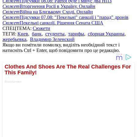
Сюжет
Підсумки 08.08: Patriot буде і мінус два НПЗ
Сюжет
Вторгнення Росії в Україну. Онлайн
Сюжет
Війна на Близькому Сході. Онлайн
Сюжет
Підсумки 07.08: "Пекельні" санкції і "парад" дронів
Сюжет
Пекельні санкції. Рішення Сената США
СПЕЦТЕМА:
Сюжети
ТЕГИ:
Киев
,
банк
,
студенты
,
тарифы
,
сборная Украины
,
жеребьевка
,
Владимир Зеленский
Якщо ви помітили помилку, виділіть необхідний текст і
натисніть Ctrl + Enter, щоб повідомити про це редакцію.