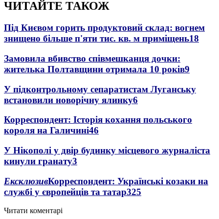
ЧИТАЙТЕ ТАКОЖ
Під Києвом горить продуктовий склад: вогнем
знищено більше п'яти тис. кв. м приміщень
18
Замовила вбивство співмешканця дочки:
жителька Полтавщини отримала 10 років
9
У підконтрольному сепаратистам Луганську
встановили новорічну ялинку
6
Корреспондент: Історія кохання польського
короля на Галичині
4
6
У Нікополі у двір будинку місцевого журналіста
кинули гранату
3
Ексклюзив
Корреспондент: Українські козаки на
службі у європейців та татар
3
25
Читати коментарі