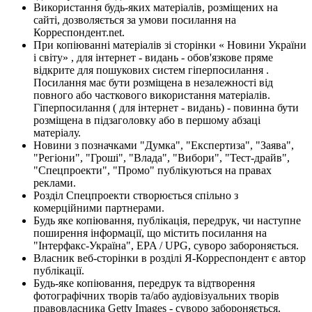
Використання будь-яких матеріалів, розміщених на
сайті, дозволяється за умови посилання на
Корреспондент.net.
При копіюванні матеріалів зі сторінки « Новини України
і світу» , для інтернет - видань - обов'язкове пряме
відкрите для пошукових систем гіперпосилання .
Посилання має бути розміщена в незалежності від
повного або часткового використання матеріалів.
Гіперпосилання ( для інтернет - видань) - повинна бути
розміщена в підзаголовку або в першому абзаці
матеріалу.
Новини з позначками "Думка", "Експертиза", "Заява",
"Регіони", "Гроші", "Влада", "Вибори", "Тест-драйв",
"Спецпроекти", "Промо" публікуються на правах
реклами.
Розділ Спецпроекти створюється спільно з
комерційними партнерами.
Будь яке копіювання, публікація, передрук, чи наступне
поширення інформації, що містить посилання на
"Інтерфакс-Україна", EPA / UPG, суворо забороняється.
Власник веб-сторінки в розділі Я-Корреспондент є автор
публікації.
Будь-яке копіювання, передрук та відтворення
фотографічних творів та/або аудіовізуальних творів
правовласника Getty Images - суворо забороняється.