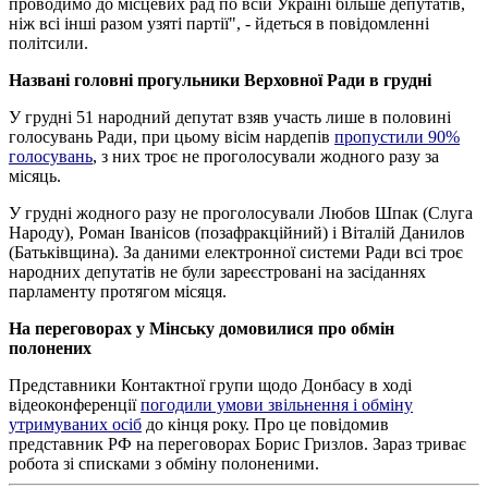
проводимо до місцевих рад по всій Україні більше депутатів,
ніж всі інші разом узяті партії", - йдеться в повідомленні
політсили.
Названі головні прогульники Верховної Ради в грудні
У грудні 51 народний депутат взяв участь лише в половині
голосувань Ради, при цьому вісім нардепів
пропустили 90%
голосувань
, з них троє не проголосували жодного разу за
місяць.
У грудні жодного разу не проголосували Любов Шпак (Слуга
Народу), Роман Іванісов (позафракційний) і Віталій Данилов
(Батьківщина). За даними електронної системи Ради всі троє
народних депутатів не були зареєстровані на засіданнях
парламенту протягом місяця.
На переговорах у Мінську домовилися про обмін
полонених
Представники Контактної групи щодо Донбасу в ході
відеоконференції
погодили умови звільнення і обміну
утримуваних осіб
до кінця року. Про це повідомив
представник РФ на переговорах Борис Гризлов. Зараз триває
робота зі списками з обміну полоненими.