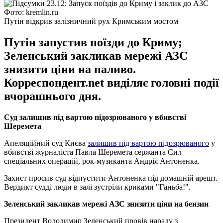
Фото: kremlin.ru
Путін відкрив залізничний рух Кримським мостом
Путін запустив поїзди до Криму;
Зеленський закликав мережі АЗС
знизити ціни на паливо.
Корреспондент.net виділяє головні події
вчорашнього дня.
Суд залишив під вартою підозрюваного у вбивстві
Шеремета
Апеляційний суд Києва
залишив під вартою підозрюваного
у
вбивстві журналіста Павла Шеремета сержанта Сил
спеціальних операцій, рок-музиканта Андрія Антоненка.
Захист просив суд відпустити Антоненка під домашній арешт.
Вердикт судді люди в залі зустріли криками "Ганьба!".
Зеленський закликав мережі АЗС знизити ціни на бензин
Президент Володимир Зеленський провів нараду з