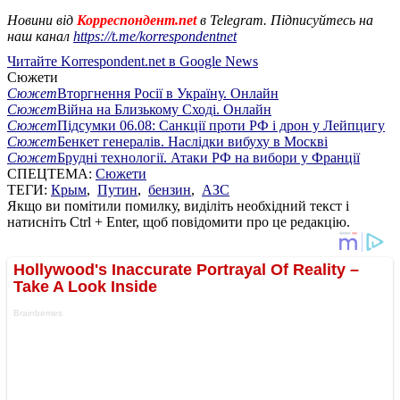
Новини від
Корреспондент.net
в Telegram. Підписуйтесь на
наш канал
https://t.me/korrespondentnet
Читайте Korrespondent.net в Google News
Сюжети
Сюжет
Вторгнення Росії в Україну. Онлайн
Сюжет
Війна на Близькому Сході. Онлайн
Сюжет
Підсумки 06.08: Санкції проти РФ і дрон у Лейпцигу
Сюжет
Бенкет генералів. Наслідки вибуху в Москві
Сюжет
Брудні технології. Атаки РФ на вибори у Франції
СПЕЦТЕМА:
Сюжети
ТЕГИ:
Крым
,
Путин
,
бензин
,
АЗС
Якщо ви помітили помилку, виділіть необхідний текст і
натисніть Ctrl + Enter, щоб повідомити про це редакцію.