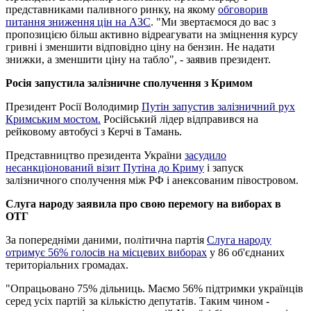
представниками паливного ринку, на якому
обговорив
питання зниження цін на АЗС
. "Ми звертаємося до вас з
пропозицією більш активно відреагувати на зміцнення курсу
гривні і зменшити відповідно ціну на бензин. Не надати
знижки, а зменшити ціну на табло", - заявив президент.
Росія запустила залізничне сполучення з Кримом
Президент Росії Володимир
Путін запустив залізничний рух
Кримським мостом.
Російський лідер відправився на
рейковому автобусі з Керчі в Тамань.
Представництво президента України
засудило
несанкціонований візит Путіна до Криму
і запуск
залізничного сполучення між РФ і анексованим півостровом.
Слуга народу заявила про свою перемогу на виборах в
ОТГ
За попередніми даними, політична партія
Слуга народу
отримує 56% голосів на місцевих виборах
у 86 об'єднаних
територіальних громадах.
"Опрацьовано 75% дільниць. Маємо 56% підтримки українців
серед усіх партій за кількістю депутатів. Таким чином -