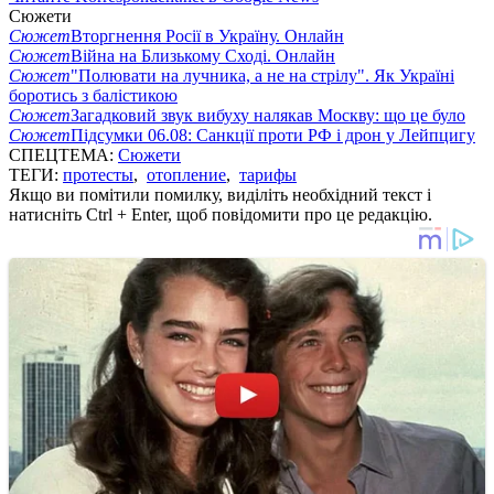
Сюжети
Сюжет
Вторгнення Росії в Україну. Онлайн
Сюжет
Війна на Близькому Сході. Онлайн
Сюжет
"Полювати на лучника, а не на стрілу". Як Україні
боротись з балістикою
Сюжет
Загадковий звук вибуху налякав Москву: що це було
Сюжет
Підсумки 06.08: Санкції проти РФ і дрон у Лейпцигу
СПЕЦТЕМА:
Сюжети
ТЕГИ:
протесты
,
отопление
,
тарифы
Якщо ви помітили помилку, виділіть необхідний текст і
натисніть Ctrl + Enter, щоб повідомити про це редакцію.