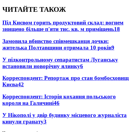
ЧИТАЙТЕ ТАКОЖ
Під Києвом горить продуктовий склад: вогнем
знищено більше п'яти тис. кв. м приміщень
18
Замовила вбивство співмешканця дочки:
жителька Полтавщини отримала 10 років
9
У підконтрольному сепаратистам Луганську
встановили новорічну ялинку
6
Корреспондент: Репортаж про стан бомбосховищ
Києва
4
2
Корреспондент: Історія кохання польського
короля на Галичині
4
6
У Нікополі у двір будинку місцевого журналіста
кинули гранату
3