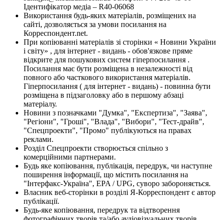
Ідентифікатор медіа – R40-06068
Використання будь-яких матеріалів, розміщених на
сайті, дозволяється за умови посилання на
Корреспондент.net.
При копіюванні матеріалів зі сторінки « Новини України
і світу» , для інтернет - видань - обов'язкове пряме
відкрите для пошукових систем гіперпосилання .
Посилання має бути розміщена в незалежності від
повного або часткового використання матеріалів.
Гіперпосилання ( для інтернет - видань) - повинна бути
розміщена в підзаголовку або в першому абзаці
матеріалу.
Новини з позначками "Думка", "Експертиза", "Заява",
"Регіони", "Гроші", "Влада", "Вибори", "Тест-драйв",
"Спецпроекти", "Промо" публікуються на правах
реклами.
Розділ Спецпроекти створюється спільно з
комерційними партнерами.
Будь яке копіювання, публікація, передрук, чи наступне
поширення інформації, що містить посилання на
"Інтерфакс-Україна", EPA / UPG, суворо забороняється.
Власник веб-сторінки в розділі Я-Корреспондент є автор
публікації.
Будь-яке копіювання, передрук та відтворення
фотографічних творів та/або аудіовізуальних творів