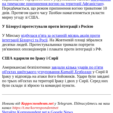
на тимчасове припинення вогню на території Афганістану
.
Передбачається, що режим припинення вогню триватиме 10
днів. Протягом цього часу
Талібан
намагатиметься укласти
мирну угоду зі США.
У Білорусі протестували проти інтеграції з Росією
У Мінську
відбулася п'ята за останній місяць акція проти
інтеграції Білорусі та Росії
. На Жовтневій площі зібралися
десятки людей. Протестувальники тримали портрети
ув'язнених опозиціонерів і плакати проти інтеграції з РФ.
США вдарили по Іраку і Сирії
Американські безпілотники
завдали кілька ударів по п'яти
об'єктах шиїтського угруповання
Катаїб Хезболлах
у Сирії й
Іраку у відповідь на атаки його бойовиків. Удари були завдані
по трьох об'єктах на території Іраку і двох у Сирії. Серед них
були склади зі зброєю та командні пункти.
Новини від
Корреспондент.net
у Telegram. Підписуйтесь на наш
канал
https://t.me/korrespondentnet
Читайте Korrespondent.net в Google News