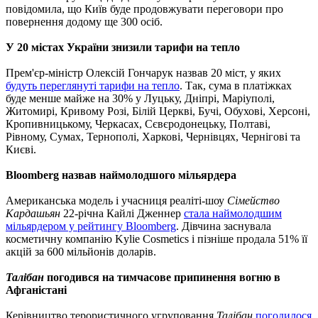
повідомила, що Київ буде продовжувати переговори про
повернення додому ще 300 осіб.
У 20 містах України знизили тарифи на тепло
Прем'єр-міністр Олексій Гончарук назвав 20 міст, у яких
будуть переглянуті тарифи на тепло
. Так, сума в платіжках
буде менше майже на 30% у Луцьку, Дніпрі, Маріуполі,
Житомирі, Кривому Розі, Білій Церкві, Бучі, Обухові, Херсоні,
Кропивницькому, Черкасах, Сєвєродонецьку, Полтаві,
Рівному, Сумах, Тернополі, Харкові, Чернівцях, Чернігові та
Києві.
Bloomberg назвав наймолодшого мільярдера
Американська модель і учасниця реаліті-шоу
Сімейство
Кардашьян
22-річна Кайлі Дженнер
стала наймолодшим
мільярдером у рейтингу Bloomberg
. Дівчина заснувала
косметичну компанію Kylie Cosmetics і пізніше продала 51% її
акцій за 600 мільйонів доларів.
Талібан
погодився на тимчасове припинення вогню в
Афганістані
Керівництво терористичного угруповання
Талібан
погодилося