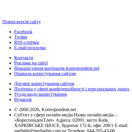
Повна версія сайту
Facebook
Twitter
RSS-стрічки
E-mail розсилка
Контакти
Реклама на сайті
Використання матеріалів korrespondent.net
Правила користування сайтом
Договір користування сайтом
Політика у сфері конфіденційності і персональних даних
Угода щодо користування
Редакція
© 2000-2026, Korrespondent.net
Суб'єкт у сфері онлайн-медіа Назва онлайн-медіа –
«КореспонденТ.net» Адреса: 02091, місто Київ,
ХАРКІВСЬКЕ ШОСЕ, будинок 172-Б, офіс 208/1 E-mail:
sunlight@mediadim.com.ua
Телефон: 044-205-43-00