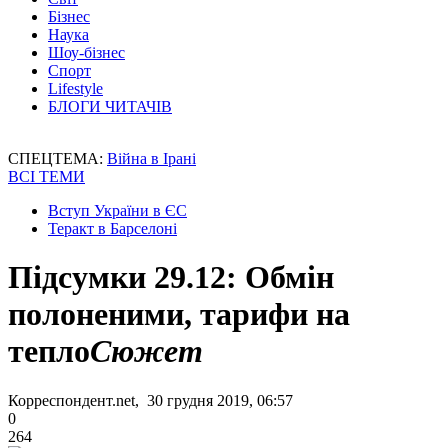
Бізнес
Наука
Шоу-бізнес
Спорт
Lifestyle
БЛОГИ ЧИТАЧІВ
СПЕЦТЕМА:
Війна в Ірані
ВСІ ТЕМИ
Вступ України в ЄС
Теракт в Барселоні
Підсумки 29.12: Обмін
полоненими, тарифи на
тепло
Сюжет
Корреспондент.net, 30 грудня 2019, 06:57
0
264