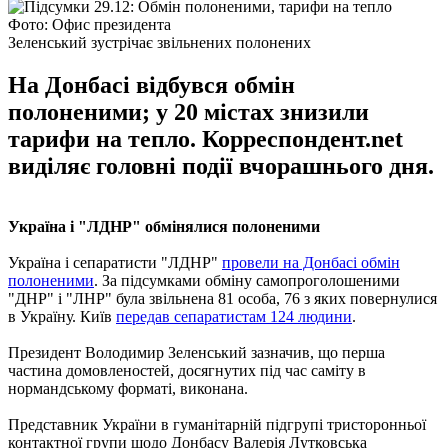
Фото: Офис президента
Зеленський зустрічає звільнених полонених
На Донбасі відбувся обмін
полоненими; у 20 містах знизили
тарифи на тепло. Корреспондент.net
виділяє головні події вчорашнього дня.
Україна і "ЛДНР" обмінялися полоненими
Україна і сепаратисти "ЛДНР"
провели на Донбасі обмін
полоненими
. За підсумками обміну самопроголошеними
"ДНР" і "ЛНР" була звільнена 81 особа, 76 з яких повернулися
в Україну. Київ
передав сепаратистам 124 людини
.
Президент Володимир Зеленський зазначив, що перша
частина домовленостей, досягнутих під час саміту в
нормандському форматі, виконана.
Представник України в гуманітарній підгрупі тристоронньої
контактної групи щодо Донбасу Валерія Лутковська