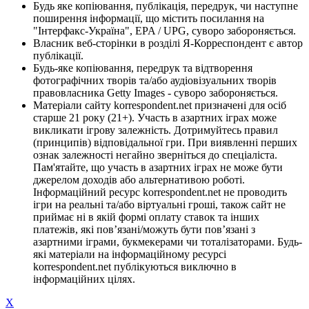
Будь яке копіювання, публікація, передрук, чи наступне
поширення інформації, що містить посилання на
"Інтерфакс-Україна", EPA / UPG, суворо забороняється.
Власник веб-сторінки в розділі Я-Корреспондент є автор
публікації.
Будь-яке копіювання, передрук та відтворення
фотографічних творів та/або аудіовізуальних творів
правовласника Getty Images - суворо забороняється.
Матеріали сайту korrespondent.net призначені для осіб
старше 21 року (21+). Участь в азартних іграх може
викликати ігрову залежність. Дотримуйтесь правил
(принципів) відповідальної гри. При виявленні перших
ознак залежності негайно зверніться до спеціаліста.
Пам'ятайте, що участь в азартних іграх не може бути
джерелом доходів або альтернативою роботі.
Інформаційний ресурс korrespondent.net не проводить
ігри на реальні та/або віртуальні гроші, також сайт не
приймає ні в якій формі оплату ставок та інших
платежів, які пов’язані/можуть бути пов’язані з
азартними іграми, букмекерами чи тоталізаторами. Будь-
які матеріали на інформаційному ресурсі
korrespondent.net публікуються виключно в
інформаційних цілях.
X