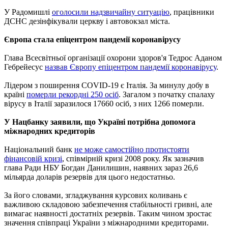
У Радомишлі
оголосили надзвичайну ситуацію
, працівники
ДСНС дезінфікували церкву і автовокзал міста.
Європа стала епіцентром пандемії коронавірусу
Глава Всесвітньої організації охорони здоров'я Тедрос Аданом
Гебрейесус
назвав Європу епіцентром пандемії коронавірусу
.
Лідером з поширення COVID-19 є Італія. За минулу добу в
країні
померли рекордні 250 осіб
. Загалом з початку спалаху
вірусу в Італії заразилося 17660 осіб, з них 1266 померли.
У Нацбанку заявили, що Україні потрібна допомога
міжнародних кредиторів
Національний банк
не може самостійно протистояти
фінансовій кризі
, співмірній кризі 2008 року. Як зазначив
глава Ради НБУ Богдан Данилишин, наявних зараз 26,6
мільярда доларів резервів для цього недостатньо.
За його словами, згладжування курсових коливань є
важливою складовою забезпечення стабільності гривні, але
вимагає наявності достатніх резервів. Таким чином зростає
значення співпраці України з міжнародними кредиторами.