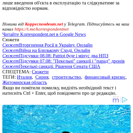
лише введення об'єкта в експлуатацію та слідкуватиме за
відповідністю нормам.
Новини від
Корреспондент.net
у Telegram. Підписуйтесь на наш
канал
https://t.me/korrespondentnet
Читайте Korrespondent.net в Google News
Сюжети
Сюжет
Вторгнення Росії в Україну. Онлайн
Сюжет
Війна на Близькому Сході. Онлайн
Сюжет
Підсумки 08.08: Patriot буде і мінус два НПЗ
Сюжет
Підсумки 07.08: "Пекельні" санкції і "парад" дронів
Сюжет
Пекельні санкції. Рішення Сената США
СПЕЦТЕМА:
Сюжети
ТЕГИ:
Италия
,
Сирия
,
строительство
,
финансовый кризис
,
Житомирская область
Якщо ви помітили помилку, виділіть необхідний текст і
натисніть Ctrl + Enter, щоб повідомити про це редакцію.