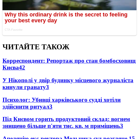
ЧИТАЙТЕ ТАКОЖ
Корреспондент: Репортаж про стан бомбосховищ
Києва
4
2
У Нікополі у двір будинку місцевого журналіста
кинули гранату
3
Психолог: Убивці харківського судді хотіли
здійснити ритуал
3
Під Києвом горить продуктовий склад: вогнем
знищено більше п'яти тис. кв. м приміщень
3
Апеляцію екс-ректора Мельника суд розгляне 15