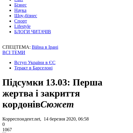
Бізнес
Наука
Шоу-бізнес
Спорт
Lifestyle
БЛОГИ ЧИТАЧІВ
СПЕЦТЕМА:
Війна в Ірані
ВСІ ТЕМИ
Вступ України в ЄС
Теракт в Барселоні
Підсумки 13.03: Перша
жертва і закриття
кордонів
Сюжет
Корреспондент.net, 14 березня 2020, 06:58
0
1067