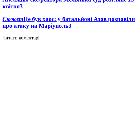
квітня
3
Сюжет
Це був хаос: у батальйоні Азов розповіли
про атаку на Маріуполь
3
Читати коментарі