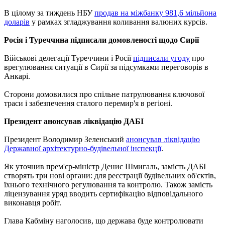
В цілому за тиждень НБУ
продав на міжбанку 981,6 мільйона
доларів
у рамках згладжування коливання валюних курсів.
Росія і Туреччина підписали домовленості щодо Сирії
Військові делегації Туреччини і Росії
підписали угоду
про
врегулювання ситуації в Сирії за підсумками переговорів в
Анкарі.
Сторони домовилися про спільне патрулювання ключової
траси і забезпечення сталого перемир'я в регіоні.
Президент анонсував ліквідацію ДАБІ
Президент Володимир Зеленський
анонсував ліквідацію
Державної архітектурно-будівельної інспекції
.
Як уточнив прем'єр-міністр Денис Шмигаль, замість ДАБІ
створять три нові органи: для реєстрації будівельних об'єктів,
їхнього технічного регулювання та контролю. Також замість
ліцензування уряд вводить сертифікацію відповідального
виконавця робіт.
Глава Кабміну наголосив, що держава буде контролювати