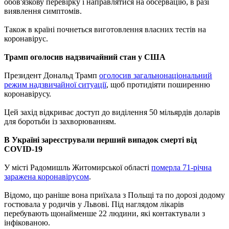
обов'язкову перевірку і направлятися на обсервацію, в разі
виявлення симптомів.
Також в країні почнеться виготовлення власних тестів на
коронавірус.
Трамп оголосив надзвичайний стан у США
Президент Дональд Трамп
оголосив загальнонаціональний
режим надзвичайної ситуації
, щоб протидіяти поширенню
коронавірусу.
Цей захід відкриває доступ до виділення 50 мільярдів доларів
для боротьби із захворюванням.
В Україні зареєстрували перший випадок смерті від
COVID-19
У місті Радомишль Житомирської області
померла 71-річна
заражена коронавірусом
.
Відомо, що раніше вона приїхала з Польщі та по дорозі додому
гостювала у родичів у Львові. Під наглядом лікарів
перебувають щонайменше 22 людини, які контактували з
інфікованою.