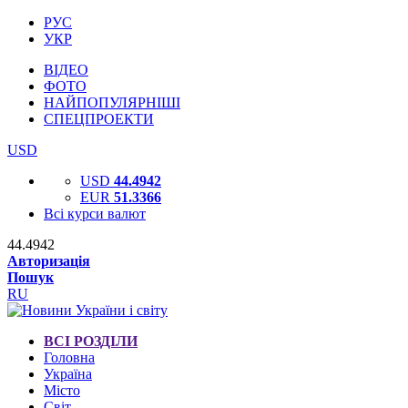
РУС
УКР
ВІДЕО
ФОТО
НАЙПОПУЛЯРНІШІ
СПЕЦПРОЕКТИ
USD
USD
44.4942
EUR
51.3366
Всі курси валют
44.4942
Авторизація
Пошук
RU
ВСІ РОЗДІЛИ
Головна
Україна
Місто
Світ