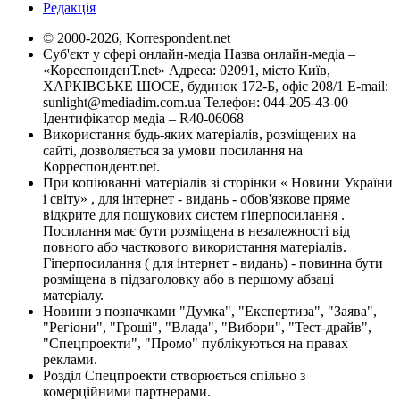
Редакція
© 2000-2026, Korrespondent.net
Суб'єкт у сфері онлайн-медіа Назва онлайн-медіа –
«КореспонденТ.net» Адреса: 02091, місто Київ,
ХАРКІВСЬКЕ ШОСЕ, будинок 172-Б, офіс 208/1 E-mail:
sunlight@mediadim.com.ua
Телефон: 044-205-43-00
Ідентифікатор медіа – R40-06068
Використання будь-яких матеріалів, розміщених на
сайті, дозволяється за умови посилання на
Корреспондент.net.
При копіюванні матеріалів зі сторінки « Новини України
і світу» , для інтернет - видань - обов'язкове пряме
відкрите для пошукових систем гіперпосилання .
Посилання має бути розміщена в незалежності від
повного або часткового використання матеріалів.
Гіперпосилання ( для інтернет - видань) - повинна бути
розміщена в підзаголовку або в першому абзаці
матеріалу.
Новини з позначками "Думка", "Експертиза", "Заява",
"Регіони", "Гроші", "Влада", "Вибори", "Тест-драйв",
"Спецпроекти", "Промо" публікуються на правах
реклами.
Розділ Спецпроекти створюється спільно з
комерційними партнерами.