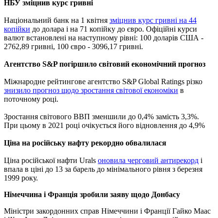
НБУ зміцнив курс гривні
Національний банк на 1 квітня
зміцнив курс гривні на 44
копійки
до долара і на 71 копійку до євро. Офіційні курси
валют встановлені на наступному рівні: 100 доларів США -
2762,89 гривні, 100 євро - 3096,17 гривні.
Агентство S&P погіршило світовий економічний прогноз
Міжнародне рейтингове агентство S&P Global Ratings різко
знизило прогноз щодо зростання світової економіки
в
поточному році.
Зростання світового ВВП зменшили до 0,4% замість 3,3%.
При цьому в 2021 році очікується його відновлення до 4,9%
Ціна на російську нафту рекордно обвалилася
Ціна російської нафти Urals
оновила черговий антирекорд
і
впала в ціні до 13 за барель до мінімального рівня з березня
1999 року.
Німеччина і Франція зробили заяву щодо Донбасу
Міністри закордонних справ Німеччини і Франції Гайко Маас