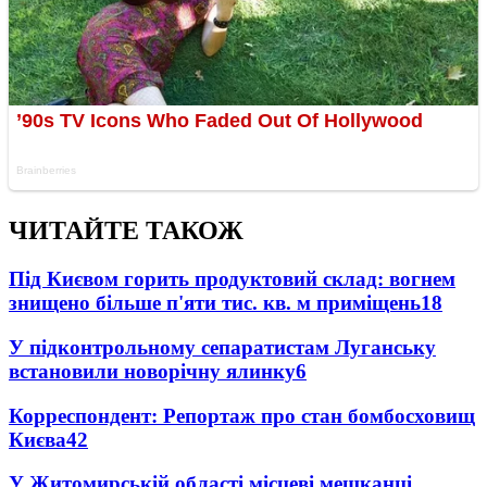
ЧИТАЙТЕ ТАКОЖ
Під Києвом горить продуктовий склад: вогнем
знищено більше п'яти тис. кв. м приміщень
18
У підконтрольному сепаратистам Луганську
встановили новорічну ялинку
6
Корреспондент: Репортаж про стан бомбосховищ
Києва
4
2
У Житомирській області місцеві мешканці