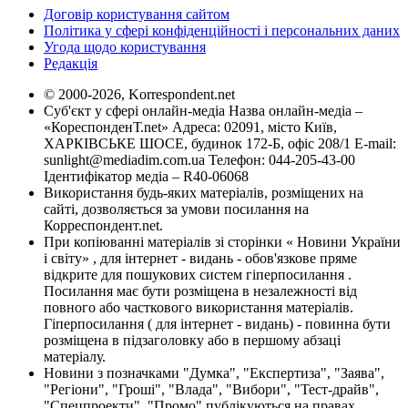
Договір користування сайтом
Політика у сфері конфіденційності і персональних даних
Угода щодо користування
Редакція
© 2000-2026, Korrespondent.net
Суб'єкт у сфері онлайн-медіа Назва онлайн-медіа –
«КореспонденТ.net» Адреса: 02091, місто Київ,
ХАРКІВСЬКЕ ШОСЕ, будинок 172-Б, офіс 208/1 E-mail:
sunlight@mediadim.com.ua
Телефон: 044-205-43-00
Ідентифікатор медіа – R40-06068
Використання будь-яких матеріалів, розміщених на
сайті, дозволяється за умови посилання на
Корреспондент.net.
При копіюванні матеріалів зі сторінки « Новини України
і світу» , для інтернет - видань - обов'язкове пряме
відкрите для пошукових систем гіперпосилання .
Посилання має бути розміщена в незалежності від
повного або часткового використання матеріалів.
Гіперпосилання ( для інтернет - видань) - повинна бути
розміщена в підзаголовку або в першому абзаці
матеріалу.
Новини з позначками "Думка", "Експертиза", "Заява",
"Регіони", "Гроші", "Влада", "Вибори", "Тест-драйв",
"Спецпроекти", "Промо" публікуються на правах