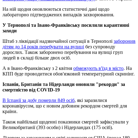
На ній щодня оновлюються статистичні дані щодо
лабораторно підтверджених випадків захворювання.
У Тернополі та Івано-Франківську посилили карантинні
заходи
Штаб з ліквідації надзвичайної ситуації в Тернополі
заборонив
дітям до 14 років перебувати на вулиці
без супроводу
дорослих. Також заборонено перебування на вулиці груп
людей в складі більше двох осіб.
А в Івано-Франківську з 2 квітня
обмежують в'їзд в місто
. На
КПП буде проводитися обов'язковий температурний скринінг.
Іспанія, Британія та Нідерланди оновили "рекорди" за
смертністю від COVID-19
В Іспанії за добу померли 849 осіб
, які заразилися
коронавірусом, що є новим добовим рекордом смертей для
країни.
Також найбільші щоденні показники смертей зафіксували у
Великобританії (393 особи) і Нідерландах (175 осіб).
Лідером за зараженням у світі залишається США (понад 189