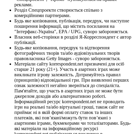
реклами.
Розділ Спецпроекти створюється спільно з
комерційними партнерами.
Будь яке копіювання, публікація, передрук, чи наступне
поширення інформації, що містить посилання на
"Інтерфакс-Україна", EPA / UPG, суворо забороняється.
Власник веб-сторінки в розділі Я-Корреспондент є автор
публікації.
Будь-яке копіювання, передрук та відтворення
фотографічних творів та/або аудіовізуальних творів
правовласника Getty Images - суворо забороняється.
Матеріали сайту korrespondent.net призначені для осіб
старше 21 року (21+). Участь в азартних іграх може
викликати ігрову залежність. Дотримуйтесь правил
(принципів) відповідальної гри. При виявленні перших
ознак залежності негайно зверніться до спеціаліста.
Пам'ятайте, що участь в азартних іграх не може бути
джерелом доходів або альтернативою роботі.
Інформаційний ресурс korrespondent.net не проводить
ігри на реальні та/або віртуальні гроші, також сайт не
приймає ні в якій формі оплату ставок та інших
платежів, які пов’язані/можуть бути пов’язані з
азартними іграми, букмекерами чи тоталізаторами. Будь-
які матеріали на інформаційному ресурсі
korrespondent.net публікуються виключно в