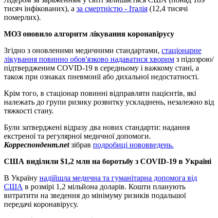
тисяч інфікованих), а
за смертністю - Італія
(12,4 тисячі
померлих).
МОЗ оновило алгоритм лікування коронавірусу
Згідно з оновленими медичними стандартами,
стаціонарне
лікування повинно обов'язково надаватися хворим
з підозрою/
підтвердженим COVID-19 в середньому і важкому стані, а
також при ознаках пневмонії або дихальної недостатності.
Крім того, в стаціонар повинні відправляти пацієнтів, які
належать до групи ризику розвитку ускладнень, незалежно від
тяжкості стану.
Були затверджені відразу два нових стандарти: надання
екстреної та регулярної медичної допомоги.
Корреспондент.net
зібрав
подробиці нововведень.
США виділили $1,2 млн на боротьбу з COVID-19 в Україні
В Україну
надійшла медична та гуманітарна допомога від
США
в розмірі 1,2 мільйона доларів. Кошти планують
витратити на зведення до мінімуму ризиків подальшої
передачі коронавірусу.