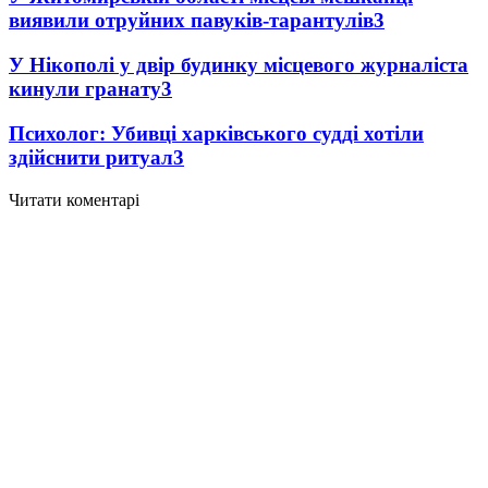
виявили отруйних павуків-тарантулів
3
У Нікополі у двір будинку місцевого журналіста
кинули гранату
3
Психолог: Убивці харківського судді хотіли
здійснити ритуал
3
Читати коментарі