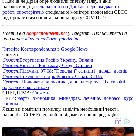
і Жан-Ів ле Дріан оприлюднили спільну заяву, в якій
наголосили, що
сепаратисти на Донбасі перешкоджають
роботі спостерігачів
спеціальної моніторингової місії ОБСЄ
під прикриттям пандемії коронавірусу COVID-19.
Новини від
Корреспондент.net
у Telegram. Підписуйтесь на
наш канал
https://t.me/korrespondentnet
.
Читайте Korrespondent.net в Google News
Сюжети
Сюжет
Вторгнення Росії в Україну. Онлайн
Сюжет
Війна на Близькому Сході. Онлайн
Сюжет
Підсумки 07.08: "Пекельні" санкції і "парад" дронів
Сюжет
Пекельні санкції. Рішення Сената США
Сюжет
"Полювати на лучника, а не на стрілу". Як Україні
боротись з балістикою
СПЕЦТЕМА:
Сюжети
ТЕГИ:
нефть
,
экономика
,
Минздрав
,
лечение
,
донбасс
,
курс
гривны
Якщо ви помітили помилку, виділіть необхідний текст і
натисніть Ctrl + Enter, щоб повідомити про це редакцію.