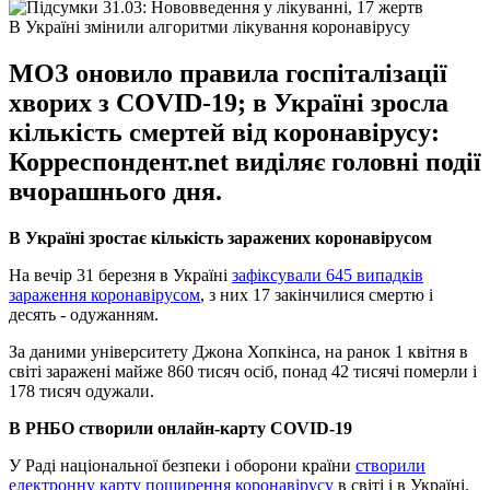
В Україні змінили алгоритми лікування коронавірусу
МОЗ оновило правила госпіталізації
хворих з COVID-19; в Україні зросла
кількість смертей від коронавірусу:
Корреспондент.net виділяє головні події
вчорашнього дня.
В Україні зростає кількість заражених коронавірусом
На вечір 31 березня в Україні
зафіксували 645 випадків
зараження коронавірусом
, з них 17 закінчилися смертю і
десять - одужанням.
За даними університету Джона Хопкінса, на ранок 1 квітня в
світі заражені майже 860 тисяч осіб, понад 42 тисячі померли і
178 тисяч одужали.
В РНБО створили онлайн-карту COVID-19
У Раді національної безпеки і оборони країни
створили
електронну карту поширення коронавірусу
в світі і в Україні.