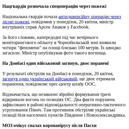
Нацгвардія розпочала спецоперацію через пожежі
Національна гвардія почала
антидиверсійну операцію через
лісові пожежі
, повідомив у понеділок, 20 квітня, міністр
внутрішніх справ Арсен Аваков у Facebook.
За його словами, напередодні під час вечірнього
моніторингового обльоту в Чорнобильській зоні виявили
чотири "феномени" на площі близько 100 метрів. Їх швидко
загасили. Міністр опублікував фото такого вогнища.
На Донбасі один військовий загинув, двоє поранені
У результаті обстрілів на Донбасі в понеділок, 20 квітня,
загинув один український військовий
, ще двоє отримали
поранення, повідомляє прес-центр штабу ООС.
Відзначається, що незаконні збройні формування тричі
відкривали вогонь по позиціях ОС. Два факти порушень
зафіксовано в районі відповідальності оперативно-тактичного
угруповання
Північ
. Там противник обстріляв українські
позиції біля населених пунктів Південне і Новоолександрівка.
МОЗ очікує спалах коронавірусу після Пасхи