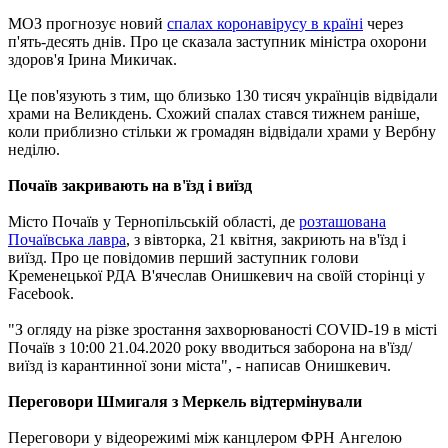
МОЗ прогнозує новий
спалах коронавірусу в країні
через
п'ять-десять днів. Про це сказала заступник міністра охорони
здоров'я Ірина Микичак.
Це пов'язують з тим, що близько 130 тисяч українців відвідали
храми на Великдень. Схожий спалах стався тижнем раніше,
коли приблизно стільки ж громадян відвідали храми у Вербну
неділю.
Почаїв закривають на в'їзд і виїзд
Місто Почаїв у Тернопільській області, де
розташована
Почаївська лавра
, з вівторка, 21 квітня, закриють на в'їзд і
виїзд. Про це повідомив перший заступник голови
Кременецької РДА В'ячеслав Онишкевич на своїй сторінці у
Facebook.
"З огляду на різке зростання захворюваності COVID-19 в місті
Почаїв з 10:00 21.04.2020 року вводиться заборона на в'їзд/
виїзд із карантинної зони міста", - написав Онишкевич.
Переговори Шмигаля з Меркель відтермінували
Переговори у відеорежимі між канцлером ФРН Ангелою