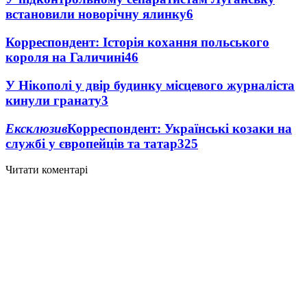
встановили новорічну ялинку
6
Корреспондент: Історія кохання польського
короля на Галичині
4
6
У Нікополі у двір будинку місцевого журналіста
кинули гранату
3
Ексклюзив
Корреспондент: Українські козаки на
службі у європейців та татар
3
25
Читати коментарі