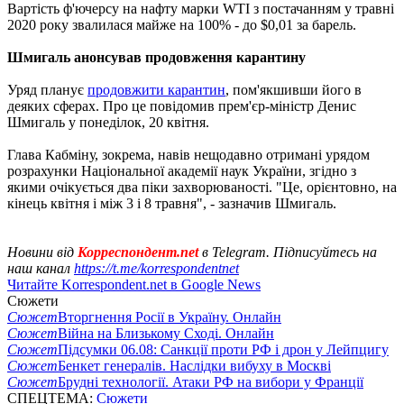
Вартість ф'ючерсу на нафту марки WTI з постачанням у травні
2020 року звалилася майже на 100% - до $0,01 за барель.
Шмигаль анонсував продовження карантину
Уряд планує
продовжити карантин
, пом'якшивши його в
деяких сферах. Про це повідомив прем'єр-міністр Денис
Шмигаль у понеділок, 20 квітня.
Глава Кабміну, зокрема, навів нещодавно отримані урядом
розрахунки Національної академії наук України, згідно з
якими очікується два піки захворюваності. "Це, орієнтовно, на
кінець квітня і між 3 і 8 травня", - зазначив Шмигаль.
Новини від
Корреспондент.net
в Telegram. Підписуйтесь на
наш канал
https://t.me/korrespondentnet
Читайте Korrespondent.net в Google News
Сюжети
Сюжет
Вторгнення Росії в Україну. Онлайн
Сюжет
Війна на Близькому Сході. Онлайн
Сюжет
Підсумки 06.08: Санкції проти РФ і дрон у Лейпцигу
Сюжет
Бенкет генералів. Наслідки вибуху в Москві
Сюжет
Брудні технології. Атаки РФ на вибори у Франції
СПЕЦТЕМА:
Сюжети