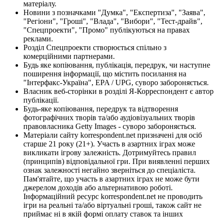
матеріалу.
Новини з позначками "Думка", "Експертиза", "Заява",
"Регіони", "Гроші", "Влада", "Вибори", "Тест-драйв",
"Спецпроекти", "Промо" публікуються на правах
реклами.
Розділ Спецпроекти створюється спільно з
комерційними партнерами.
Будь яке копіювання, публікація, передрук, чи наступне
поширення інформації, що містить посилання на
"Інтерфакс-Україна", EPA / UPG, суворо забороняється.
Власник веб-сторінки в розділі Я-Корреспондент є автор
публікації.
Будь-яке копіювання, передрук та відтворення
фотографічних творів та/або аудіовізуальних творів
правовласника Getty Images - суворо забороняється.
Матеріали сайту korrespondent.net призначені для осіб
старше 21 року (21+). Участь в азартних іграх може
викликати ігрову залежність. Дотримуйтесь правил
(принципів) відповідальної гри. При виявленні перших
ознак залежності негайно зверніться до спеціаліста.
Пам'ятайте, що участь в азартних іграх не може бути
джерелом доходів або альтернативою роботі.
Інформаційний ресурс korrespondent.net не проводить
ігри на реальні та/або віртуальні гроші, також сайт не
приймає ні в якій формі оплату ставок та інших