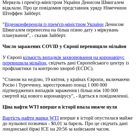
Меркель і прем'єр-міністром України Денисом Шмигалем
відклали. Про це повідомив представник уряду Німеччини
Штеффен Зайберт.
"
Відеоконференція із прем'єр-міністром України
Денисом
Шмигалем перенесена на більш пізню дату з міркувань
планування", - сказав Зайберт.
Число заражених COVID у Європі перевищило мільйон
У Європі
кількість випадків захворювання на коронавірус
перевищила мільйон
, свідчать дані Європейського центру із
профілактики та контролю хвороб (ECDC).
"Станом на неділю, 19 квітня, у країнах Європи, включаючи
Росію і Туреччину, зареєстровано понад 1 000 000
підтверджених випадків зараження і більш ніж 100 000
смертей від нового коронавірусу", - йдеться в повідомленні.
Ціна нафти WTI вперше в історії впала нижче нуля
Вартість нафти марки WTI
вперше в історії опустилася майже
до нульової позначки - $0,01 за барель. Про це свідчать дані
лондонської біржі ICE на 20:56 за київським часом.