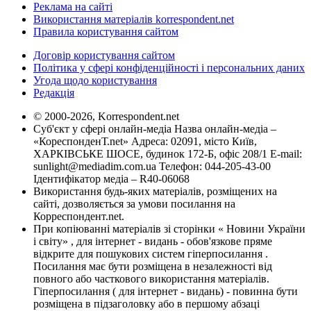
Реклама на сайті
Використання матеріалів korrespondent.net
Правила користування сайтом
Договір користування сайтом
Політика у сфері конфіденційності і персональних даних
Угода щодо користування
Редакція
© 2000-2026, Korrespondent.net
Суб'єкт у сфері онлайн-медіа Назва онлайн-медіа –
«КореспонденТ.net» Адреса: 02091, місто Київ,
ХАРКІВСЬКЕ ШОСЕ, будинок 172-Б, офіс 208/1 E-mail:
sunlight@mediadim.com.ua
Телефон: 044-205-43-00
Ідентифікатор медіа – R40-06068
Використання будь-яких матеріалів, розміщених на
сайті, дозволяється за умови посилання на
Корреспондент.net.
При копіюванні матеріалів зі сторінки « Новини України
і світу» , для інтернет - видань - обов'язкове пряме
відкрите для пошукових систем гіперпосилання .
Посилання має бути розміщена в незалежності від
повного або часткового використання матеріалів.
Гіперпосилання ( для інтернет - видань) - повинна бути
розміщена в підзаголовку або в першому абзаці