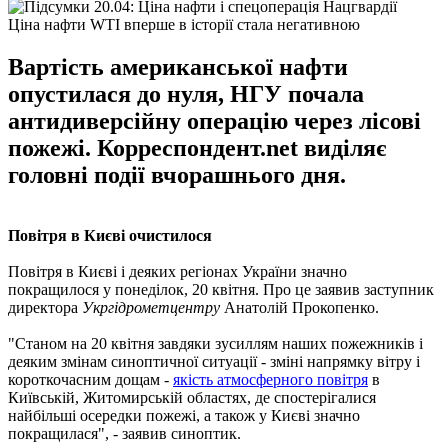
Ціна нафти WTI вперше в історії стала негативною
Вартість американської нафти
опустилася до нуля, НГУ почала
антидиверсійну операцію через лісові
пожежі. Корреспондент.net виділяє
головні події вчорашнього дня.
Повітря в Києві очистилося
Повітря в Києві і деяких регіонах України значно
покращилося у понеділок, 20 квітня. Про це заявив заступник
директора
Укргідрометцентру
Анатолій Прокопенко.
"Станом на 20 квітня завдяки зусиллям наших пожежників і
деяким змінам синоптичної ситуації - зміні напрямку вітру і
короткочасним дощам -
якість атмосферного повітря
в
Київській, Житомирській областях, де спостерігалися
найбільші осередки пожежі, а також у Києві значно
покращилася", - заявив синоптик.