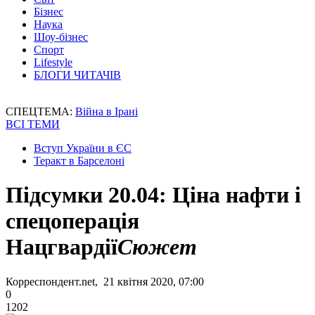
Бізнес
Наука
Шоу-бізнес
Спорт
Lifestyle
БЛОГИ ЧИТАЧІВ
СПЕЦТЕМА:
Війна в Ірані
ВСІ ТЕМИ
Вступ України в ЄС
Теракт в Барселоні
Підсумки 20.04: Ціна нафти і
спецоперація
Нацгвардії
Сюжет
Корреспондент.net, 21 квітня 2020, 07:00
0
1202