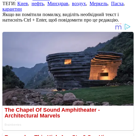
ТЕГИ:
Киев
,
нефть
,
Минздрав
,
воздух
,
Меркель
,
Пасха
,
карантин
Якщо ви помітили помилку, виділіть необхідний текст і
натисніть Ctrl + Enter, щоб повідомити про це редакцію.