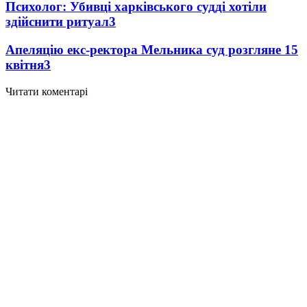
Психолог: Убивці харківського судді хотіли
здійснити ритуал
3
Апеляцію екс-ректора Мельника суд розгляне 15
квітня
3
Читати коментарі