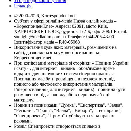
Угода щодо користування
Редакція
© 2000-2026, Korrespondent.net
Суб'єкт у сфері онлайн-медіа Назва онлайн-медіа –
«КореспонденТ.net» Адреса: 02091, місто Київ,
ХАРКІВСЬКЕ ШОСЕ, будинок 172-Б, офіс 208/1 E-mail:
sunlight@mediadim.com.ua
Телефон: 044-205-43-00
Ідентифікатор медіа – R40-06068
Використання будь-яких матеріалів, розміщених на
сайті, дозволяється за умови посилання на
Корреспондент.net.
При копіюванні матеріалів зі сторінки « Новини України
і світу» , для інтернет - видань - обов'язкове пряме
відкрите для пошукових систем гіперпосилання .
Посилання має бути розміщена в незалежності від
повного або часткового використання матеріалів.
Гіперпосилання ( для інтернет - видань) - повинна бути
розміщена в підзаголовку або в першому абзаці
матеріалу.
Новини з позначками "Думка", "Експертиза", "Заява",
"Регіони", "Гроші", "Влада", "Вибори", "Тест-драйв",
"Спецпроекти", "Промо" публікуються на правах
реклами.
Розділ Спецпроекти створюється спільно з