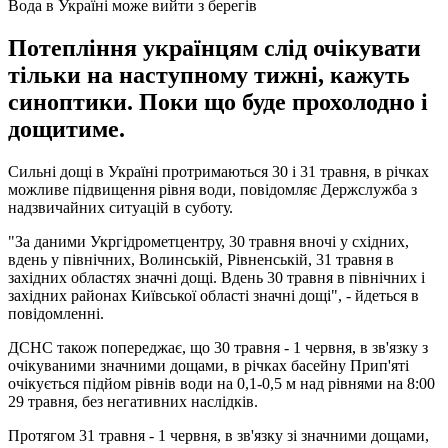
Вода в Україні може вийти з берегів
Потепління українцям слід очікувати
тільки на наступному тижні, кажуть
синоптики. Поки що буде прохолодно і
дощитиме.
Сильні дощі в Україні протримаються 30 і 31 травня, в річках
можливе підвищення рівня води, повідомляє Держслужба з
надзвичайних ситуацій в суботу.
"За даними Укргідрометцентру, 30 травня вночі у східних,
вдень у північних, Волинській, Рівненській, 31 травня в
західних областях значні дощі. Вдень 30 травня в північних і
західних районах Київської області значні дощі", - йдеться в
повідомленні.
ДСНС також попереджає, що 30 травня - 1 червня, в зв'язку з
очікуваними значними дощами, в річках басейну Прип'яті
очікується підйом рівнів води на 0,1-0,5 м над рівнями на 8:00
29 травня, без негативних наслідків.
Протягом 31 травня - 1 червня, в зв'язку зі значними дощами,