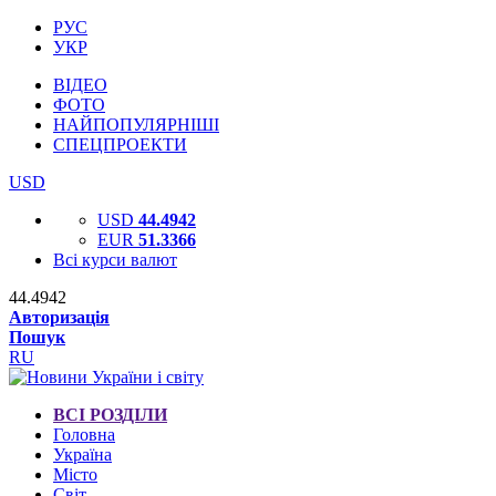
РУС
УКР
ВІДЕО
ФОТО
НАЙПОПУЛЯРНІШІ
СПЕЦПРОЕКТИ
USD
USD
44.4942
EUR
51.3366
Всі курси валют
44.4942
Авторизація
Пошук
RU
ВСІ РОЗДІЛИ
Головна
Україна
Місто
Світ