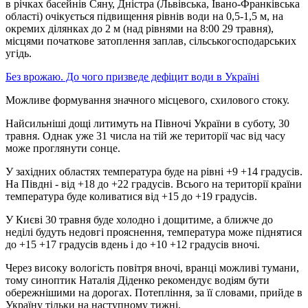
в річках басейнів Сяну, Дністра (Львівська, Івано-Франківська
області) очікується підвищення рівнів води на 0,5-1,5 м, на
окремих ділянках до 2 м (над рівнями на 8:00 29 травня),
місцями початкове затоплення заплав, сільськогосподарських
угідь.
Без врожаю. До чого призведе дефіцит води в Україні
Можливе формування значного місцевого, схилового стоку.
Найсильніші дощі литимуть на Півночі України в суботу, 30
травня. Однак уже 31 числа на тій же території час від часу
може проглянути сонце.
У західних областях температура буде на рівні +9 +14 градусів.
На Півдні - від +18 до +22 градусів. Всього на території країни
температура буде коливатися від +15 до +19 градусів.
У Києві 30 травня буде холодно і дощитиме, а ближче до
неділі будуть недовгі прояснення, температура може піднятися
до +15 +17 градусів вдень і до +10 +12 градусів вночі.
Через високу вологість повітря вночі, вранці можливі тумани,
тому синоптик Наталія Діденко рекомендує водіям бути
обережнішими на дорогах. Потепління, за її словами, прийде в
Україну тільки на наступному тижні.