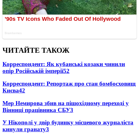
ЧИТАЙТЕ ТАКОЖ
Корреспондент: Як кубанські козаки чинили
опір Російській імперії
5
2
Корреспондент: Репортаж про стан бомбосховищ
Києва
4
2
Мер Немирова збив на пішохідному переході у
Вінниці працівника СБУ
3
У Нікополі у двір будинку місцевого журналіста
кинули гранату
3