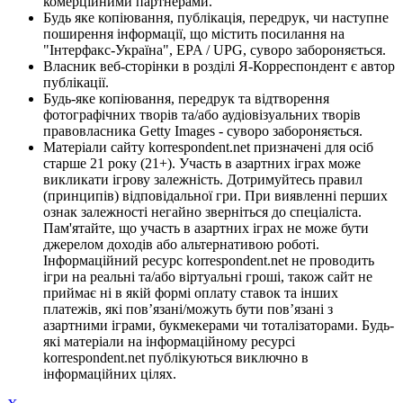
комерційними партнерами.
Будь яке копіювання, публікація, передрук, чи наступне
поширення інформації, що містить посилання на
"Інтерфакс-Україна", EPA / UPG, суворо забороняється.
Власник веб-сторінки в розділі Я-Корреспондент є автор
публікації.
Будь-яке копіювання, передрук та відтворення
фотографічних творів та/або аудіовізуальних творів
правовласника Getty Images - суворо забороняється.
Матеріали сайту korrespondent.net призначені для осіб
старше 21 року (21+). Участь в азартних іграх може
викликати ігрову залежність. Дотримуйтесь правил
(принципів) відповідальної гри. При виявленні перших
ознак залежності негайно зверніться до спеціаліста.
Пам'ятайте, що участь в азартних іграх не може бути
джерелом доходів або альтернативою роботі.
Інформаційний ресурс korrespondent.net не проводить
ігри на реальні та/або віртуальні гроші, також сайт не
приймає ні в якій формі оплату ставок та інших
платежів, які пов’язані/можуть бути пов’язані з
азартними іграми, букмекерами чи тоталізаторами. Будь-
які матеріали на інформаційному ресурсі
korrespondent.net публікуються виключно в
інформаційних цілях.