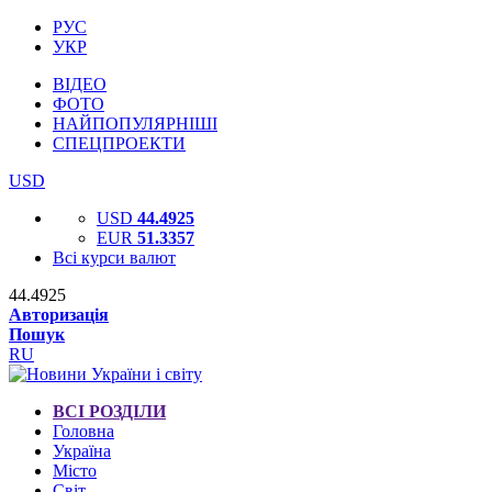
РУС
УКР
ВІДЕО
ФОТО
НАЙПОПУЛЯРНІШІ
СПЕЦПРОЕКТИ
USD
USD
44.4925
EUR
51.3357
Всі курси валют
44.4925
Авторизація
Пошук
RU
ВСІ РОЗДІЛИ
Головна
Україна
Місто
Світ