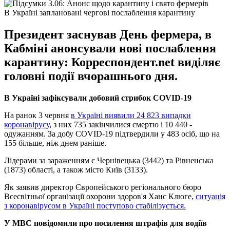
В Україні заплановані чергові послаблення карантину
Президент заснував День фермера, в
Кабміні анонсували нові послаблення
карантину: Корреспондент.net виділяє
головні події вчорашнього дня.
В Україні зафіксували добовий стрибок COVID-19
На ранок 3 червня
в Україні виявили 24 823 випадки
коронавірусу
, з них 735 закінчилися смертю і 10 440 -
одужанням. За добу COVID-19 підтвердили у 483 осіб, що на
155 більше, ніж днем ​​раніше.
Лідерами за зараженням є Чернівецька (3442) та Рівненська
(1873) області, а також місто Київ (3133).
Як заявив директор Європейського регіонального бюро
Всесвітньої організації охорони здоров'я Ханс Клюге,
ситуація
з коронавірусом в Україні поступово стабілізується.
У МВС повідомили про посилення штрафів для водіїв