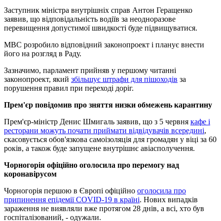
Заступник міністра внутрішніх справ Антон Геращенко
заявив, що відповідальність водіїв за неодноразове
перевищення допустимої швидкості буде підвищуватися.
МВС розробило відповідний законопроект і планує внести
його на розгляд в Раду.
Зазначимо, парламент прийняв у першому читанні
законопроект, який
збільшує штрафи для пішоходів
за
порушення правил при переході доріг.
Прем'єр повідомив про зняття низки обмежень карантину
Прем'єр-міністр Денис Шмигаль заявив, що з 5 червня
кафе і
ресторани можуть почати приймати відвідувачів всередині
,
скасовується обов'язкова самоізоляція для громадян у віці за 60
років, а також буде запущене внутрішнє авіасполучення.
Чорногорія офіційно оголосила про перемогу над
коронавірусом
Чорногорія першою в Європі офіційно
оголосила про
припинення епідемії COVID-19 в країні
. Нових випадків
зараження не виявляли вже протягом 28 днів, а всі, хто був
госпіталізований, - одужали.