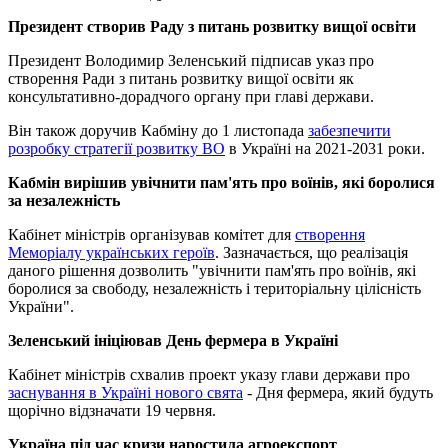
Президент створив Раду з питань розвитку вищої освіти
Президент Володимир Зеленський підписав указ про
створення Ради з питань розвитку вищої освіти як
консультативно-дорадчого органу при главі держави.
Він також доручив Кабміну до 1 листопада
забезпечити
розробку стратегії розвитку ВО
в Україні на 2021-2031 роки.
Кабмін вирішив увічнити пам'ять про воїнів, які боролися
за незалежність
Кабінет міністрів організував комітет для
створення
Меморіалу українських героїв
. Зазначається, що реалізація
даного рішення дозволить "увічнити пам'ять про воїнів, які
боролися за свободу, незалежність і територіальну цілісність
України".
Зеленський ініціював День фермера в Україні
Кабінет міністрів схвалив проект указу глави держави про
заснування в Україні нового свята
- Дня фермера, який будуть
щорічно відзначати 19 червня.
Україна під час кризи наростила агроекспорт