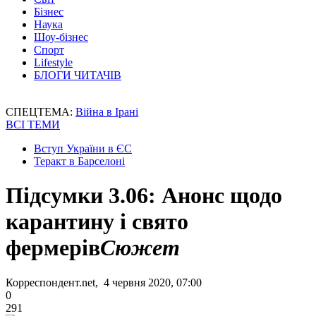
Бізнес
Наука
Шоу-бізнес
Спорт
Lifestyle
БЛОГИ ЧИТАЧІВ
СПЕЦТЕМА:
Війна в Ірані
ВСІ ТЕМИ
Вступ України в ЄС
Теракт в Барселоні
Підсумки 3.06: Анонс щодо
карантину і свято
фермерів
Сюжет
Корреспондент.net, 4 червня 2020, 07:00
0
291