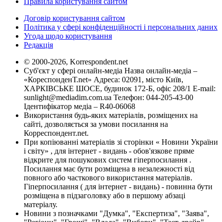
Правила користування сайтом
Договір користування сайтом
Політика у сфері конфіденційності і персональних даних
Угода щодо користування
Редакція
© 2000-2026, Korrespondent.net
Суб'єкт у сфері онлайн-медіа Назва онлайн-медіа –
«КореспонденТ.net» Адреса: 02091, місто Київ,
ХАРКІВСЬКЕ ШОСЕ, будинок 172-Б, офіс 208/1 E-mail:
sunlight@mediadim.com.ua
Телефон: 044-205-43-00
Ідентифікатор медіа – R40-06068
Використання будь-яких матеріалів, розміщених на
сайті, дозволяється за умови посилання на
Корреспондент.net.
При копіюванні матеріалів зі сторінки « Новини України
і світу» , для інтернет - видань - обов'язкове пряме
відкрите для пошукових систем гіперпосилання .
Посилання має бути розміщена в незалежності від
повного або часткового використання матеріалів.
Гіперпосилання ( для інтернет - видань) - повинна бути
розміщена в підзаголовку або в першому абзаці
матеріалу.
Новини з позначками "Думка", "Експертиза", "Заява",