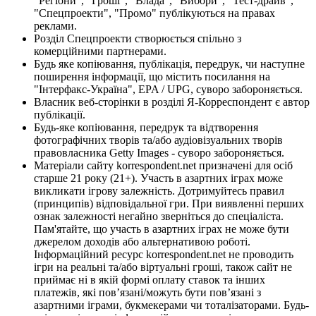
"Регіони", "Гроші", "Влада", "Вибори", "Тест-драйв",
"Спецпроекти", "Промо" публікуються на правах
реклами.
Розділ Спецпроекти створюється спільно з
комерційними партнерами.
Будь яке копіювання, публікація, передрук, чи наступне
поширення інформації, що містить посилання на
"Інтерфакс-Україна", EPA / UPG, суворо забороняється.
Власник веб-сторінки в розділі Я-Корреспондент є автор
публікації.
Будь-яке копіювання, передрук та відтворення
фотографічних творів та/або аудіовізуальних творів
правовласника Getty Images - суворо забороняється.
Матеріали сайту korrespondent.net призначені для осіб
старше 21 року (21+). Участь в азартних іграх може
викликати ігрову залежність. Дотримуйтесь правил
(принципів) відповідальної гри. При виявленні перших
ознак залежності негайно зверніться до спеціаліста.
Пам'ятайте, що участь в азартних іграх не може бути
джерелом доходів або альтернативою роботі.
Інформаційний ресурс korrespondent.net не проводить
ігри на реальні та/або віртуальні гроші, також сайт не
приймає ні в якій формі оплату ставок та інших
платежів, які пов’язані/можуть бути пов’язані з
азартними іграми, букмекерами чи тоталізаторами. Будь-