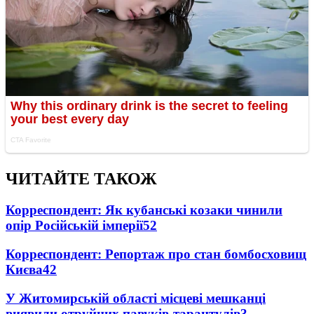
ЧИТАЙТЕ ТАКОЖ
Корреспондент: Як кубанські козаки чинили
опір Російській імперії
5
2
Корреспондент: Репортаж про стан бомбосховищ
Києва
4
2
У Житомирській області місцеві мешканці
виявили отруйних павуків-тарантулів
3