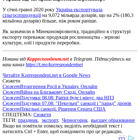
У січні-травні 2020 року
Україна експортувала
сільгосппродукції
на 9,072 мільярда доларів, що на 2% (180,3
мільйона доларів) більше, ніж роком раніше.
Як зазначили в Мінекономрозвитку, традиційно в структурі
експорту переважає продукція рослинництва - зернові
культури, олії і продукти переробки.
Новини від
Корреспондент.net
в Telegram. Підписуйтесь на
наш канал
https://t.me/korrespondentnet
Читайте Korrespondent.net в Google News
Сюжети
Сюжет
Вторгнення Росії в Україну. Онлайн
Сюжет
Війна на Близькому Сході. Онлайн
Сюжет
Підсумки 08.08: Patriot буде і мінус два НПЗ
Сюжет
Підсумки 07.08: "Пекельні" санкції і "парад" дронів
Сюжет
Пекельні санкції. Рішення Сената США
СПЕЦТЕМА:
Сюжети
ТЕГИ:
праздник
,
экспорт
,
Черногория
,
высшее образование
Якщо ви помітили помилку, виділіть необхідний текст і
натисніть Ctrl + Enter, щоб повідомити про це редакцію.