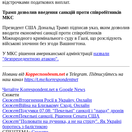
відстрочками податкових виплат.
Трамп дозволив введення санкцій проти співробітників
МКС
Президент США Дональд Трамп підписав указ, яким дозволив
вводити економічні санкції проти співробітників
Міжнародного кримінального суду в Гаазі, що розслідують
військові злочини без згоди Вашингтона.
У МКС рішення американської адміністрації
назвали
"безпрецедентною атакою".
Новини від
Корреспондент.net
в Telegram. Підписуйтесь на
наш канал
https://t.me/korrespondentnet
Читайте Korrespondent.net в Google News
Сюжети
Сюжет
Вторгнення Росії в Україну. Онлайн
Сюжет
Війна на Близькому Сході. Онлайн
Сюжет
Підсумки 07.08: "Пекельні" санкції і "парад" дронів
Сюжет
Пекельні санкції. Рішення Сената США
Сюжет
"Полювати на лучника, а не на стрілу". Як Україні
боротись з балістикою
СПЕЦТЕМА:
Сюжети