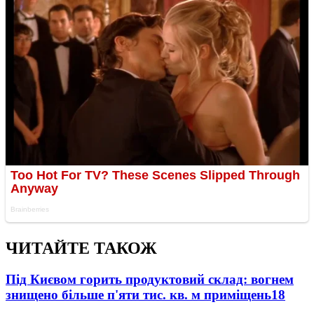
ЧИТАЙТЕ ТАКОЖ
Під Києвом горить продуктовий склад: вогнем
знищено більше п'яти тис. кв. м приміщень
18