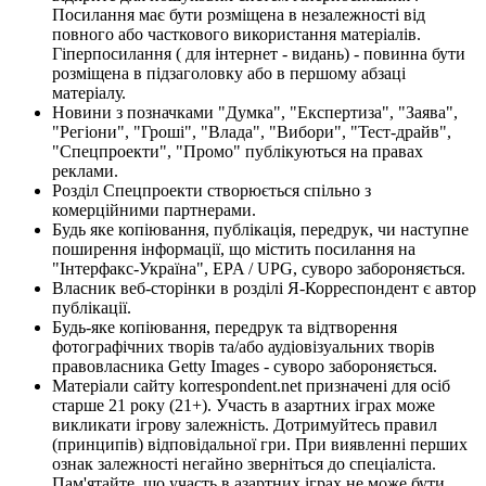
Посилання має бути розміщена в незалежності від
повного або часткового використання матеріалів.
Гіперпосилання ( для інтернет - видань) - повинна бути
розміщена в підзаголовку або в першому абзаці
матеріалу.
Новини з позначками "Думка", "Експертиза", "Заява",
"Регіони", "Гроші", "Влада", "Вибори", "Тест-драйв",
"Спецпроекти", "Промо" публікуються на правах
реклами.
Розділ Спецпроекти створюється спільно з
комерційними партнерами.
Будь яке копіювання, публікація, передрук, чи наступне
поширення інформації, що містить посилання на
"Інтерфакс-Україна", EPA / UPG, суворо забороняється.
Власник веб-сторінки в розділі Я-Корреспондент є автор
публікації.
Будь-яке копіювання, передрук та відтворення
фотографічних творів та/або аудіовізуальних творів
правовласника Getty Images - суворо забороняється.
Матеріали сайту korrespondent.net призначені для осіб
старше 21 року (21+). Участь в азартних іграх може
викликати ігрову залежність. Дотримуйтесь правил
(принципів) відповідальної гри. При виявленні перших
ознак залежності негайно зверніться до спеціаліста.
Пам'ятайте, що участь в азартних іграх не може бути