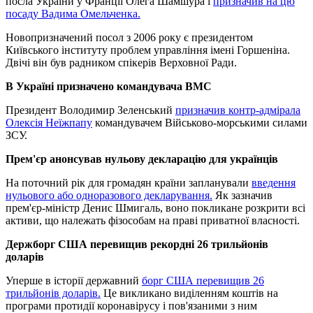
посла України у Франції Олега Шамшура і
призначив на цю
посаду Вадима Омельченка.
Новопризначений посол з 2006 року є президентом
Київського інституту проблем управління імені Горшеніна.
Двічі він був радником спікерів Верховної Ради.
В Україні призначено командувача ВМС
Президент Володимир Зеленський
призначив контр-адмірала
Олексія Неїжпапу
командувачем Військово-морськими силами
ЗСУ.
Прем'єр анонсував нульову декларацію для українців
На поточний рік для громадян країни запланували
введення
нульового або одноразового декларування.
Як зазначив
прем'єр-міністр Денис Шмигаль, воно покликане розкрити всі
активи, що належать фізособам на праві приватної власності.
Держборг США перевищив рекордні 26 трильйонів
доларів
Уперше в історії державний
борг США перевищив 26
трильйонів доларів.
Це викликано виділенням коштів на
програми протидії коронавірусу і пов'язаними з ним