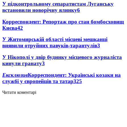
У підконтрольному сепаратистам Луганську
встановили новорічну ялинку
6
Корреспондент: Репортаж про стан бомбосховищ
Києва
4
2
У Житомирській області місцеві мешканці
виявили отруйних павуків-тарантулів
3
У Нікополі у двір будинку місцевого журналіста
кинули гранату
3
Ексклюзив
Корреспондент: Українські козаки на
службі у європейців та татар
3
25
Читати коментарі