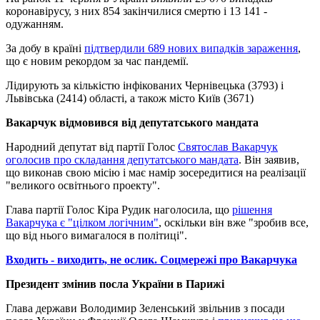
коронавірусу, з них 854 закінчилися смертю і 13 141 -
одужанням.
За добу в країні
підтвердили 689 нових випадків зараження
,
що є новим рекордом за час пандемії.
Лідирують за кількістю інфікованих Чернівецька (3793) і
Львівська (2414) області, а також місто Київ (3671)
Вакарчук відмовився від депутатського мандата
Народний депутат від партії Голос
Святослав Вакарчук
оголосив про складання депутатського мандата
. Він заявив,
що виконав свою місію і має намір зосередитися на реалізації
"великого освітнього проекту".
Глава партії Голос Кіра Рудик наголосила, що
рішення
Вакарчука є "цілком логічним"
, оскільки він вже "зробив все,
що від нього вимагалося в політиці".
Входить - виходить, не ослик. Соцмережі про Вакарчука
Президент змінив посла України в Парижі
Глава держави Володимир Зеленський звільнив з посади