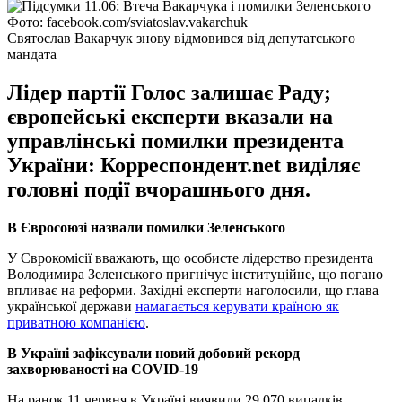
Фото: facebook.com/sviatoslav.vakarchuk
Святослав Вакарчук знову відмовився від депутатського
мандата
Лідер партії Голос залишає Раду;
європейські експерти вказали на
управлінські помилки президента
України: Корреспондент.net виділяє
головні події вчорашнього дня.
В Євросоюзі назвали помилки Зеленського
У Єврокомісії вважають, що особисте лідерство президента
Володимира Зеленського пригнічує інституційне, що погано
впливає на реформи. Західні експерти наголосили, що глава
української держави
намагається керувати країною як
приватною компанією
.
В Україні зафіксували новий добовий рекорд
захворюваності на COVID-19
На ранок 11 червня в Україні виявили 29 070 випадків