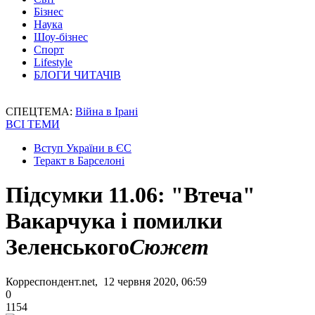
Бізнес
Наука
Шоу-бізнес
Спорт
Lifestyle
БЛОГИ ЧИТАЧІВ
СПЕЦТЕМА:
Війна в Ірані
ВСІ ТЕМИ
Вступ України в ЄС
Теракт в Барселоні
Підсумки 11.06: "Втеча"
Вакарчука і помилки
Зеленського
Сюжет
Корреспондент.net, 12 червня 2020, 06:59
0
1154