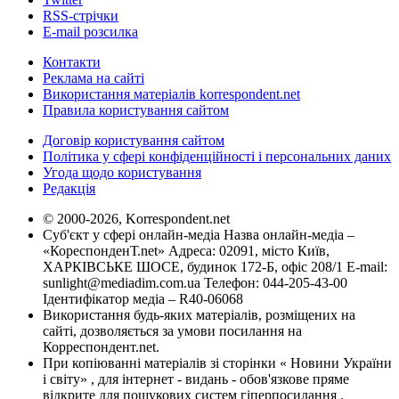
RSS-стрічки
E-mail розсилка
Контакти
Реклама на сайті
Використання матеріалів korrespondent.net
Правила користування сайтом
Договір користування сайтом
Політика у сфері конфіденційності і персональних даних
Угода щодо користування
Редакція
© 2000-2026, Korrespondent.net
Суб'єкт у сфері онлайн-медіа Назва онлайн-медіа –
«КореспонденТ.net» Адреса: 02091, місто Київ,
ХАРКІВСЬКЕ ШОСЕ, будинок 172-Б, офіс 208/1 E-mail:
sunlight@mediadim.com.ua
Телефон: 044-205-43-00
Ідентифікатор медіа – R40-06068
Використання будь-яких матеріалів, розміщених на
сайті, дозволяється за умови посилання на
Корреспондент.net.
При копіюванні матеріалів зі сторінки « Новини України
і світу» , для інтернет - видань - обов'язкове пряме
відкрите для пошукових систем гіперпосилання .