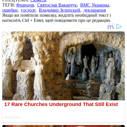
ТЕГИ:
Франция
,
Святослав Вакарчук
,
ВМС Украины
,
ошибки
,
госдолг
,
Владимир Зеленский
,
декларация
Якщо ви помітили помилку, виділіть необхідний текст і
натисніть Ctrl + Enter, щоб повідомити про це редакцію.