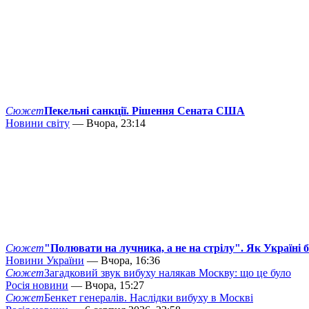
Сюжет
Пекельні санкції. Рішення Сената США
Новини світу
— Вчора, 23:14
Сюжет
"Полювати на лучника, а не на стрілу". Як Україні 
Новини України
— Вчора, 16:36
Сюжет
Загадковий звук вибуху налякав Москву: що це було
Росія новини
— Вчора, 15:27
Сюжет
Бенкет генералів. Наслідки вибуху в Москві