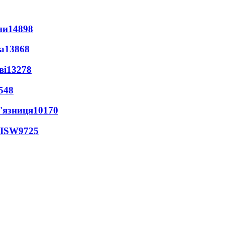
ни
14898
а
13868
ві
13278
548
'язниця
10170
 ISW
9725