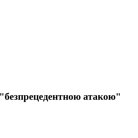
"безпрецедентною атакою"