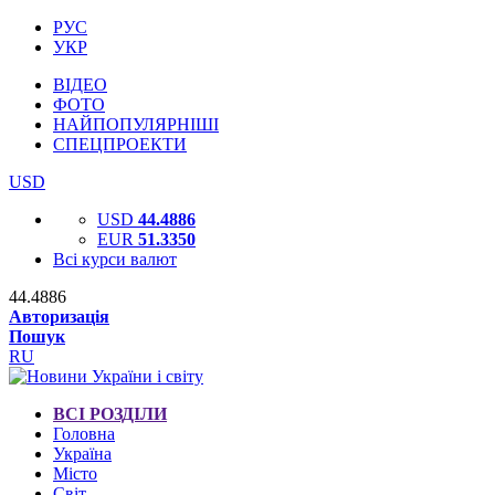
РУС
УКР
ВІДЕО
ФОТО
НАЙПОПУЛЯРНІШІ
СПЕЦПРОЕКТИ
USD
USD
44.4886
EUR
51.3350
Всі курси валют
44.4886
Авторизація
Пошук
RU
ВСІ РОЗДІЛИ
Головна
Україна
Місто
Світ