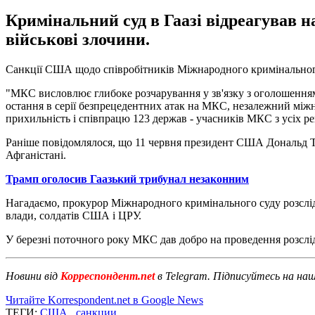
Кримінальний суд в Гаазі відреагував н
військові злочини.
Санкції США щодо співробітників Міжнародного кримінальног
"МКС висловлює глибоке розчарування у зв'язку з оголошенням з
остання в серії безпрецедентних атак на МКС, незалежний міжн
прихильність і співпрацю 123 держав - учасників МКС з усіх рег
Раніше повідомлялося, що 11 червня президент США Дональд Т
Афганістані.
Трамп оголосив Гаазький трибунал незаконним
Нагадаємо, прокурор Міжнародного кримінального суду розслідує
влади, солдатів США і ЦРУ.
У березні поточного року МКС дав добро на проведення розслі
Новини від
Корреспондент.net
в Telegram. Підписуйтесь на на
Читайте Korrespondent.net в Google News
ТЕГИ:
США
,
санкции