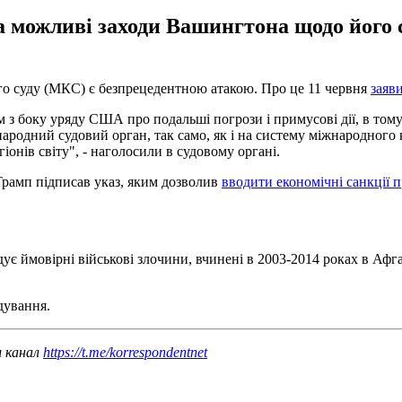
а можливі заходи Вашингтона щодо його с
о суду (МКС) є безпрецедентною атакою. Про це 11 червня
заяв
 боку уряду США про подальші погрози і примусові дії, в тому ч
ародний судовий орган, так само, як і на систему міжнародного
іонів світу", - наголосили в судовому органі.
рамп підписав указ, яким дозволив
вводити економічні санкції 
 ймовірні військові злочини, вчинені в 2003-2014 роках в Афгані
дування.
ш канал
https://t.me/korrespondentnet