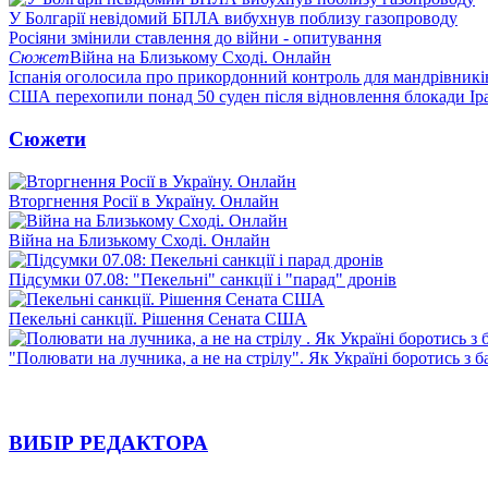
У Болгарії невідомий БПЛА вибухнув поблизу газопроводу
Росіяни змінили ставлення до війни - опитування
Сюжет
Війна на Близькому Сході. Онлайн
Іспанія оголосила про прикордонний контроль для мандрівників 
США перехопили понад 50 суден після відновлення блокади Ір
Сюжети
Вторгнення Росії в Україну. Онлайн
Війна на Близькому Сході. Онлайн
Підсумки 07.08: "Пекельні" санкції і "парад" дронів
Пекельні санкції. Рішення Сената США
"Полювати на лучника, а не на стрілу". Як Україні боротись з 
ВИБІР РЕДАКТОРА