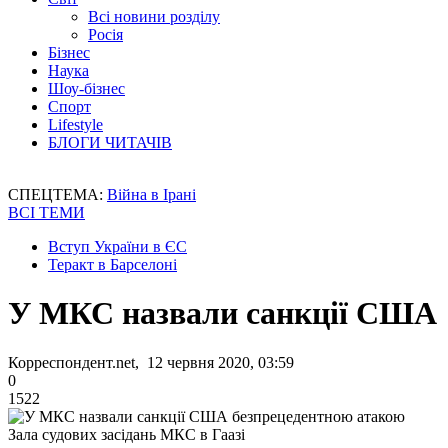
Всі новини розділу
Росія
Бізнес
Наука
Шоу-бізнес
Спорт
Lifestyle
БЛОГИ ЧИТАЧІВ
СПЕЦТЕМА:
Війна в Ірані
ВСІ ТЕМИ
Вступ України в ЄС
Теракт в Барселоні
У МКС назвали санкції США 
Корреспондент.net, 12 червня 2020, 03:59
0
1522
Зала судових засідань МКС в Гаазі