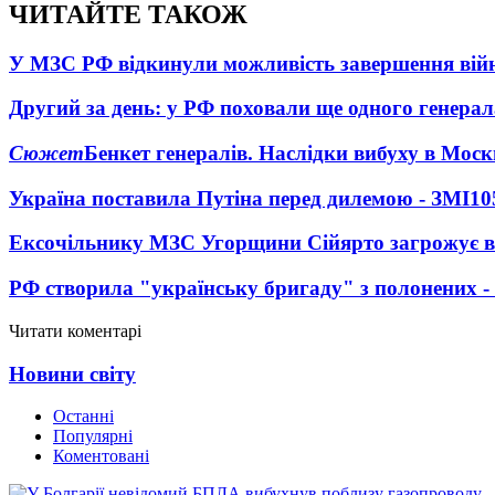
ЧИТАЙТЕ ТАКОЖ
У МЗС РФ відкинули можливість завершення вій
Другий за день: у РФ поховали ще одного генерал
Сюжет
Бенкет генералів. Наслідки вибуху в Моск
Україна поставила Путіна перед дилемою - ЗМІ
10
Ексочільнику МЗС Угорщини Сійярто загрожує в
РФ створила "українську бригаду" з полонених -
Читати коментарі
Новини світу
Останні
Популярні
Коментовані