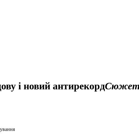
дову і новий антирекорд
Сюже
жування