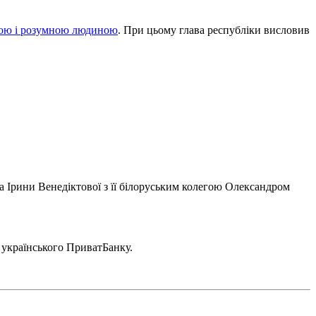
шою і розумною людиною
. При цьому глава республіки висловив
а Ірини Венедіктової з її білоруським колегою Олександром
 українського ПриватБанку.