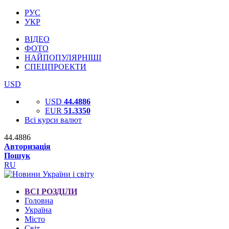
РУС
УКР
ВІДЕО
ФОТО
НАЙПОПУЛЯРНІШІ
СПЕЦПРОЕКТИ
USD
USD
44.4886
EUR
51.3350
Всі курси валют
44.4886
Авторизація
Пошук
RU
ВСІ РОЗДІЛИ
Головна
Україна
Місто
Світ