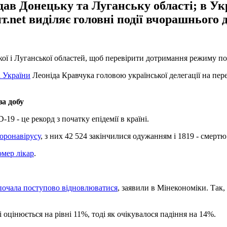
ав Донецьку та Луганську області; в Ук
net виділяє головні події вчорашнього 
ої і Луганської областей, щоб перевірити дотримання режиму п
 України
Леоніда Кравчука головою української делегації на пер
за добу
9 - це рекорд з початку епідемії в країні.
коронавірусу
, з них 42 524 закінчилися одужанням і 1819 - смертю
мер лікар
.
почала поступово відновлюватися
, заявили в Мінекономіки. Так,
 оцінюється на рівні 11%, тоді як очікувалося падіння на 14%.