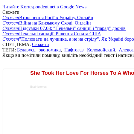
Читайте Korrespondent.net в Google News
Сюжети
Сюжет
Вторгнення Росії в Україну. Онлайн
Сюжет
Війна на Близькому Сході. Онлайн
Сюжет
Підсумки 07.08: "Пекельні" санкції і "парад" дронів
Сюжет
Пекельні санкції. Рішення Сената США
Сюжет
"Полювати на лучника, а не на стрілу". Як Україні бор
СПЕЦТЕМА:
Сюжети
ТЕГИ:
Беларусь
,
экономика
,
Нафтогаз
,
Коломойский
,
Алекса
Якщо ви помітили помилку, виділіть необхідний текст і натисніт