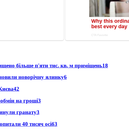
щено більше п'яти тис. кв. м приміщень
18
новили новорічну ялинку
6
Києва
4
2
 обмін на гроші
3
кинули гранату
3
опитали 40 тисяч осіб
3