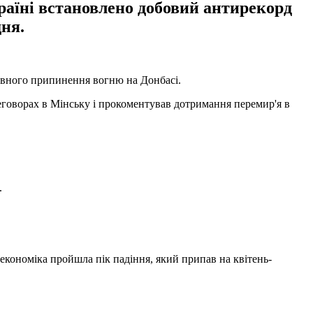
раїні встановлено добовий антирекорд
дня.
овного припинення вогню на Донбасі.
еговорах в Мінську і прокоментував дотримання перемир'я в
.
 економіка пройшла пік падіння, який припав на квітень-