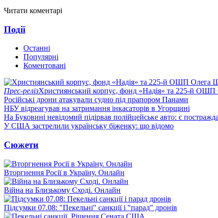
Читати коментарі
Події
Останні
Популярні
Коментовані
Прес-реліз
Християнський корпус, фонд «Надія» та 225-й ОШП 
Російські дрони атакували судно під прапором Панами
НБУ відреагував на затримання інкасаторів в Угорщині
На Буковині невідомий підірвав полійцейське авто: є постражда
У США застрелили українську біженку: що відомо
Сюжети
Вторгнення Росії в Україну. Онлайн
Війна на Близькому Сході. Онлайн
Підсумки 07.08: "Пекельні" санкції і "парад" дронів