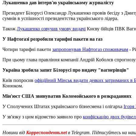
Лукашенко дав інтерв'ю українському журналісту
Президент Білорусі Олександр Лукашенко провів бесіду з Дмитр
сумнів в успішності президентства українського лідера.
Також
Лукашенко озвучив умову видачі
Києву бійців ПВК Вагн
У Нафтогазі розробили тарифні пакети на газ
Чотири тарифні пакети
запропонував Нафтогаз споживачам
- Р
При цьому глава правління компанії Андрій Коболєв спрогнозу
Україна зробила запит Білорусі про видачу "вагнерівців"
Київ попросив
офіційний Мінськ видати деяких затриманих в Б
Конюком.
Мін'юст США звинуватив Коломойського в розкраданнях
У Сполучених Штатах українського бізнесмена і олігарха
Ігоря
У зв'язку з цим відомство заявило про
конфіскацію двох будівел
Новини від
Корреспондент.net
в Telegram. Підписуйтесь на на