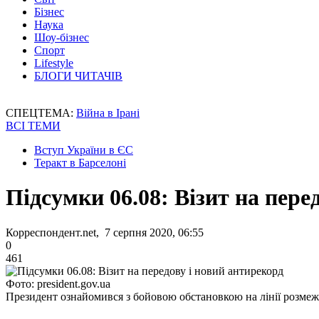
Бізнес
Наука
Шоу-бізнес
Спорт
Lifestyle
БЛОГИ ЧИТАЧІВ
СПЕЦТЕМА:
Війна в Ірані
ВСІ ТЕМИ
Вступ України в ЄС
Теракт в Барселоні
Підсумки 06.08: Візит на пере
Корреспондент.net, 7 серпня 2020, 06:55
0
461
Фото: president.gov.ua
Президент ознайомився з бойовою обстановкою на лінії розме