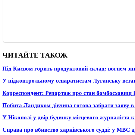
ЧИТАЙТЕ ТАКОЖ
Під Києвом горить продуктовий склад: вогнем зни
У підконтрольному сепаратистам Луганську вста
Корреспондент: Репортаж про стан бомбосховищ 
Побита Ландиком дівчина готова забрати заяву в
У Нікополі у двір будинку місцевого журналіста 
Справа про вбивство харківського судді: у МВС д