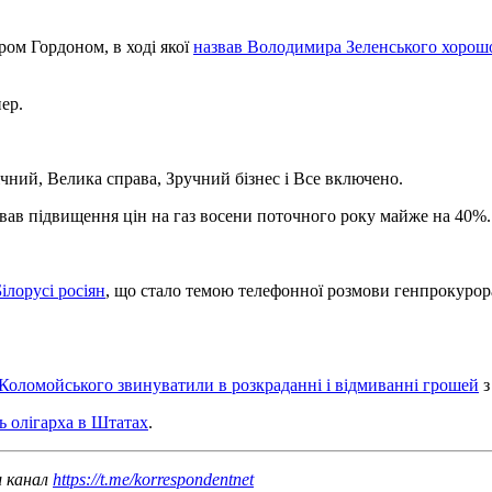
ом Гордоном, в ході якої
назвав Володимира Зеленського хоро
ер.
ічний, Велика справа, Зручний бізнес і Все включено.
вав підвищення цін на газ восени поточного року майже на 40%.
ілорусі росіян
, що стало темою телефонної розмови генпрокурор
 Коломойського звинуватили в розкраданні і відмиванні грошей
з
ь олігарха в Штатах
.
ш канал
https://t.me/korrespondentnet