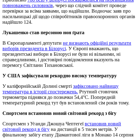
повноважень силовиків
, через що слідчий комітет проведе
перевірки за всіма заявами, що надійшли. Водночас заяв про
насильницькі дії щодо співробітників правоохоронних органів
надійшло 124.
Лукашенко став персоною нон ґрата
В Європарламенті депутати
не визнають офіційні результати
виборів президента в Білорусі
. У Європі вважають, що
президентські вибори в Білорусі не були ні вільними, ні
справедливими, і достовірні повідомлення вказують на
перемогу Світлани Тихановської.
У США зафіксували рекордно високу температуру
У каліфорнійській Долині смерті
зафіксовано найвищу
температура в історії спостережень.
Ртутний стовпчик
термометра піднявся до позначки 54,4°С. Попередній
температурний рекорд тут був встановлений сім років тому.
Спортсмен встановив новий світовий рекорд з бігу
Спортсмен з Уганди Джошуа Чептегеї
встановив новий
світовий рекорд в бігу
на дистанції в 5 тисяч метрів. У
фінальному забігу етапу Діамантової ліги в Монако 14 серпня