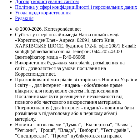
Договір користування сайтом
Політика у сфері конфіденційності і персональних даних
Угода щодо користування
Редакція
© 2000-2026, Korrespondent.net
Суб'єкт у сфері онлайн-медіа Назва онлайн-медіа –
«КореспонденТ.net» Адреса: 02091, місто Київ,
ХАРКІВСЬКЕ ШОСЕ, будинок 172-Б, офіс 208/1 E-mail:
sunlight@mediadim.com.ua
Телефон: 044-205-43-00
Ідентифікатор медіа – R40-06068
Використання будь-яких матеріалів, розміщених на
сайті, дозволяється за умови посилання на
Корреспондент.net.
При копіюванні матеріалів зі сторінки « Новини України
і світу» , для інтернет - видань - обов'язкове пряме
відкрите для пошукових систем гіперпосилання .
Посилання має бути розміщена в незалежності від
повного або часткового використання матеріалів.
Гіперпосилання ( для інтернет - видань) - повинна бути
розміщена в підзаголовку або в першому абзаці
матеріалу.
Новини з позначками "Думка", "Експертиза", "Заява",
"Регіони", "Гроші", "Влада", "Вибори", "Тест-драйв",
"Спецпроекти", "Промо" публікуються на правах