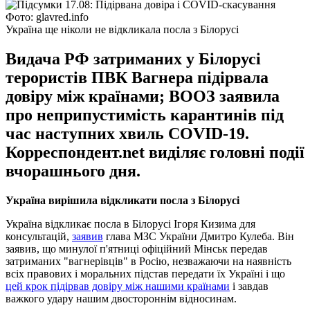
Фото: glavred.info
Україна ще ніколи не відкликала посла з Білорусі
Видача РФ затриманих у Білорусі
терористів ПВК Вагнера підірвала
довіру між країнами; ВООЗ заявила
про неприпустимість карантинів під
час наступних хвиль COVID-19.
Корреспондент.net виділяє головні події
вчорашнього дня.
Україна вирішила відкликати посла з Білорусі
Україна відкликає посла в Білорусі Ігоря Кизима для
консультацій,
заявив
глава МЗС України Дмитро Кулеба. Він
заявив, що минулої п'ятниці офіційний Мінськ передав
затриманих "вагнерівців" в Росію, незважаючи на наявність
всіх правових і моральних підстав передати їх Україні і що
цей крок підірвав довіру між нашими країнами
і завдав
важкого удару нашим двостороннім відносинам.