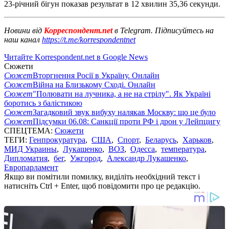
23-річний бігун показав результат в 12 хвилин 35,36 секунди.
Новини від
Корреспондент.net
в Telegram. Підписуйтесь на
наш канал
https://t.me/korrespondentnet
Читайте Korrespondent.net в Google News
Сюжети
Сюжет
Вторгнення Росії в Україну. Онлайн
Сюжет
Війна на Близькому Сході. Онлайн
Сюжет
"Полювати на лучника, а не на стрілу". Як Україні
боротись з балістикою
Сюжет
Загадковий звук вибуху налякав Москву: що це було
Сюжет
Підсумки 06.08: Санкції проти РФ і дрон у Лейпцигу
СПЕЦТЕМА:
Сюжети
ТЕГИ:
Генпрокуратура
,
США
,
Спорт
,
Беларусь
,
Харьков
,
МИД Украины
,
Лукашенко
,
ВОЗ
,
Одесса
,
температура
,
Дипломатия
,
бег
,
Ужгород
,
Александр Лукашенко
,
Европарламент
Якщо ви помітили помилку, виділіть необхідний текст і
натисніть Ctrl + Enter, щоб повідомити про це редакцію.