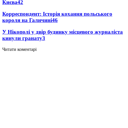
Києва
4
2
Корреспондент: Історія кохання польського
короля на Галичині
4
6
У Нікополі у двір будинку місцевого журналіста
кинули гранату
3
Читати коментарі