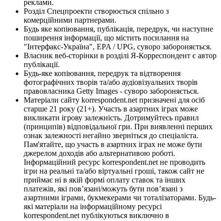
реклами.
Розділ Спецпроекти створюється спільно з
комерційними партнерами.
Будь яке копіювання, публікація, передрук, чи наступне
поширення інформації, що містить посилання на
"Інтерфакс-Україна", EPA / UPG, суворо забороняється.
Власник веб-сторінки в розділі Я-Корреспондент є автор
публікації.
Будь-яке копіювання, передрук та відтворення
фотографічних творів та/або аудіовізуальних творів
правовласника Getty Images - суворо забороняється.
Матеріали сайту korrespondent.net призначені для осіб
старше 21 року (21+). Участь в азартних іграх може
викликати ігрову залежність. Дотримуйтесь правил
(принципів) відповідальної гри. При виявленні перших
ознак залежності негайно зверніться до спеціаліста.
Пам'ятайте, що участь в азартних іграх не може бути
джерелом доходів або альтернативою роботі.
Інформаційний ресурс korrespondent.net не проводить
ігри на реальні та/або віртуальні гроші, також сайт не
приймає ні в якій формі оплату ставок та інших
платежів, які пов’язані/можуть бути пов’язані з
азартними іграми, букмекерами чи тоталізаторами. Будь-
які матеріали на інформаційному ресурсі
korrespondent.net публікуються виключно в