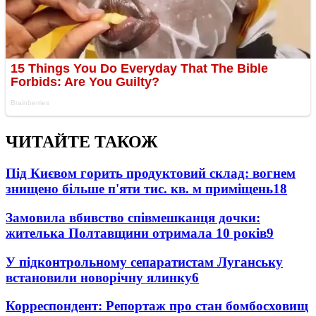
ЧИТАЙТЕ ТАКОЖ
Під Києвом горить продуктовий склад: вогнем
знищено більше п'яти тис. кв. м приміщень
18
Замовила вбивство співмешканця дочки:
жителька Полтавщини отримала 10 років
9
У підконтрольному сепаратистам Луганську
встановили новорічну ялинку
6
Корреспондент: Репортаж про стан бомбосховищ