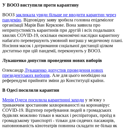
У ВООЗ виступили проти карантину
ВООЗ
закликала уряди більше не вводити карантин через
пандемію
. Відповідну заяву зробила головна епідеміолог
організації Марія Ван Керкхове. Вона заявила про
неприпустимість карантинів при другій і всіх подальших
хвилях COVID-19, оскільки економічні наслідки карантину
набагато перевершують умовний виграш у медичному плані.
Носіння масок і дотримання соціальної дистанції цілком
достатньо при цій пандемії, переконують у ВООЗ.
Лукашенко допустив проведення нових виборів
Олександр
Лукашенко допустив проведення нових
президентських виборів
. Але для цього необхідно на
референдумі прийняти зміни до Конституції країни.
В Одесі посилили карантин
Мерія Одеси посилила карантинні заходи
у зв'язку з
триваючим зростанням захворюваності на коронавірус
COVID-19. Відтепер перебування людей в громадських
будівлях можливо тільки в масках і респіраторах, проїзд в
громадському транспорті - тільки для сидячих пасажирів,
наповнюваність кінотеатрів повинна складати не більш як