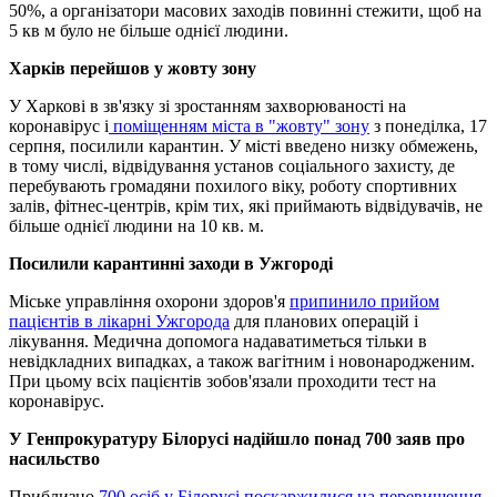
50%, а організатори масових заходів повинні стежити, щоб на
5 кв м було не більше однієї людини.
Харків перейшов у жовту зону
У Харкові в зв'язку зі зростанням захворюваності на
коронавірус і
поміщенням міста в "жовту" зону
з понеділка, 17
серпня, посилили карантин. У місті введено низку обмежень,
в тому числі, відвідування установ соціального захисту, де
перебувають громадяни похилого віку, роботу спортивних
залів, фітнес-центрів, крім тих, які приймають відвідувачів, не
більше однієї людини на 10 кв. м.
Посилили карантинні заходи в Ужгороді
Міське управління охорони здоров'я
припинило прийом
пацієнтів в лікарні Ужгорода
для планових операцій і
лікування. Медична допомога надаватиметься тільки в
невідкладних випадках, а також вагітним і новонародженим.
При цьому всіх пацієнтів зобов'язали проходити тест на
коронавірус.
У Генпрокуратуру Білорусі надійшло понад 700 заяв про
насильство
Приблизно
700 осіб у Білорусі поскаржилися на перевищення