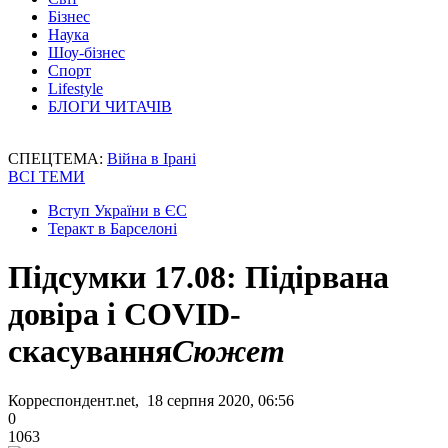
Бізнес
Наука
Шоу-бізнес
Спорт
Lifestyle
БЛОГИ ЧИТАЧІВ
СПЕЦТЕМА:
Війна в Ірані
ВСІ ТЕМИ
Вступ України в ЄС
Теракт в Барселоні
Підсумки 17.08: Підірвана
довіра і COVID-
скасування
Сюжет
Корреспондент.net, 18 серпня 2020, 06:56
0
1063