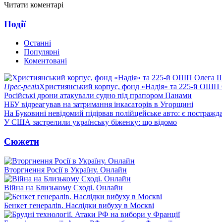
Читати коментарі
Події
Останні
Популярні
Коментовані
Прес-реліз
Християнський корпус, фонд «Надія» та 225-й ОШП 
Російські дрони атакували судно під прапором Панами
НБУ відреагував на затримання інкасаторів в Угорщині
На Буковині невідомий підірвав полійцейське авто: є постражда
У США застрелили українську біженку: що відомо
Сюжети
Вторгнення Росії в Україну. Онлайн
Війна на Близькому Сході. Онлайн
Бенкет генералів. Наслідки вибуху в Москві