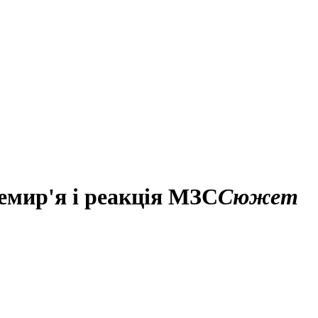
ремир'я і реакція МЗС
Сюжет