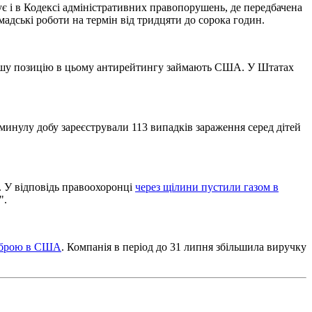
ує і в Кодексі адміністративних правопорушень, де передбачена
адські роботи на термін від тридцяти до сорока годин.
Першу позицію в цьому антирейтингу займають США. У Штатах
инулу добу зареєстрували 113 випадків зараження серед дітей
. У відповідь правоохоронці
через щілини пустили газом в
".
 зброю в США
. Компанія в період до 31 липня збільшила виручку