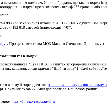
нім встановленим вимогам. У поліції додали, що така ж норма існ
авопорушення вдруге протягом року - штраф 255 гривень або гром
йонів
рема 883 744 закінчилися летально, а 19 170 146 - одужанням. 
095) і 192 818 смертей (напередодні - 707).
в
вірус
. Про це заявив глава МОЗ Максим Степанов. При цьому за м
зогінний газ в людей
в протесту написав "Лука ПНХ" на щитах загородження силовиків
і з них кашляли. Люди кричать "Щоб ти здох" і "Самі себе труїте
агато в чому безпрецедентне"
зростання попиту на вогнепальну
ірі. Показник склав 229 млн дол проти 95 млн роком раніше.
ш канал
https://t.me/korrespondentnet