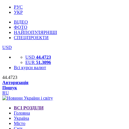
РУС
УКР
ВІДЕО
ФОТО
НАЙПОПУЛЯРНІШІ
СПЕЦПРОЕКТИ
USD
USD
44.4723
EUR
51.3096
Всі курси валют
44.4723
Авторизація
Пошук
RU
ВСІ РОЗДІЛИ
Головна
Україна
Місто
Світ