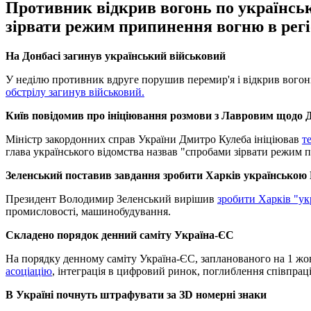
Противник відкрив вогонь по українськ
зірвати режим припинення вогню в регіо
На Донбасі загинув український військовий
У неділю противник вдруге порушив перемир'я і відкрив вогонь 
обстрілу загинув військовий.
Київ повідомив про ініціювання розмови з Лавровим щодо 
Міністр закордонних справ України Дмитро Кулеба ініціював
т
глава українського відомства назвав "спробами зірвати режим
Зеленський поставив завдання зробити Харків українсько
Президент Володимир Зеленський вирішив
зробити Харків "у
промисловості, машинобудування.
Складено порядок денний саміту Україна-ЄС
На порядку денному саміту Україна-ЄС, запланованого на 1 жо
асоціацію
, інтеграція в цифровий ринок, поглиблення співпраці 
В Україні почнуть штрафувати за ЗD номерні знаки