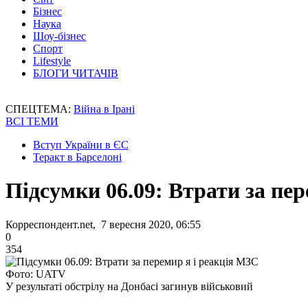
Бізнес
Наука
Шоу-бізнес
Спорт
Lifestyle
БЛОГИ ЧИТАЧІВ
СПЕЦТЕМА:
Війна в Ірані
ВСІ ТЕМИ
Вступ України в ЄС
Теракт в Барселоні
Підсумки 06.09: Втрати за пе
Корреспондент.net, 7 вересня 2020, 06:55
0
354
Фото: UATV
У результаті обстрілу на Донбасі загинув військовий