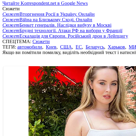
Читайте Korrespondent.net в Google News
Сюжети
Сюжет
Вторгнення Росії в Україну. Онлайн
Сюжет
Війна на Близькому Сході. Онлайн
Сюжет
Бенкет генералів. Наслідки вибуху в Москві
Сюжет
Брудні технології. Атаки РФ на вибори у Франції
Сюжет
Ескалація для Європи. Російський дрон в Лейпцигу
СПЕЦТЕМА:
Сюжети
ТЕГИ:
автомобили
,
Киев
,
США
,
ЕС
,
Беларусь
,
Харьков
,
МИ
Якщо ви помітили помилку, виділіть необхідний текст і натисніт