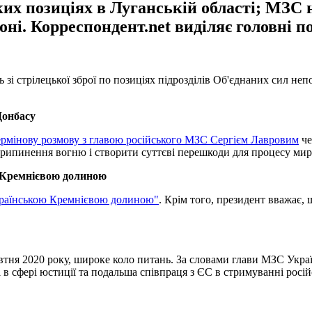
их позиціях в Луганській області; МЗС 
ні. Корреспондент.net виділяє головні п
зі стрілецької зброї по позиціях підрозділів Об'єднаних сил неп
Донбасу
ермінову розмову з главою російського МЗС Сергієм Лавровим
че
 припинення вогню і створити суттєві перешкоди для процесу ми
ю Кремнієвою долиною
країнською Кремнієвою долиною"
. Крім того, президент вважає,
втня 2020 року, широке коло питань. За словами глави МЗС Укра
в сфері юстиції та подальша співпраця з ЄС в стримуванні російсь