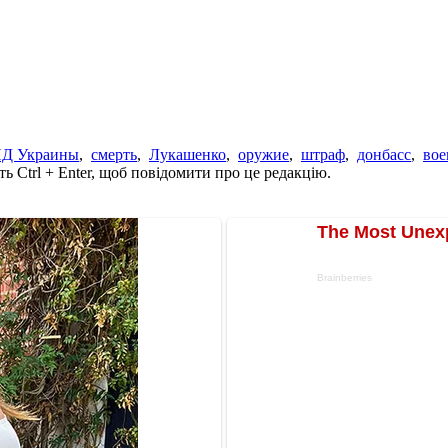
Д Украины
,
смерть
,
Лукашенко
,
оружие
,
штраф
,
донбасс
,
во
ь Ctrl + Enter, щоб повідомити про це редакцію.