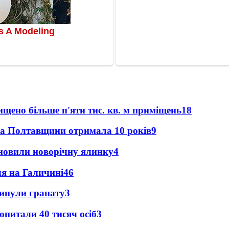
щено більше п'яти тис. кв. м приміщень
18
ка Полтавщини отримала 10 років
9
новили новорічну ялинку
4
ля на Галичині
4
6
кинули гранату
3
опитали 40 тисяч осіб
3