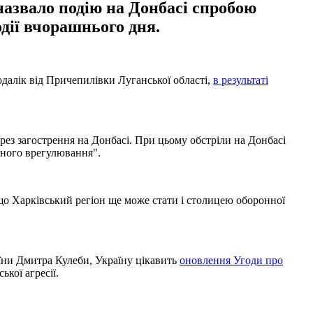
назвало подію на Донбасі спробою
одії вчорашнього дня.
одалік від Причепилівки Луганської області,
в результаті
рез загострення на Донбасі. При цьому обстріли на Донбасі
рного врегулювання".
 що Харківський регіон ще може стати і столицею оборонної
їни Дмитра Кулеби, Україну цікавить
оновлення Угоди про
кої агресії.