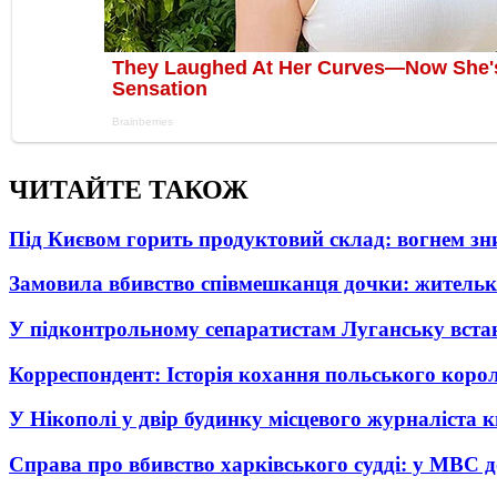
ЧИТАЙТЕ ТАКОЖ
Під Києвом горить продуктовий склад: вогнем зни
Замовила вбивство співмешканця дочки: житель
У підконтрольному сепаратистам Луганську вста
Корреспондент: Історія кохання польського коро
У Нікополі у двір будинку місцевого журналіста 
Справа про вбивство харківського судді: у МВС д