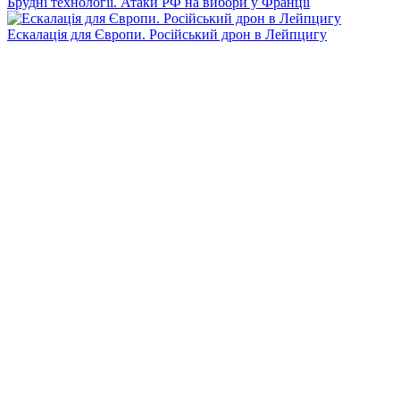
Брудні технології. Атаки РФ на вибори у Франції
Ескалація для Європи. Російський дрон в Лейпцигу