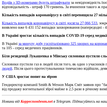
Водіїв з 3D-номерами будуть штрафувати
за невідповідність їх
відповідальність - штраф 170 гривень. За вчинення такого ж пр
Кількість випадків коронавірусу в світі перевищила 27 міль
Кількість випадків коронавірусу в світі досягла 27 066 533
, зок
виявлено вже 6 431 152 випадки захворювання (напередодні - 42 
В Україні зростає кількість випадків COVID-19 серед медикі
В Україні
за минулу добу госпіталізовано 325 хворих на корона
та 105 - серед медичних працівників.
Біля резиденції Лукашенка в Мінську силовики пустили сльо
Силовики пустили газ в людей після того, як один з учасникі
людей
. Після цього протестувальники тимчасово відійшли, деяк
У США зростає попит на зброю
Гендиректор компанії Smith & Wesson Марк Сміт заявив про "б
від продажу вогнепальної зброї майже в 2,5 рази в річному вим
Новини від
Корреспондент.net
в Telegram. Підписуйтесь на на