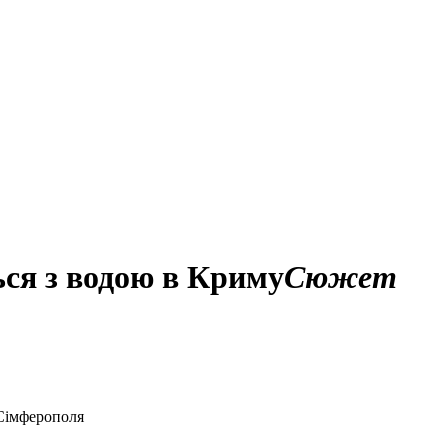
ься з водою в Криму
Сюжет
 Сімферополя