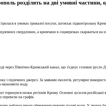
поль розділять на дві умовні частини, о
трилася в умовах тривалої посухи, штовхає підконтрольну Крем
 підземних свердловин, а кримчани в соцмережах скаржаться на 
воді через Північно-Кримський канал, що з'єднує головне русло Д
у і підземних джерел. За заявами екологів, регулярне використ
а економити воду.
іцит торкнувся низки регіонів Криму. Основні зусилля російської
о перевели на графік.
ькому районах ввели обмеження режиму подачі води. У дворах ба