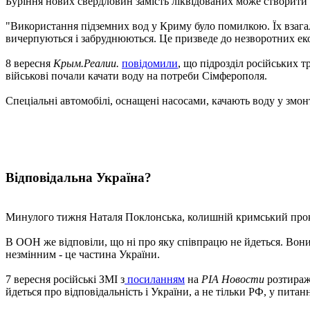
Буріння нових свердловин замість ліквідованих може створити
"Використання підземних вод у Криму було помилкою. Їх взагал
вичерпуються і забруднюються. Це призведе до незворотних еко
8 вересня
Крым.Реалии.
повідомили
, що підрозділ російських 
військові почали качати воду на потреби Сімферополя.
Спеціальні автомобілі, оснащені насосами, качають воду у змон
Відповідальна Україна?
Минулого тижня Наталя Поклонська, колишній кримський проку
В ООН же відповіли, що ні про яку співпрацю не йдеться. Вон
незмінним - це частина України.
7 вересня російські ЗМІ з
посиланням
на
РІА Новости
розтираж
йдеться про відповідальність і України, а не тільки РФ, у питанн