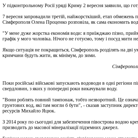
У підконтрольному Росії уряді Криму 2 вересня заявили, що го
7 вересня запровадили третій, найжорсткіший, етап обмежень под
Сімферополя Олена Проценко розповіла, як сама економить вод
"У мене дуже жорстка економія води: я приїжджаю пізно, прийм
графік у мого чоловіка. Нічого не готуємо, тому і посуд мити не
Якщо ситуація не покращиться, Сімферополь розділять на дві ум
кримчани будуть жити, як мінімум, до зими.
Сімферополь
Поки російські військові запускають водоводи в одні регіони п
свердловин, з яких у попередні роки викачували воду.
"Вони роблять повний тампонаж, тобто незворотний. Це означає
грунтових вод, які там могли б бути", - сказав заступник дир
ресурсів Михайло Яцюк.
З 2014 року по сьогодні для забезпечення півострова водою кре
призводить до масової мінералізації підземних джерел.