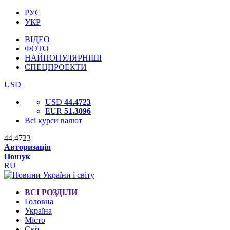
РУС
УКР
ВІДЕО
ФОТО
НАЙПОПУЛЯРНІШІ
СПЕЦПРОЕКТИ
USD
USD
44.4723
EUR
51.3096
Всі курси валют
44.4723
Авторизація
Пошук
RU
ВСІ РОЗДІЛИ
Головна
Україна
Місто
Світ