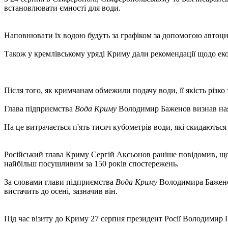
встановлювати ємності для води.
Наповнювати їх водою будуть за графіком за допомогою автоци
Також у кремлівському уряді Криму дали рекомендації щодо еконо
Після того, як кримчанам обмежили подачу води, її якість різко 
Глава підприємства
Вода Криму
Володимир Баженов визнав наяв
На це витрачається п'ять тисяч кубометрів води, які скидаютьс
Російський глава Криму Сергій Аксьонов раніше повідомив, що
найбільш посушливим за 150 років спостережень.
За словами глави підприємства
Вода Криму
Володимира Баженов
вистачить до осені, зазначив він.
Під час візиту до Криму 27 серпня президент Росії Володимир 