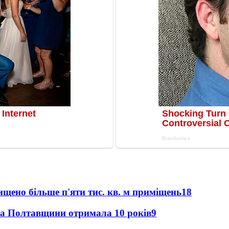
щено більше п'яти тис. кв. м приміщень
18
ка Полтавщини отримала 10 років
9