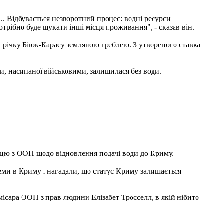
.. Відбувається незворотний процес: водні ресурси
рібно буде шукати інші місця проживання", - сказав він.
в річку Біюк-Карасу земляною греблею. З утвореного ставка
и, насипаної військовими, залишилася без води.
ацю з ООН щодо відновлення подачі води до Криму.
еми в Криму і нагадали, що статус Криму залишається
ісара ООН з прав людини Елізабет Тросселл, в якій нібито