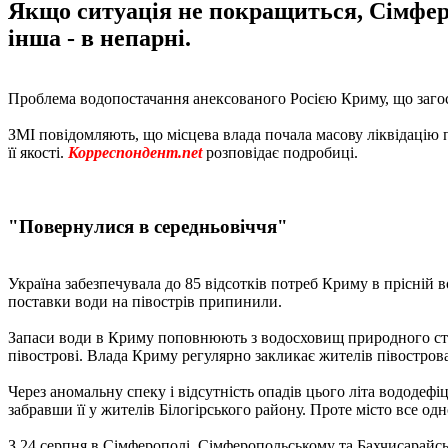
Якщо ситуація не покращиться, Сімферо
інша - в непарні.
Проблема водопостачання анексованого Росією Криму, що загос
ЗМІ повідомляють, що місцева влада почала масову ліквідацію
її якості.
Корреспондент.net
розповідає подробиці.
"Повернулися в середньовіччя"
Україна забезпечувала до 85 відсотків потреб Криму в прісній 
поставки води на півострів припинили.
Запаси води в Криму поповнюють з водосховищ природного сток
півострові. Влада Криму регулярно закликає жителів півостров
Через аномальну спеку і відсутність опадів цього літа вододеф
забравши її у жителів Білогірського району. Проте місто все одн
З 24 серпня в Сімферополі, Сімферопольському та Бахчисарайс