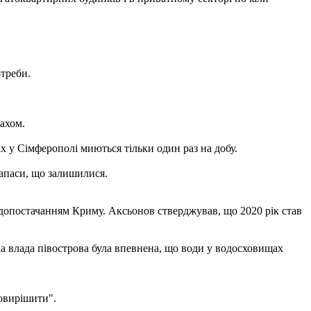
отреби.
пахом.
 у Сімферополі миються тільки один раз на добу.
запаси, що залишилися.
допостачанням Криму. Аксьонов стверджував, що 2020 рік став
а влада півострова була впевнена, що води у водосховищах
довирішити".