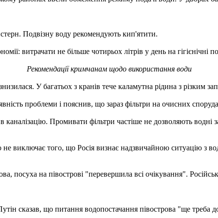
стерн. Подвізну воду рекомендують кип'ятити.
мії: витрачати не більше чотирьох літрів у день на гігієнічні п
Рекомендації кримчанам щодо використання води
знизилася. У багатьох з кранів тече каламутна рідина з різким за
ність проблеми і пояснив, що зараз фільтри на очисних спорудах
я в каналізацію. Промивати фільтри частіше не дозволяють водні 
 не виключає того, що Росія визнає надзвичайною ситуацію з во
а, посуха на півострові "перевершила всі очікування". Російськ
Путін сказав, що питання водопостачання півострова "ще треба 