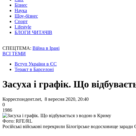
Бізнес
Наука
Шоу-бізнес
Спорт
Lifestyle
БЛОГИ ЧИТАЧІВ
СПЕЦТЕМА:
Війна в Ірані
ВСІ ТЕМИ
Вступ України в ЄС
Теракт в Барселоні
Засуха і графік. Що відбуваєт
Корреспондент.net, 8 вересня 2020, 20:40
0
1986
Фото: RFE/RL
Російські військові перекрили Білогірське водосховище заради