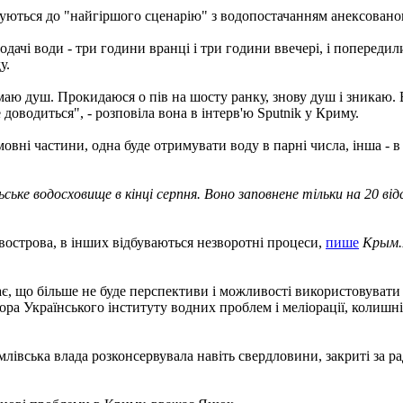
туються до "найгіршого сценарію" з водопостачанням анексовано
ачі води - три години вранці і три години ввечері, і попередили
у.
аю душ. Прокидаюся о пів на шосту ранку, знову душ і зникаю. 
 доводиться", - розповіла вона в інтерв'ю Sputnik у Криму.
овні частини, одна буде отримувати воду в парні числа, інша - в
ське водосховище в кінці серпня. Воно заповнене тільки на 20 ві
івострова, в інших відбуваються незворотні процеси,
пише
Крым.
, що більше не буде перспективи і можливості використовувати 
ектора Українського інституту водних проблем і меліорації, кол
млівська влада розконсервувала навіть свердловини, закриті за р