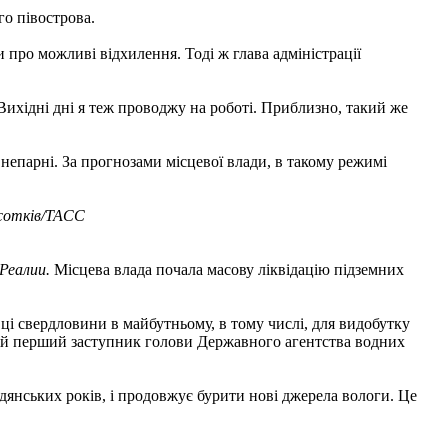
го півострова.
 про можливі відхилення. Тоді ж глава адміністрації
Вихідні дні я теж проводжу на роботі. Приблизно, такий же
 непарні. За прогнозами місцевої влади, в такому режимі
дсотків/ТАСС
Реалии.
Місцева влада почала масову ліквідацію підземних
ці свердловини в майбутньому, в тому числі, для видобутку
ишній перший заступник голови Державного агентства водних
адянських років, і продовжує бурити нові джерела вологи. Це