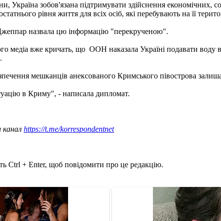
и, Україна зобов'язана підтримувати здійснення економічних, со
татнього рівня життя для всіх осіб, які перебувають на її терито
Джеппар назвала цю інформацію "перекрученою".
кого медіа вже кричать, що ООН наказала Україні подавати воду 
.
езпечення мешканців анексованого Кримського півострова залиш
итуацію в Криму", - написала дипломат.
ш канал
https://t.me/korrespondentnet
ь Ctrl + Enter, щоб повідомити про це редакцію.