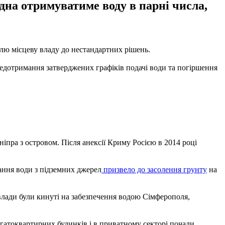
дна отримуватиме воду в парні числа,
лю місцеву владу до нестандартних рішень.
недотримання затверджених графіків подачі води та погіршення
ніпра з островом. Після анексії Криму Росією в 2014 році
ання води з підземних джерел
призвело до засолення грунту
на
 влади були кинуті на забезпечення водою Сімферополя,
гатоквартирних будинків і в приватному секторі почали