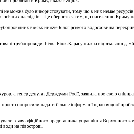
 нові проблеми в Криму, вважає Яцюк.
і не можна було використовувати, тому що в них немає ресурсів.
логічних наслідків... Це обернеться тим, що населенню Криму пот
трубопровідних військ нижче Білогірського водосховища перекри
товані трубопроводи. Річка Біюк-Карасу нижча від земляної дамб
рор, а тепер депутат Держдуми Росії, заявила про свою співпр
и просто попросили надати більше інформації щодо водної пробл
ували заяву офіційного представника управління Верховного ком
і води на півострові.