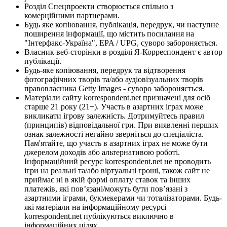
Розділ Спецпроекти створюється спільно з
комерційними партнерами.
Будь яке копіювання, публікація, передрук, чи наступне
поширення інформації, що містить посилання на
"Інтерфакс-Україна", EPA / UPG, суворо забороняється.
Власник веб-сторінки в розділі Я-Корреспондент є автор
публікації.
Будь-яке копіювання, передрук та відтворення
фотографічних творів та/або аудіовізуальних творів
правовласника Getty Images - суворо забороняється.
Матеріали сайту korrespondent.net призначені для осіб
старше 21 року (21+). Участь в азартних іграх може
викликати ігрову залежність. Дотримуйтесь правил
(принципів) відповідальної гри. При виявленні перших
ознак залежності негайно зверніться до спеціаліста.
Пам'ятайте, що участь в азартних іграх не може бути
джерелом доходів або альтернативою роботі.
Інформаційний ресурс korrespondent.net не проводить
ігри на реальні та/або віртуальні гроші, також сайт не
приймає ні в якій формі оплату ставок та інших
платежів, які пов’язані/можуть бути пов’язані з
азартними іграми, букмекерами чи тоталізаторами. Будь-
які матеріали на інформаційному ресурсі
korrespondent.net публікуються виключно в
інформаційних цілях.