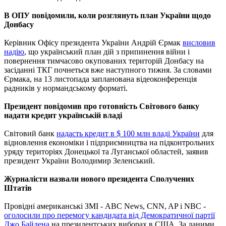
В ОПУ повідомили, коли розглянуть план України щодо
Донбасу
Керівник Офісу президента України Андрій Єрмак
висловив
надію
, що український план дій з припинення війни і
повернення тимчасово окупованих територій Донбасу на
засіданні ТКГ почнеться вже наступного тижня. За словами
Єрмака, на 13 листопада запланована відеоконференція
радників у нормандському форматі.
Президент повідомив про готовність Світового банку
надати кредит українській владі
Світовий банк
надасть кредит в $ 100 млн владі України
для
відновлення економіки і підприємництва на підконтрольних
уряду територіях Донецької та Луганської областей, заявив
президент України Володимир Зеленський.
Журналісти назвали нового президента Сполучених
Штатів
Провідні американські ЗМІ - ABC News, CNN, AP і NBC -
оголосили про перемогу кандидата від Демократичної партії
Джо Байдена
на президентських виборах в США. За даними