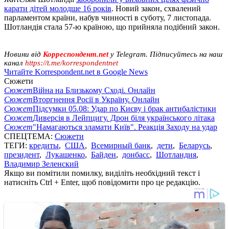
карати дітей молодше 16 років
. Новий закон, схвалений
парламентом країни, набув чинності в суботу, 7 листопада.
Шотландія стала 57-ю країною, що прийняла подібний закон.
Новини від
Корреспондент.net
у Telegram. Підписуйтесь на наш
канал
https://t.me/korrespondentnet
Читайте Korrespondent.net в Google News
Сюжети
Сюжет
Війна на Близькому Сході. Онлайн
Сюжет
Вторгнення Росії в Україну. Онлайн
Сюжет
Підсумки 05.08: Удар по Києву і брак антибалістики
Сюжет
Диверсія в Лейпцигу. Дрон біля українського літака
Сюжет
"Намагаються зламати Київ". Реакція Заходу на удар
СПЕЦТЕМА:
Сюжети
ТЕГИ:
кредиты
,
США
,
Всемирный банк
,
дети
,
Беларусь
,
президент
,
Лукашенко
,
Байден
,
донбасс
,
Шотландия
,
Владимир Зеленский
Якщо ви помітили помилку, виділіть необхідний текст і
натисніть Ctrl + Enter, щоб повідомити про це редакцію.