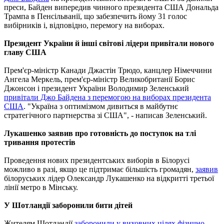
преси, Байден випередив чинного президента США Дональда
Трампа в Пенсільванії, що забезпечить йому 31 голос
вибірників і, відповідно, перемогу на виборах.
Президент України й інші світові лідери привітали нового
главу США
Прем'єр-міністр Канади Джастін Трюдо, канцлер Німеччини
Ангела Меркель, прем'єр-міністр Великобританії Борис
Джонсон і президент України Володимир Зеленський
привітали Джо Байдена з перемогою на виборах президента
США
. "Україна з оптимізмом дивиться в майбутнє
стратегічного партнерства зі США", - написав Зеленський.
Лукашенко заявив про готовність до поступок на тлі
тривання протестів
Проведення нових президентських виборів в Білорусі
можливо в разі, якщо це підтримає більшість громадян,
заявив
білоруських лідер Олександр Лукашенко на відкритті третьої
лінії метро в Мінську.
У Шотландії заборонили бити дітей
Жителям Шотландії
заборонили у виховних цілях фізично