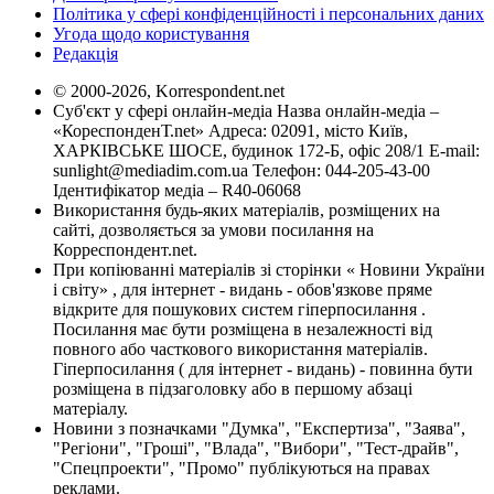
Політика у сфері конфіденційності і персональних даних
Угода щодо користування
Редакція
© 2000-2026, Korrespondent.net
Суб'єкт у сфері онлайн-медіа Назва онлайн-медіа –
«КореспонденТ.net» Адреса: 02091, місто Київ,
ХАРКІВСЬКЕ ШОСЕ, будинок 172-Б, офіс 208/1 E-mail:
sunlight@mediadim.com.ua
Телефон: 044-205-43-00
Ідентифікатор медіа – R40-06068
Використання будь-яких матеріалів, розміщених на
сайті, дозволяється за умови посилання на
Корреспондент.net.
При копіюванні матеріалів зі сторінки « Новини України
і світу» , для інтернет - видань - обов'язкове пряме
відкрите для пошукових систем гіперпосилання .
Посилання має бути розміщена в незалежності від
повного або часткового використання матеріалів.
Гіперпосилання ( для інтернет - видань) - повинна бути
розміщена в підзаголовку або в першому абзаці
матеріалу.
Новини з позначками "Думка", "Експертиза", "Заява",
"Регіони", "Гроші", "Влада", "Вибори", "Тест-драйв",
"Спецпроекти", "Промо" публікуються на правах
реклами.