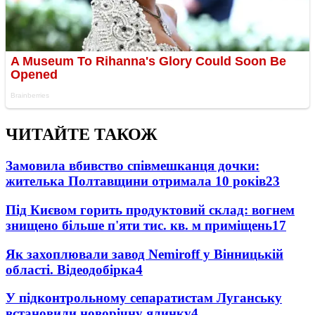
ЧИТАЙТЕ ТАКОЖ
Замовила вбивство співмешканця дочки:
жителька Полтавщини отримала 10 років
23
Під Києвом горить продуктовий склад: вогнем
знищено більше п'яти тис. кв. м приміщень
17
Як захоплювали завод Nemiroff у Вінницькій
області. Відеодобірка
4
У підконтрольному сепаратистам Луганську
встановили новорічну ялинку
4