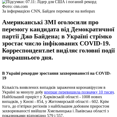
Фото: cnn.com
За інформацією CNN, Байден перемагає на виборах
Американські ЗМІ оголосили про
перемогу кандидата від Демократичної
партії Джо Байдена; в Україні стрімко
зростає число інфікованих COVID-19.
Корреспондент.net виділяє головні події
вчорашнього дня.
В Україні рекордне зростання захворюваності на COVID-
19
Кількість виявлених випадків зараження коронавірусом в
Україні за минулу добу
вперше перевищила позначку 10 тисяч
.
Найбільший приріст у Харківській області - 1008 нових
випадків, у Києві - 854, у Житомирській області - 602. Крім
того, до п'ятірки регіонів з найбільшим добовим приростом
захворюваності ввійшли Хмельницька і Львівська області з
показниками відповідно 579 і 557.