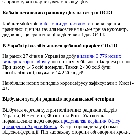
запропонувати користувачам кращу ціну.
Кабмін встановив граничну ціну на газ для ОСББ
Кабінет міністрів
вніс зміни до постанови
про введення
граничної ціни на газ для населення в 6,99 грн за кубометр,
додавши, що гранична ціна діє також і для ОСББ.
В Україні різко збільшився добовий приріст COVID
На ранок 27 січня в Україні за добу
виявили 3 776 нових
випадків коронавірусу
, що на тисячу більше, ніж днем ​​раніше.
При цьому 145 осіб померли. Також 2 430 осіб були
госпіталізовані, одужали 14 250 людей.
Найбільше нових випадків коронавірусу зафіксували в Києві -
437.
Відбулася зустріч радників нормандської четвірки
Відбулася чергова зустріч політичних радників лідерів
України, Німеччини, Франції та Росії. Україну на
нормандських переговорах
представляв керівник Офісу
президента Андрій Єрмак
. Зустріч проходила у форматі
відеоконференції.
Під час заходу сторони обговорили кроки,