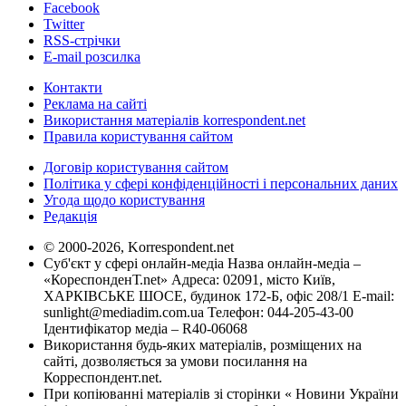
Facebook
Twitter
RSS-стрічки
E-mail розсилка
Контакти
Реклама на сайті
Використання матеріалів korrespondent.net
Правила користування сайтом
Договір користування сайтом
Політика у сфері конфіденційності і персональних даних
Угода щодо користування
Редакція
© 2000-2026, Korrespondent.net
Суб'єкт у сфері онлайн-медіа Назва онлайн-медіа –
«КореспонденТ.net» Адреса: 02091, місто Київ,
ХАРКІВСЬКЕ ШОСЕ, будинок 172-Б, офіс 208/1 E-mail:
sunlight@mediadim.com.ua
Телефон: 044-205-43-00
Ідентифікатор медіа – R40-06068
Використання будь-яких матеріалів, розміщених на
сайті, дозволяється за умови посилання на
Корреспондент.net.
При копіюванні матеріалів зі сторінки « Новини України