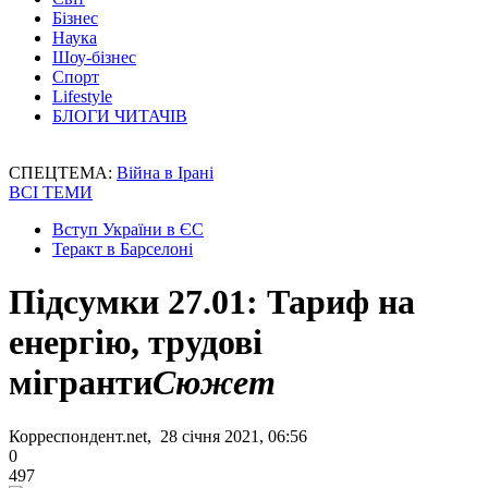
Бізнес
Наука
Шоу-бізнес
Спорт
Lifestyle
БЛОГИ ЧИТАЧІВ
СПЕЦТЕМА:
Війна в Ірані
ВСІ ТЕМИ
Вступ України в ЄС
Теракт в Барселоні
Підсумки 27.01: Тариф на
енергію, трудові
мігранти
Сюжет
Корреспондент.net, 28 січня 2021, 06:56
0
497