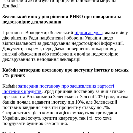
"які могли б активізувати процес встановлення миру на
Донбасі".
Зеленський ввів у дію рішення РНБО про покарання за
недостовірне декларування
Президент Володимир Зеленський
підписав указ
, яким ввів у
дію рішення Ради нацбезпеки і оборони України щодо
відповідальності за декларування недостовірної інформації.
Документ, зокрема, передбачає повернення покарання у
вигляді обмеження або позбавлення волі за недостовірне
декларування та неподання декларації.
Кабмін затвердив постанову про доступну іпотеку в межах
7% річних
Кабмін
затвердив постанову про здешевлення вартості
іпотечних кредитів
.
Уряд прийняв постанову за ініціативою
президента Володимира Зеленського. З осені 2020 року низка
банків почала надавати іпотеку під 10%, але Зеленський
поставив завдання знизити процентну ставку до 7%.
Скористатися цією компенсацією зможуть як громадяни
України, які хочуть купити квартиру, так і ті, хто хоче
побудувати будинок самостійно.