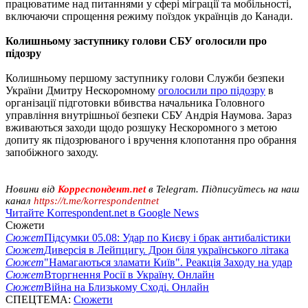
працюватиме над питаннями у сфері міграції та мобільності,
включаючи спрощення режиму поїздок українців до Канади.
Колишньому заступнику голови СБУ оголосили про
підозру
Колишньому першому заступнику голови Служби безпеки
України Дмитру Нескоромному
оголосили про підозру
в
організації підготовки вбивства начальника Головного
управління внутрішньої безпеки СБУ Андрія Наумова. Зараз
вживаються заходи щодо розшуку Нескоромного з метою
допиту як підозрюваного і вручення клопотання про обрання
запобіжного заходу.
Новини від
Корреспондент.net
в Telegram. Підписуйтесь на наш
канал
https://t.me/korrespondentnet
Читайте Korrespondent.net в Google News
Сюжети
Сюжет
Підсумки 05.08: Удар по Києву і брак антибалістики
Сюжет
Диверсія в Лейпцигу. Дрон біля українського літака
Сюжет
"Намагаються зламати Київ". Реакція Заходу на удар
Сюжет
Вторгнення Росії в Україну. Онлайн
Сюжет
Війна на Близькому Сході. Онлайн
СПЕЦТЕМА:
Сюжети