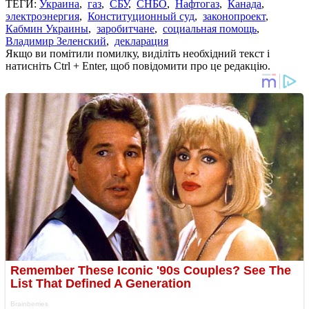
ТЕГИ:
Украина
,
газ
,
СБУ
,
СНБО
,
Нафтогаз
,
Канада
,
электроэнергия
,
Конституционный суд
,
законопроект
,
Кабмин Украины
,
заробитчане
,
социальная помощь
,
Владимир Зеленский
,
декларация
Якщо ви помітили помилку, виділіть необхідний текст і
натисніть Ctrl + Enter, щоб повідомити про це редакцію.