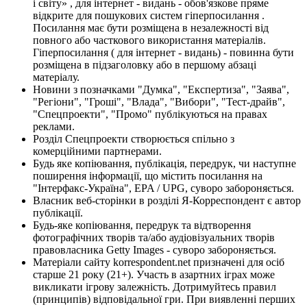
і світу» , для інтернет - видань - обов'язкове пряме
відкрите для пошукових систем гіперпосилання .
Посилання має бути розміщена в незалежності від
повного або часткового використання матеріалів.
Гіперпосилання ( для інтернет - видань) - повинна бути
розміщена в підзаголовку або в першому абзаці
матеріалу.
Новини з позначками "Думка", "Експертиза", "Заява",
"Регіони", "Гроші", "Влада", "Вибори", "Тест-драйв",
"Спецпроекти", "Промо" публікуються на правах
реклами.
Розділ Спецпроекти створюється спільно з
комерційними партнерами.
Будь яке копіювання, публікація, передрук, чи наступне
поширення інформації, що містить посилання на
"Інтерфакс-Україна", EPA / UPG, суворо забороняється.
Власник веб-сторінки в розділі Я-Корреспондент є автор
публікації.
Будь-яке копіювання, передрук та відтворення
фотографічних творів та/або аудіовізуальних творів
правовласника Getty Images - суворо забороняється.
Матеріали сайту korrespondent.net призначені для осіб
старше 21 року (21+). Участь в азартних іграх може
викликати ігрову залежність. Дотримуйтесь правил
(принципів) відповідальної гри. При виявленні перших