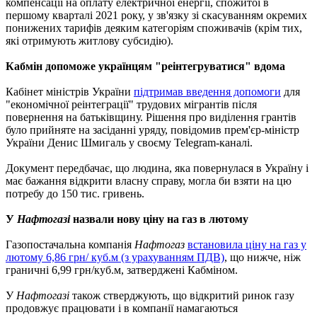
компенсації на оплату електричної енергії, спожитої в
першому кварталі 2021 року, у зв'язку зі скасуванням окремих
понижених тарифів деяким категоріям споживачів (крім тих,
які отримують житлову субсидію).
Кабмін допоможе українцям "реінтегруватися" вдома
Кабінет міністрів України
підтримав введення допомоги
для
"економічної реінтеграції" трудових мігрантів після
повернення на батьківщину. Рішення про виділення грантів
було прийняте на засіданні уряду, повідомив прем'єр-міністр
України Денис Шмигаль у своєму Telegram-каналі.
Документ передбачає, що людина, яка повернулася в Україну і
має бажання відкрити власну справу, могла би взяти на цю
потребу до 150 тис. гривень.
У
Нафтогазі
назвали нову ціну на газ в лютому
Газопостачальна компанія
Нафтогаз
встановила ціну на газ у
лютому 6,86 грн/ куб.м (з урахуванням ПДВ)
, що нижче, ніж
граничні 6,99 грн/куб.м, затверджені Кабміном.
У
Нафтогазі
також стверджують, що відкритий ринок газу
продовжує працювати і в компанії намагаються