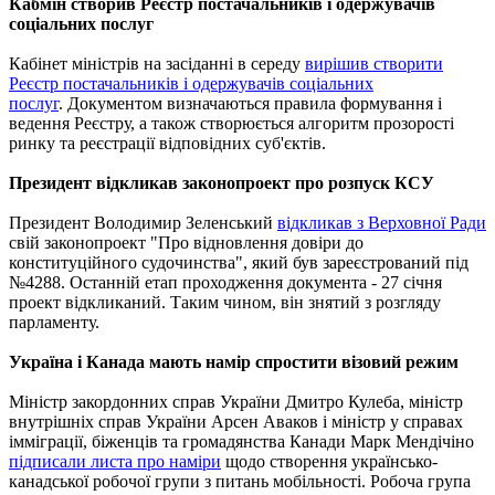
Кабмін створив Реєстр постачальників і одержувачів
соціальних послуг
Кабінет міністрів на засіданні в середу
вирішив створити
Реєстр постачальників і одержувачів соціальних
послуг
.
Документом визначаються правила формування і
ведення Реєстру, а також створюється алгоритм прозорості
ринку та реєстрації відповідних суб'єктів.
Президент відкликав законопроект про розпуск КСУ
Президент Володимир Зеленський
відкликав з Верховної Ради
свій законопроект "Про відновлення довіри до
конституційного судочинства", який був зареєстрований під
№4288. Останній етап проходження документа - 27 січня
проект відкликаний. Таким чином, він знятий з розгляду
парламенту.
Україна і Канада мають намір спростити візовий режим
Міністр закордонних справ України Дмитро Кулеба, міністр
внутрішніх справ України Арсен Аваков і міністр у справах
імміграції, біженців та громадянства Канади Марк Мендічіно
підписали листа про наміри
щодо створення українсько-
канадської робочої групи з питань мобільності. Робоча група