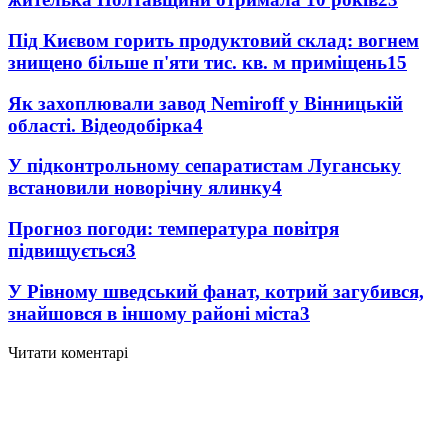
Під Києвом горить продуктовий склад: вогнем
знищено більше п'яти тис. кв. м приміщень
15
Як захоплювали завод Nemiroff у Вінницькій
області. Відеодобірка
4
У підконтрольному сепаратистам Луганську
встановили новорічну ялинку
4
Прогноз погоди: температура повітря
підвищується
3
У Рівному шведський фанат, котрий загубився,
знайшовся в іншому районі міста
3
Читати коментарі