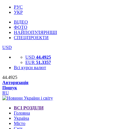
РУС
УКР
ВІДЕО
ФОТО
НАЙПОПУЛЯРНІШІ
СПЕЦПРОЕКТИ
USD
USD
44.4925
EUR
51.3357
Всі курси валют
44.4925
Авторизація
Пошук
RU
ВСІ РОЗДІЛИ
Головна
Україна
Місто
Світ