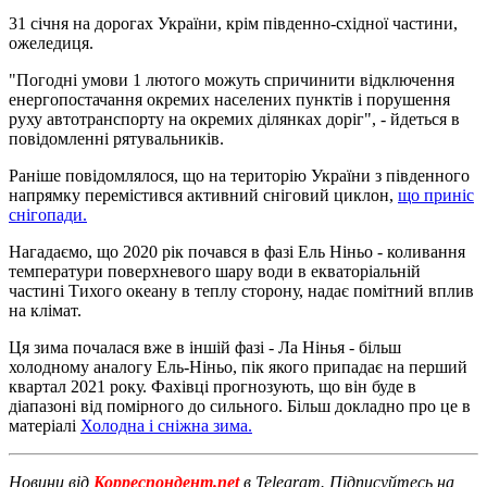
31 січня на дорогах України, крім південно-східної частини,
ожеледиця.
"Погодні умови 1 лютого можуть спричинити відключення
енергопостачання окремих населених пунктів і порушення
руху автотранспорту на окремих ділянках доріг", - йдеться в
повідомленні рятувальників.
Раніше повідомлялося, що на територію України з південного
напрямку перемістився активний сніговий циклон,
що приніс
снігопади.
Нагадаємо, що 2020 рік почався в фазі Ель Ніньо - коливання
температури поверхневого шару води в екваторіальній
частині Тихого океану в теплу сторону, надає помітний вплив
на клімат.
Ця зима почалася вже в іншій фазі - Ла Нінья - більш
холодному аналогу Ель-Ніньо, пік якого припадає на перший
квартал 2021 року. Фахівці прогнозують, що він буде в
діапазоні від помірного до сильного. Більш докладно про це в
матеріалі
Холодна і сніжна зима.
Новини від
Корреспондент.net
в Telegram. Підписуйтесь на