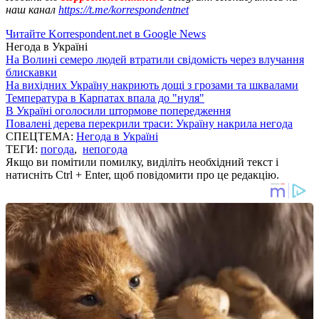
наш канал
https://t.me/korrespondentnet
Читайте Korrespondent.net в Google News
Негода в Україні
На Волині семеро людей втратили свідомість через влучання
блискавки
На вихідних Україну накриють дощі з грозами та шквалами
Температура в Карпатах впала до "нуля"
В Україні оголосили штормове попередження
Повалені дерева перекрили траси: Україну накрила негода
СПЕЦТЕМА:
Негода в Україні
ТЕГИ:
погода
,
непогода
Якщо ви помітили помилку, виділіть необхідний текст і
натисніть Ctrl + Enter, щоб повідомити про це редакцію.