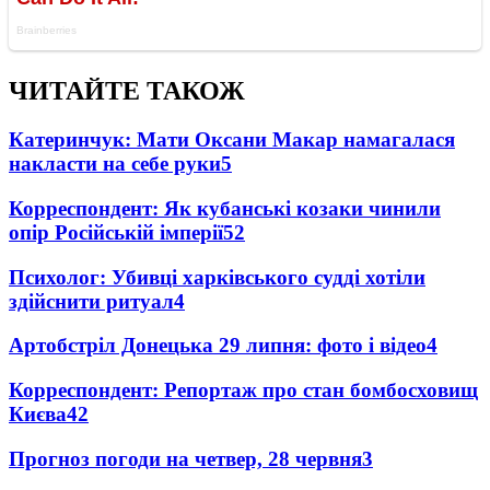
ЧИТАЙТЕ ТАКОЖ
Катеринчук: Мати Оксани Макар намагалася
накласти на себе руки
5
Корреспондент: Як кубанські козаки чинили
опір Російській імперії
5
2
Психолог: Убивці харківського судді хотіли
здійснити ритуал
4
Артобстріл Донецька 29 липня: фото і відео
4
Корреспондент: Репортаж про стан бомбосховищ
Києва
4
2
Прогноз погоди на четвер, 28 червня
3