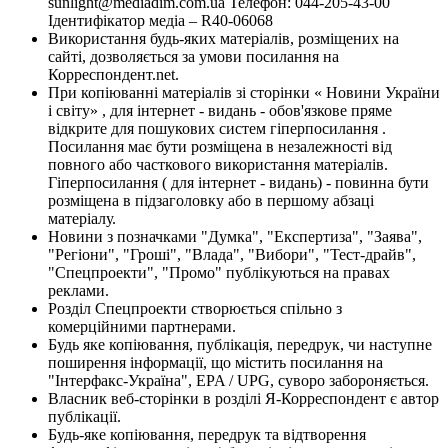
sunlight@mediadim.com.ua
Телефон: 044-205-43-00
Ідентифікатор медіа – R40-06068
Використання будь-яких матеріалів, розміщених на
сайті, дозволяється за умови посилання на
Корреспондент.net.
При копіюванні матеріалів зі сторінки « Новини України
і світу» , для інтернет - видань - обов'язкове пряме
відкрите для пошукових систем гіперпосилання .
Посилання має бути розміщена в незалежності від
повного або часткового використання матеріалів.
Гіперпосилання ( для інтернет - видань) - повинна бути
розміщена в підзаголовку або в першому абзаці
матеріалу.
Новини з позначками "Думка", "Експертиза", "Заява",
"Регіони", "Гроші", "Влада", "Вибори", "Тест-драйв",
"Спецпроекти", "Промо" публікуються на правах
реклами.
Розділ Спецпроекти створюється спільно з
комерційними партнерами.
Будь яке копіювання, публікація, передрук, чи наступне
поширення інформації, що містить посилання на
"Інтерфакс-Україна", EPA / UPG, суворо забороняється.
Власник веб-сторінки в розділі Я-Корреспондент є автор
публікації.
Будь-яке копіювання, передрук та відтворення