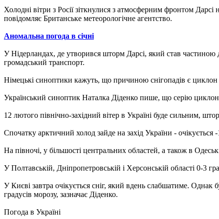
Холодні вітри з Росії зіткнулися з атмосферним фронтом Дарсі
повідомляє Британське метеорологічне агентство.
Аномальна погода в січні
У Нідерландах, де утворився шторм Дарсі, який став частиною д
громадський транспорт.
Німецькі синоптики кажуть, що причиною снігопадів є циклон 
Український синоптик Наталка Діденко пише, що серію циклоні
12 лютого північно-західний вітер в Україні буде сильним, што
Спочатку арктичний холод зайде на захід України - очікується -
На півночі, у більшості центральних областей, а також в Одеській
У Полтавській, Дніпропетровській і Херсонській області 0-3 град
У Києві завтра очікується сніг, який вдень слабшатиме. Однак 
градусів морозу, зазначає Діденко.
Погода в Україні