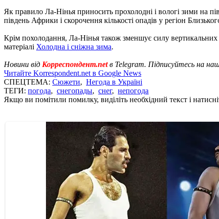
Як правило Ла-Нінья приносить прохолодні і вологі зими на пів
південь Африки і скорочення кількості опадів у регіон Близьког
Крім похолодання, Ла-Нінья також зменшує силу вертикальних 
матеріалі
Холодна і сніжна зима
.
Новини від
Корреспондент.net
в Telegram. Підписуйтесь на на
Читайте Korrespondent.net в Google News
СПЕЦТЕМА:
Сюжети
,
Негода в Україні
ТЕГИ:
погода
,
снегопады
,
снег
,
непогода
Якщо ви помітили помилку, виділіть необхідний текст і натисніт