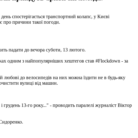
 день спостерігається транспортний колапс, у Києві
є про причини такої погоди.
ить падати до вечора суботи, 13 лютого.
режах одним з найпопулярніших хештегов став #Flockdown - за
ій любові до велосипедів на них можна їздити не в будь-яку
 очистити вулиці від машин.
грудень 13-го року..." - проводить паралелі журналіст Віктор
 Сидоренко.