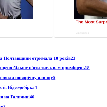
ка Полтавщини отримала 10 років
23
щено більше п'яти тис. кв. м приміщень
18
новили новорічну ялинку
5
ті. Відеодобірка
4
ля на Галичині
4
6
ся
3