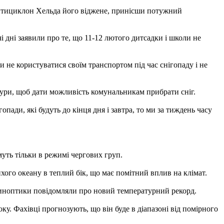
антициклон Хельда його віджене, принісши потужний
і дні заявили про те, що 11-12 лютого дитсадки і школи не
 не користуватися своїм транспортом під час снігопаду і не
ури, щоб дати можливість комунальникам прибрати сніг.
опади, які будуть до кінця дня і завтра, то ми за тиждень часу
уть тільки в режимі чергових груп.
хого океану в теплий бік, що має помітний вплив на клімат.
 синоптики повідомляли про новий температурний рекорд.
ку. Фахівці прогнозують, що він буде в діапазоні від помірного