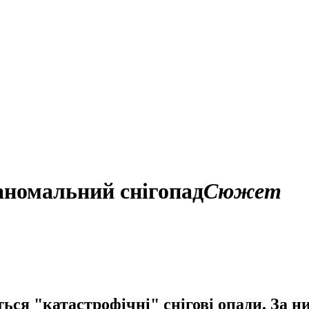
 аномальний снігопад
Сюжет
ься "катастрофічні" снігові опади. За н