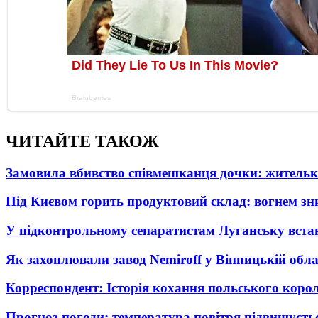
ЧИТАЙТЕ ТАКОЖ
Замовила вбивство співмешканця дочки: житель
Під Києвом горить продуктовий склад: вогнем зни
У підконтрольному сепаратистам Луганську вста
Як захоплювали завод Nemiroff у Вінницькій облас
Корреспондент: Історія кохання польського коро
Прогноз погоди: температура повітря підвищуєть