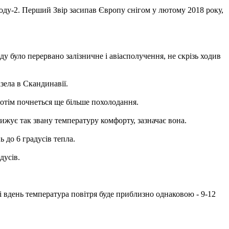
ходу-2. Перший Звір засипав Європу снігом у лютому 2018 року,
у було перервано залізничне і авіасполучення, не скрізь ходив
зела в Скандинавії.
отім почнеться ще більше похолодання.
ижує так звану температуру комфорту, зазначає вона.
ь до 6 градусів тепла.
дусів.
і вдень температура повітря буде приблизно однаковою - 9-12