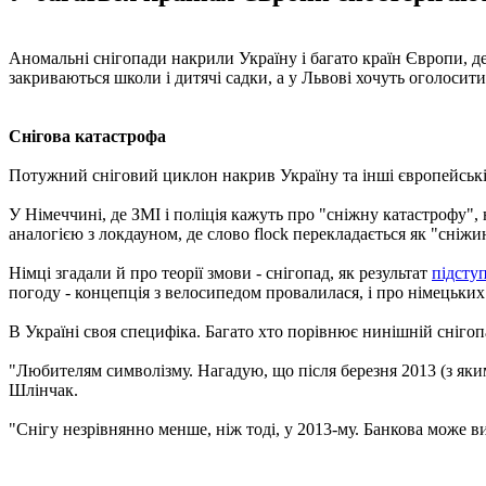
Аномальні снігопади накрили Україну і багато країн Європи, де
закриваються школи і дитячі садки, а у Львові хочуть оголосит
Снігова катастрофа
Потужний сніговий циклон накрив Україну та інші європейські 
У Німеччині, де ЗМІ і поліція кажуть про "сніжну катастрофу",
аналогією з локдауном, де слово flock перекладається як "сніжи
Німці згадали й про теорії змови - снігопад, як результат
підступ
погоду - концепція з велосипедом провалилася, і про німецьких
В Україні своя специфіка. Багато хто порівнює нинішній снігоп
"Любителям символізму. Нагадую, що після березня 2013 (з яким
Шлінчак.
"Снігу незрівнянно менше, ніж тоді, у 2013-му. Банкова може в