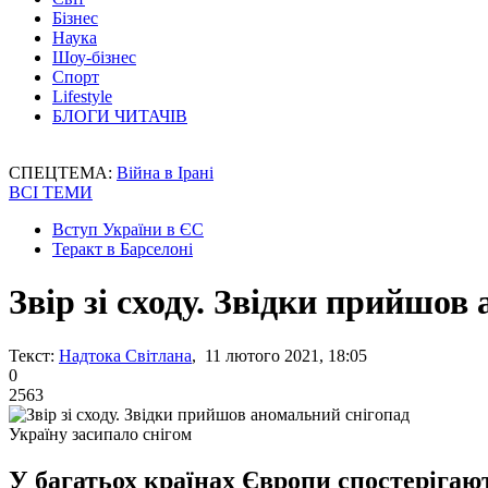
Бізнес
Наука
Шоу-бізнес
Спорт
Lifestyle
БЛОГИ ЧИТАЧІВ
СПЕЦТЕМА:
Війна в Ірані
ВСІ ТЕМИ
Вступ України в ЄС
Теракт в Барселоні
Звір зі сходу. Звідки прийшов
Текст:
Надтока Світлана
, 11 лютого 2021, 18:05
0
2563
Україну засипало снігом
У багатьох країнах Європи спостерігают