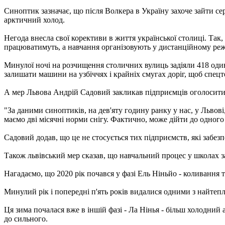
Синоптик зазначає, що після Волкера в Україну захоче зайти
арктичний холод.
Негода внесла свої корективи в життя української столиці. Так
працюватимуть, а навчання організовують у дистанційному реж
Минулої ночі на розчищення столичних вулиць задіяли 418 одини
залишати машини на узбіччях і крайніх смугах доріг, щоб спецт
А мер Львова Андрій Садовий закликав підприємців оголосити 
"За даними синоптиків, на дев'яту годину ранку у нас, у Львові,
маємо дві місячні норми снігу. Фактично, може дійти до одного м
Садовий додав, що це не стосується тих підприємств, які забезп
Також львівський мер сказав, що навчальний процес у школах з
Нагадаємо, що 2020 рік почався у фазі Ель Ніньйо - коливання 
Минулий рік і попередні п'ять років видалися одними з найтеп
Ця зима почалася вже в іншій фазі - Ла Нінья - більш холодний 
до сильного.