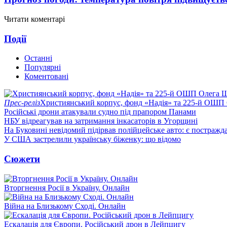
Читати коментарі
Події
Останні
Популярні
Коментовані
Прес-реліз
Християнський корпус, фонд «Надія» та 225-й ОШП 
Російські дрони атакували судно під прапором Панами
НБУ відреагував на затримання інкасаторів в Угорщині
На Буковині невідомий підірвав полійцейське авто: є постражда
У США застрелили українську біженку: що відомо
Сюжети
Вторгнення Росії в Україну. Онлайн
Війна на Близькому Сході. Онлайн
Ескалація для Європи. Російський дрон в Лейпцигу