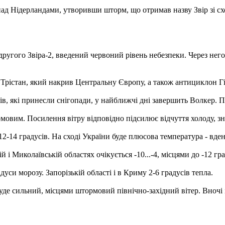
 над Нідерландами, утворивши шторм, що отримав назву Звір зі с
ругого Звіра-2, введений червоний рівень небезпеки. Через негод
Трістан, який накрив Центральну Європу, а також антициклон Гі
в, які принесли снігопади, у найближчі дні завершить Волкер. П
рмовим. Посилення вітру відповідно підсилює відчуття холоду, зн
12-14 градусів. На сході України буде плюсова температура - вден
 і Миколаївській областях очікується -10...-4, місцями до -12 гра
уси морозу. Запорізькій області і в Криму 2-6 градусів тепла.
буде сильний, місцями штормовий північно-західний вітер. Вночі 