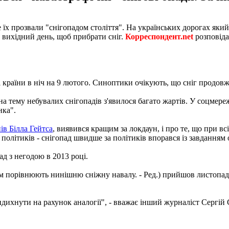
 їх прозвали "снігопадом століття". На українських дорогах який
и вихідний день, щоб прибрати сніг.
Корреспондент.net
розповіда
країни в ніч на 9 лютого. Синоптики очікують, що сніг продовж
 на тему небувалих снігопадів з'явилося багато жартів. У соцме
нка".
ів Білла Гейтса
, виявився кращим за локдаун, і про те, що при вс
 політиків - снігопад швидше за політиків впорався із завданням
ад з негодою в 2013 році.
 порівнюють нинішню сніжну навалу. - Ред.) прийшов листопад і 
идихнути на рахунок аналогії", - вважає інший журналіст Сергій